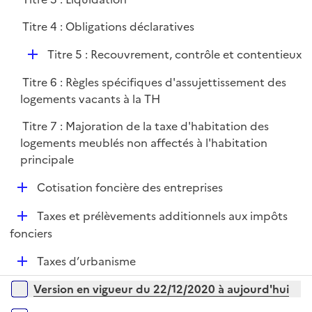
r
Titre 4 : Obligations déclaratives
D
Titre 5 : Recouvrement, contrôle et contentieux
é
Titre 6 : Règles spécifiques d'assujettissement des
p
logements vacants à la TH
l
i
Titre 7 : Majoration de la taxe d'habitation des
e
logements meublés non affectés à l'habitation
r
principale
D
Cotisation foncière des entreprises
é
D
Taxes et prélèvements additionnels aux impôts
p
é
fonciers
l
p
i
D
Taxes d’urbanisme
l
e
é
i
r
Versions sur la période
Version en vigueur du 22/12/2020 à aujourd'hui
p
e
l