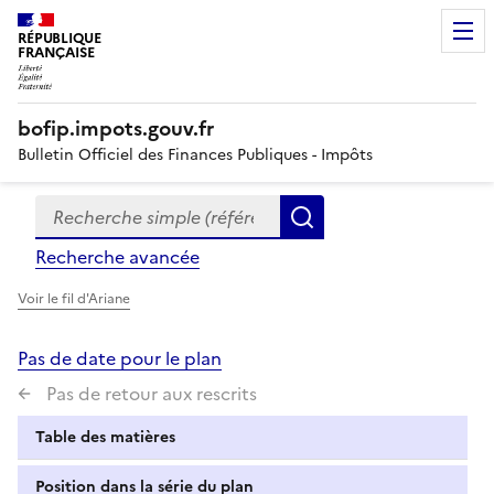
RÉPUBLIQUE
FRANÇAISE
bofip.impots.gouv.fr
Bulletin Officiel des Finances Publiques - Impôts
Recherche simple (références, mots clés, partie du titre
Formulaire
Rechercher
de
Recherche avancée
recherche
Voir le fil d'Ariane
Pas de date pour le plan
Pas de retour aux rescrits
Table des matières
Position dans la série du plan