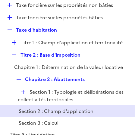
i
D
Taxe foncière sur les propriétés non bâties
l
e
é
i
r
D
Taxe foncière sur les propriétés bâties
p
e
é
l
r
R
Taxe d'habitation
p
i
e
l
e
D
Titre 1 : Champ d'application et territorialité
p
i
r
é
l
e
R
Titre 2 : Base d'imposition
p
i
r
e
l
e
Chapitre 1 : Détermination de la valeur locative
p
i
r
l
e
R
Chapitre 2 : Abattements
i
r
e
e
D
Section 1 : Typologie et délibérations des
p
r
é
collectivités territoriales
l
p
i
Section 2 : Champ d'application
l
e
i
r
Section 3 : Calcul
e
Titre 3 : Liquidation