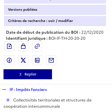
Versions publiées
Critères de recherche : voir / modifier
Date de début de publication du BOI :
22/12/2020
Identifiant juridique :
BOI-IF-TH-20-20-20
Exporter le document au format pdf
Permalien : adresse web de ce doc
Partager sur Facebook
Partager sur Twitter
Partager sur LinkedIn
Partager par messagerie
Replier
R
IF - Impôts fonciers
e
D
Collectivités territoriales et structures de
p
é
coopération intercommunale
l
p