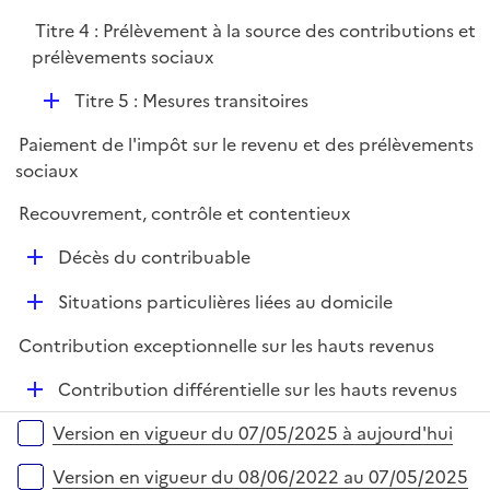
r
p
e
Titre 4 : Prélèvement à la source des contributions et
l
r
prélèvements sociaux
i
e
D
Titre 5 : Mesures transitoires
r
é
Paiement de l'impôt sur le revenu et des prélèvements
p
sociaux
l
i
Recouvrement, contrôle et contentieux
e
D
Décès du contribuable
r
é
D
Situations particulières liées au domicile
p
é
l
Contribution exceptionnelle sur les hauts revenus
p
i
l
e
D
Contribution différentielle sur les hauts revenus
i
r
é
Versions sur la période
e
Version en vigueur du 07/05/2025 à aujourd'hui
p
r
l
Version en vigueur du 08/06/2022 au 07/05/2025