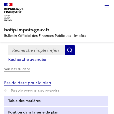
RÉPUBLIQUE
FRANÇAISE
bofip.impots.gouv.fr
Bulletin Officiel des Finances Publiques - Impôts
Recherche simple (références, mots clés, partie du titre
Formulaire
Rechercher
de
Recherche avancée
recherche
Voir le fil d'Ariane
Pas de date pour le plan
Pas de retour aux rescrits
Table des matières
Position dans la série du plan