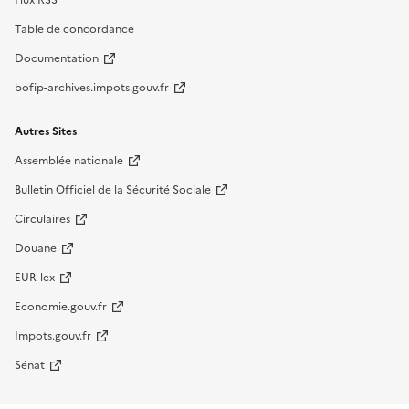
Flux RSS
Table de concordance
Documentation
bofip-archives.impots.gouv.fr
Autres Sites
Assemblée nationale
Bulletin Officiel de la Sécurité Sociale
Circulaires
Douane
EUR-lex
Economie.gouv.fr
Impots.gouv.fr
Sénat