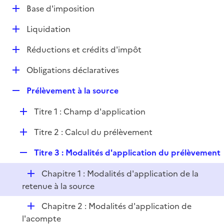
l
D
Base d'imposition
p
i
é
l
e
D
Liquidation
p
i
r
é
l
e
D
Réductions et crédits d'impôt
p
i
r
é
l
e
D
Obligations déclaratives
p
i
r
é
l
e
R
Prélèvement à la source
p
i
r
e
l
e
D
Titre 1 : Champ d'application
p
i
r
é
l
e
D
Titre 2 : Calcul du prélèvement
p
i
r
é
l
e
R
Titre 3 : Modalités d'application du prélèvement
p
i
r
e
l
e
D
Chapitre 1 : Modalités d'application de la
p
i
r
é
retenue à la source
l
e
p
i
r
D
Chapitre 2 : Modalités d'application de
l
e
é
l'acompte
i