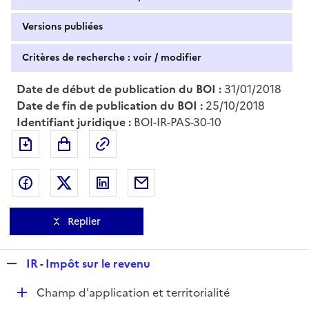
Versions publiées
Critères de recherche : voir / modifier
Date de début de publication du BOI :
31/01/2018
Date de fin de publication du BOI :
25/10/2018
Identifiant juridique :
BOI-IR-PAS-30-10
Exporter le document au format pdf
Permalien : adresse web de ce doc
Partager sur Facebook
Partager sur Twitter
Partager sur LinkedIn
Partager par messagerie
Replier
R
IR - Impôt sur le revenu
e
D
Champ d'application et territorialité
p
é