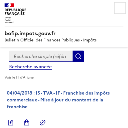
RÉPUBLIQUE
FRANÇAISE
bofip.impots.gouv.fr
Bulletin Officiel des Finances Publiques - Impôts
Recherche simple (références, mots clés, partie du titre
Formulaire
Rechercher
de
Recherche avancée
recherche
Voir le fil d'Ariane
04/04/2018 : IS - TVA - IF - Franchise des impôts
commerciaux - Mise à jour du montant de la
franchise
Exporter le document au format pdf
Permalien : adresse web de ce doc