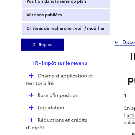
Position dans la série du plan
Versions publiées
Critères de recherche : voir / modifier
Docu
Replier
I
R
IR - Impôt sur le revenu
e
D
Champ d'application et
p
p
é
territorialité
l
p
i
D
Base d'imposition
1
l
e
é
i
r
D
Liquidation
En a
p
e
é
l'
art
l
r
D
Réductions et crédits
p
salai
i
é
d'impôt
l
e
p
R