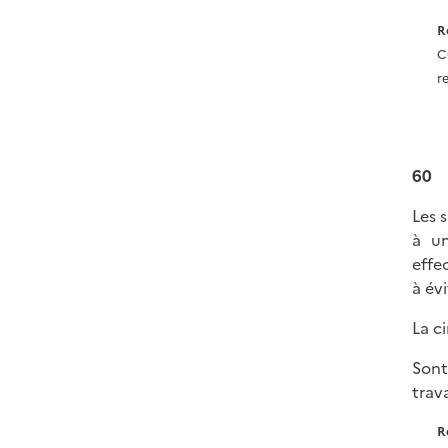
R
C
r
60
Les 
à un
effe
à év
La c
Sont
trav
R