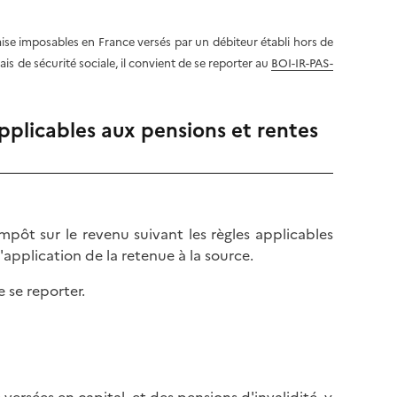
aise imposables en France versés par un débiteur établi hors de
ais de sécurité sociale, il convient de se reporter au
BOI-IR-PAS-
applicables aux pensions et rentes
mpôt sur le revenu suivant les règles applicables
'application de la retenue à la source.
e se reporter.
 versées en capital, et des pensions d'invalidité, y