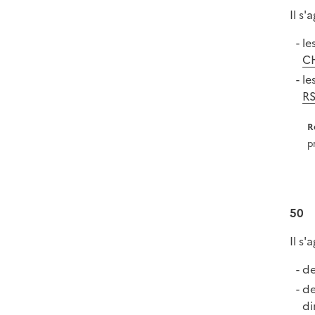
Il s
le
C
le
R
R
p
50
Il s'
de
de
di