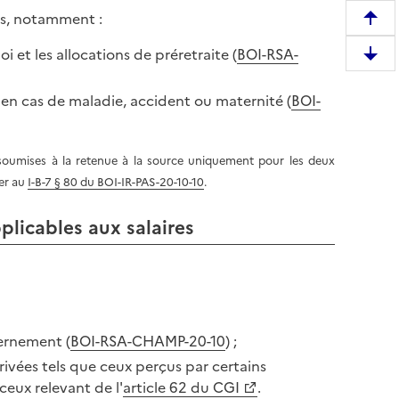
us, notamment :
R
e
 et les allocations de préretraite (
BOI-RSA-
D
m
e
o
s en cas de maladie, accident ou maternité (
BOI-
s
n
c
t
e
e
 soumises à la retenue à la source uniquement pour les deux
n
r
ter au
I-B-7 § 80 du BOI-IR-PAS-20-10-10
.
d
e
r
n
plicables aux salaires
e
h
e
a
n
u
b
t
a
d
s
ernement (
BOI-RSA-CHAMP-20-10
) ;
e
d
rivées tels que ceux perçus par certains
l
e
 ceux relevant de l'
article 62 du CGI
.
a