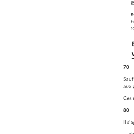
B
R
F
1
70
Sauf
aux 
Ces 
80
Il s'
de