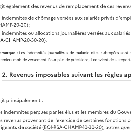
'agit également des revenus de remplacement de ces reven
s indemnités de chômage versées aux salariés privés d'emploi
HAMP-20-20
) ;
s indemnités ou allocations journalières versées aux salarié
SA-CHAMP-20-30-20
).
emarque :
Les indemnités journalières de maladie dites subrogées sont
remiers mois de versement. Pour plus de précisions, il convient de se repor
2. Revenus imposables suivant les règles ap
agit principalement :
s indemnités perçues par les élus et les membres du Gouv
s revenus provenant de l'exercice de certaines fonctions p
rigeants de société (
BOI-RSA-CHAMP-10-30-20
), autres que