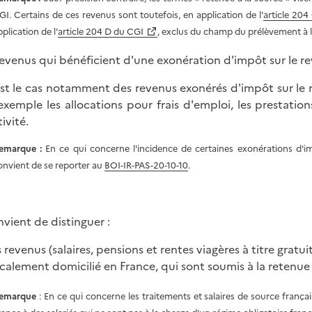
GI. Certains de ces revenus sont toutefois, en application de l'
article 204
plication de l'
article 204 D du CGI
, exclus du champ du prélèvement à l
revenus qui bénéficient d'une exonération d'impôt sur le r
est le cas notamment des revenus exonérés d'impôt sur le 
exemple les allocations pour frais d'emploi, les prestation
ivité.
emarque :
En ce qui concerne l'incidence de certaines exonérations d'imp
onvient de se reporter au
BOI-IR-PAS-20-10-10
.
nvient de distinguer :
s revenus (salaires, pensions et rentes viagères à titre grat
scalement domicilié en France, qui sont soumis à la retenue 
emarque
: En ce qui concerne les traitements et salaires de source frança