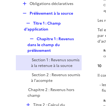
i
r
D
Obligations déclaratives
l
C
e
é
i
ap
r
R
Prélèvement à la source
p
e
e
l
Les 
r
R
Titre 1 : Champ
p
i
e
d'application
Tel 
l
e
p
par 
i
r
R
Chapitre 1 : Revenus
l
d'act
e
e
dans le champ du
i
r
p
prélèvement
R
e
l
c
r
Section 1 : Revenus soumis
i
à la retenue à la source
10
e
r
Section 2 : Revenus soumis
Il co
à l'acompte
le
Chapitre 2 : Revenus hors
fi
champ
R
D
Titre 2 : Calcul du