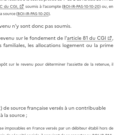
 C du CGI,
soumis à l'acompte (
BOI-IR-PAS-10-10-20
) ou, en
a source (
BOI-IR-PAS-10-20
).
evenu n'y sont donc pas soumis.
revenu sur le fondement de l'
article 81 du CGI
,
s familiales, les allocations logement ou la prime
ôt sur le revenu pour déterminer l'assiette de la retenue, il
uit) de source française versés à un contribuable
à la source ;
ise imposables en France versés par un débiteur établi hors de