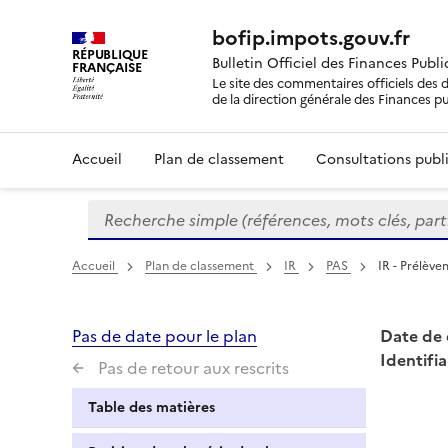
bofip.impots.gouv.fr
RÉPUBLIQUE
Bulletin Officiel des Finances Publ
FRANÇAISE
Le site des commentaires officiels des d
de la direction générale des Finances p
Accueil
Plan de classement
Consultations publi
Recherche simple (références, mots clés, partie 
Formulaire
de
recherche
Accueil
Plan de classement
IR
PAS
IR - Prélève
Pas de date pour le plan
Date de 
Identifia
Pas de retour aux rescrits
Table des matières