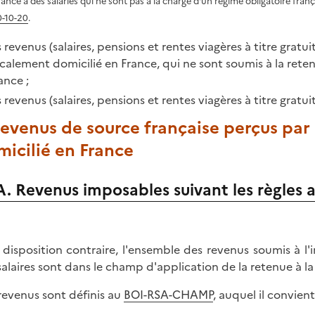
rance à des salariés qui ne sont pas à la charge d'un régime obligatoire franç
0-10-20
.
s revenus (salaires, pensions et rentes viagères à titre grat
scalement domicilié en France, qui ne sont soumis à la retenu
ance ;
s revenus (salaires, pensions et rentes viagères à titre gratu
Revenus de source française perçus par
icilié en France
A. Revenus imposables suivant les règles a
 disposition contraire, l'ensemble des revenus soumis à l'i
salaires sont dans le champ d'application de la retenue à la
revenus sont définis au
BOI-RSA-CHAMP
, auquel il convient