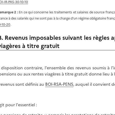
OI-IR-PAS-30-10-10
emarque 2 :
En ce qui concerne les traitements et salaires de source franç
rance à des salariés qui ne sont pas à la charge d'un régime obligatoire franç
0-10-20
.
B. Revenus imposables suivant les règles 
viagères à titre gratuit
 disposition contraire, l'ensemble des revenus soumis à l'i
pensions ou aux rentes viagères à titre gratuit donne lieu à l
revenus sont définis au
BOI-RSA-PENS
, auquel il convient d
agit pour l'essentiel :
s pensions de retraite, y compris les prestations de retraite