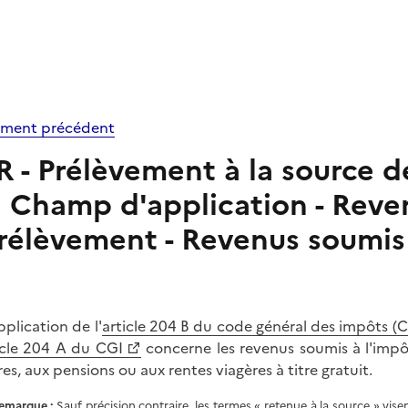
ment précédent
R - Prélèvement à la source de
Champ d'application - Reve
rélèvement - Revenus soumis 
pplication de l'
article 204 B du code général des impôts (C
icle 204 A du CGI
concerne les revenus soumis à l'impôt
res, aux pensions ou aux rentes viagères à titre gratuit.
emarque
:
Sauf précision contraire, les termes « retenue à la source » vise