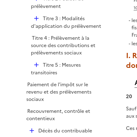
F
é
prélèvement
1
p
D
Titre 3 : Modalités
l
le
é
d'application du prélèvement
i
fi
p
e
Fr
Titre 4 : Prélèvement à la
l
r
le
source des contributions et
i
prélèvements sociaux
I. 
e
r
dom
D
Titre 5 : Mesures
é
transitoires
p
Paiement de l'impôt sur le
l
revenu et des prélèvements
i
20
sociaux
e
r
Sauf
Recouvrement, contrôle et
aux 
contentieux
Ces 
D
Décès du contribuable