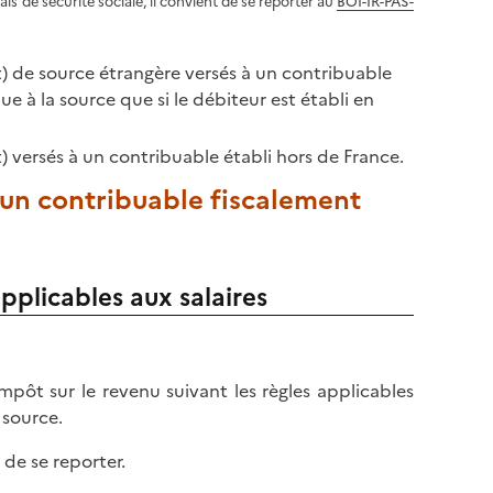
ais de sécurité sociale, il convient de se reporter au
BOI-IR-PAS-
uit) de source étrangère versés à un contribuable
e à la source que si le débiteur est établi en
it) versés à un contribuable établi hors de France.
 un contribuable fiscalement
pplicables aux salaires
mpôt sur le revenu suivant les règles applicables
 source.
 de se reporter.