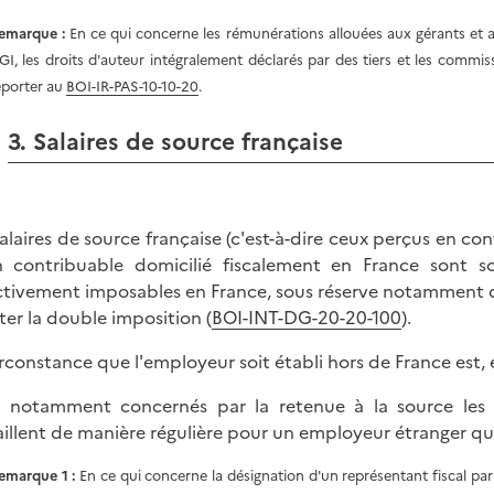
emarque :
En ce qui concerne les rémunérations allouées aux gérants et au
GI, les droits d'auteur intégralement déclarés par des tiers et les commis
eporter au
BOI-IR-PAS-10-10-20
.
3. Salaires de source française
salaires de source française (c'est-à-dire ceux perçus en co
 contribuable domicilié fiscalement en France sont so
ctivement imposables en France, sous réserve notamment de
iter la double imposition (
BOI-INT-DG-20-20-100
).
irconstance que l'employeur soit établi hors de France est, 
 notamment concernés par la retenue à la source les sal
aillent de manière régulière pour un employeur étranger qu
emarque 1 :
En ce qui concerne la désignation d'un représentant fiscal par 