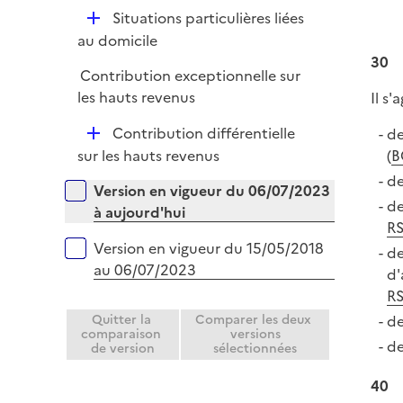
é
D
Situations particulières liées
p
é
au domicile
l
p
30
i
Contribution exceptionnelle sur
l
e
les hauts revenus
Il s'
i
r
e
D
Contribution différentielle
de
r
é
(
B
sur les hauts revenus
p
de
Versions sur la période
Version en vigueur du 06/07/2023
l
de
à aujourd'hui
i
R
e
Version en vigueur du 15/05/2018
de
r
au 06/07/2023
d'
RS
de
Quitter la
Comparer les deux
comparaison
versions
de
de version
sélectionnées
40