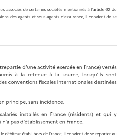
l
p
a
x associés de certaines sociétés mentionnés à l'article 62 du
a
p
sions des agents et sous-agents d'assurance, il convient de se
g
a
e
g
e
ntrepartie d'une activité exercée en France) versés
umis à la retenue à la source, lorsqu’ils sont
s conventions fiscales internationales destinées
en principe, sans incidence.
ariés installés en France (résidents) et qui y
i n’a pas d’établissement en France.
le débiteur établi hors de France, il convient de se reporter au