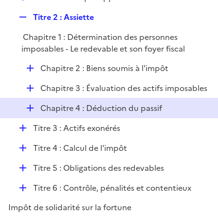
i
é
l
e
R
Titre 2 : Assiette
p
i
r
e
l
e
Chapitre 1 : Détermination des personnes
p
i
r
imposables - Le redevable et son foyer fiscal
l
e
i
r
D
Chapitre 2 : Biens soumis à l'impôt
e
é
r
D
Chapitre 3 : Évaluation des actifs imposables
p
é
l
D
Chapitre 4 : Déduction du passif
p
i
é
l
e
D
Titre 3 : Actifs exonérés
p
i
r
é
l
e
D
Titre 4 : Calcul de l'impôt
p
i
r
é
l
e
D
Titre 5 : Obligations des redevables
p
i
r
é
l
e
D
Titre 6 : Contrôle, pénalités et contentieux
p
i
r
é
l
e
Impôt de solidarité sur la fortune
p
i
r