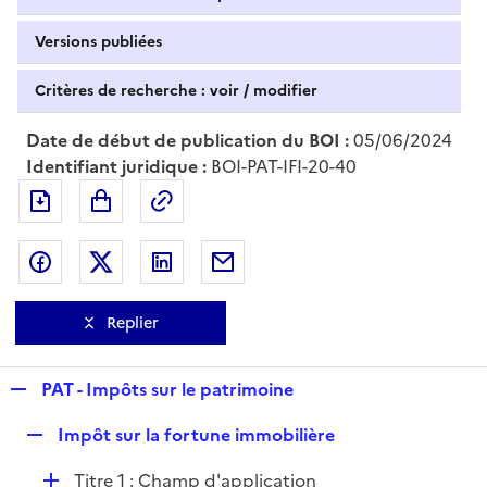
Versions publiées
Critères de recherche : voir / modifier
Date de début de publication du BOI :
05/06/2024
Identifiant juridique :
BOI-PAT-IFI-20-40
Exporter le document au format pdf
Permalien : adresse web de ce doc
Partager sur Facebook
Partager sur Twitter
Partager sur LinkedIn
Partager par messagerie
Replier
R
PAT - Impôts sur le patrimoine
e
R
Impôt sur la fortune immobilière
p
e
l
D
Titre 1 : Champ d'application
p