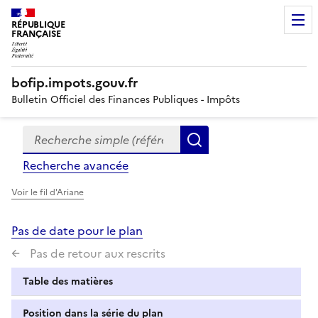
RÉPUBLIQUE
FRANÇAISE
bofip.impots.gouv.fr
Bulletin Officiel des Finances Publiques - Impôts
Recherche simple (références, mots clés, partie du titre
Formulaire
Rechercher
de
Recherche avancée
recherche
Voir le fil d'Ariane
Pas de date pour le plan
Pas de retour aux rescrits
Table des matières
Position dans la série du plan