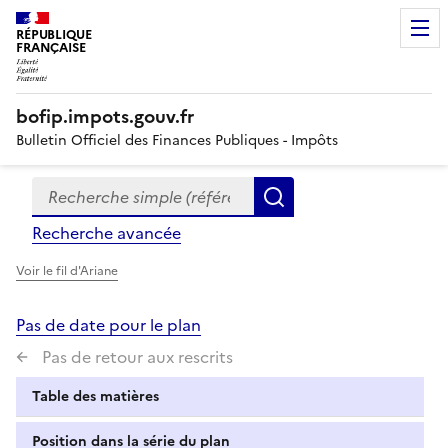
RÉPUBLIQUE
FRANÇAISE
bofip.impots.gouv.fr
Bulletin Officiel des Finances Publiques - Impôts
Recherche simple (références, mots clés, partie du titre
Formulaire
Rechercher
de
Recherche avancée
recherche
Voir le fil d'Ariane
Pas de date pour le plan
Pas de retour aux rescrits
Table des matières
Position dans la série du plan