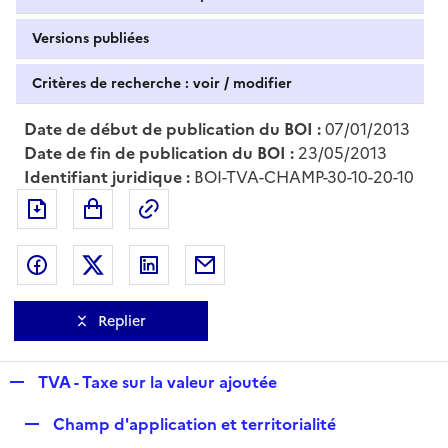
Versions publiées
Critères de recherche : voir / modifier
Date de début de publication du BOI :
07/01/2013
Date de fin de publication du BOI :
23/05/2013
Identifiant juridique :
BOI-TVA-CHAMP-30-10-20-10
Exporter le document au format pdf
Permalien : adresse web de ce doc
Partager sur Facebook
Partager sur Twitter
Partager sur LinkedIn
Partager par messagerie
Replier
R
TVA - Taxe sur la valeur ajoutée
e
R
Champ d'application et territorialité
p
e