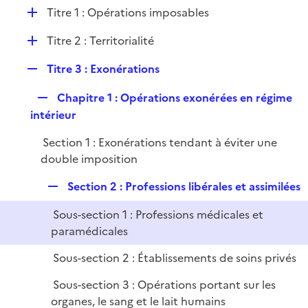
l
D
Titre 1 : Opérations imposables
p
i
é
l
e
D
Titre 2 : Territorialité
p
i
r
é
l
e
R
Titre 3 : Exonérations
p
i
r
e
l
e
R
Chapitre 1 : Opérations exonérées en régime
p
i
r
e
intérieur
l
e
p
i
r
Section 1 : Exonérations tendant à éviter une
l
e
double imposition
i
r
e
R
Section 2 : Professions libérales et assimilées
r
e
Sous-section 1 : Professions médicales et
p
paramédicales
l
i
Sous-section 2 : Établissements de soins privés
e
Sous-section 3 : Opérations portant sur les
r
organes, le sang et le lait humains