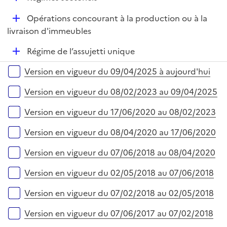
p
é
l
D
Opérations concourant à la production ou à la
p
i
é
livraison d'immeubles
l
e
p
i
r
D
Régime de l’assujetti unique
l
e
é
i
r
Versions sur la période
Version en vigueur du 09/04/2025 à aujourd'hui
p
e
l
r
Version en vigueur du 08/02/2023 au 09/04/2025
i
e
Version en vigueur du 17/06/2020 au 08/02/2023
r
Version en vigueur du 08/04/2020 au 17/06/2020
Version en vigueur du 07/06/2018 au 08/04/2020
Version en vigueur du 02/05/2018 au 07/06/2018
Version en vigueur du 07/02/2018 au 02/05/2018
Version en vigueur du 07/06/2017 au 07/02/2018