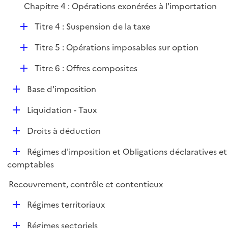
i
Chapitre 4 : Opérations exonérées à l'importation
l
e
i
r
D
Titre 4 : Suspension de la taxe
e
é
r
D
Titre 5 : Opérations imposables sur option
p
é
l
D
Titre 6 : Offres composites
p
i
é
l
e
D
Base d'imposition
p
i
r
é
l
e
D
Liquidation - Taux
p
i
r
é
l
e
D
Droits à déduction
p
i
r
é
l
e
D
Régimes d'imposition et Obligations déclaratives et
p
i
r
é
comptables
l
e
p
i
r
Recouvrement, contrôle et contentieux
l
e
i
r
D
Régimes territoriaux
e
é
r
D
Régimes sectoriels