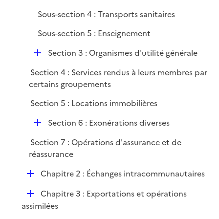
Sous-section 4 : Transports sanitaires
Sous-section 5 : Enseignement
D
Section 3 : Organismes d'utilité générale
é
Section 4 : Services rendus à leurs membres par
p
certains groupements
l
i
Section 5 : Locations immobilières
e
D
r
Section 6 : Exonérations diverses
é
Section 7 : Opérations d'assurance et de
p
réassurance
l
i
D
Chapitre 2 : Échanges intracommunautaires
e
é
r
D
Chapitre 3 : Exportations et opérations
p
é
assimilées
l
p