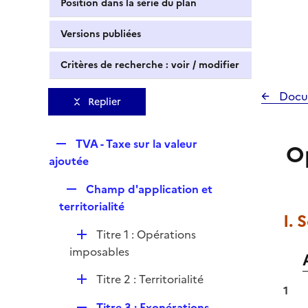
Position dans la série du plan
Versions publiées
Critères de recherche : voir / modifier
Docu
Replier
R
TVA - Taxe sur la valeur
Op
e
ajoutée
p
R
Champ d'application et
l
e
territorialité
i
I.
p
e
D
Titre 1 : Opérations
l
r
é
imposables
i
p
e
D
Titre 2 : Territorialité
l
r
1
é
i
R
Titre 3 : Exonérations