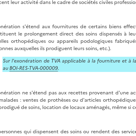
cent leur activité dans le cadre de sociétés civiles professio
onération s'étend aux fournitures de certains biens effec
tituent le prolongement direct des soins dispensés à leur
lles orthopédiques ou appareils podologiques fabriqu
onnes auxquelles ils prodiguent leurs soins, etc.).
Sur l'exonération de TVA applicable à la fourniture et à l
au
BOI-RES-TVA-000009
.
onération ne s'étend pas aux recettes provenant d'une act
malades : ventes de prothèses ou d'articles orthopédiques
prodigué de soins, location de locaux aménagés, même si cet
personnes qui dispensent des soins ou rendent des servic