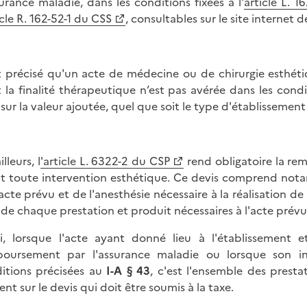
surance maladie, dans les conditions fixées à l'
article L. 1
icle R. 162-52-1 du CSS
, consultables sur le site internet
st précisé qu'un acte de médecine ou de chirurgie esthéti
 la finalité thérapeutique n’est pas avérée dans les condi
 sur la valeur ajoutée, quel que soit le type d'établissement 
illeurs, l
'article L. 6322-2 du CSP
rend obligatoire la rem
t toute intervention esthétique. Ce devis comprend notam
'acte prévu et de l'anesthésie nécessaire à la réalisation d
, de chaque prestation et produit nécessaires à l'acte prévu
i, lorsque l'acte ayant donné lieu à l'établissement 
oursement par l'assurance maladie ou lorsque son in
itions précisées au
I-A § 43
, c'est l'ensemble des presta
ent sur le devis qui doit être soumis à la taxe.