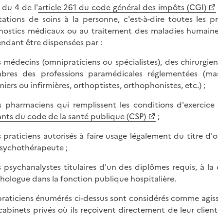
 du 4 de l'
article 261 du code général des impôts (CGI)
tations de soins à la personne, c'est-à-dire toutes les 
nostics médicaux ou au traitement des maladies humaines
ndant être dispensées par :
s médecins (omnipraticiens ou spécialistes), des chirurgie
res des professions paramédicales réglementées (mass
miers ou infirmières, orthoptistes, orthophonistes, etc.) ;
s pharmaciens qui remplissent les conditions d'exercice 
ants du code de la santé publique (CSP)
;
s praticiens autorisés à faire usage légalement du titre 
sychothérapeute ;
s psychanalystes titulaires d'un des diplômes requis, à l
hologue dans la fonction publique hospitalière.
praticiens énumérés ci-dessus sont considérés comme agissan
cabinets privés où ils reçoivent directement de leur clientè