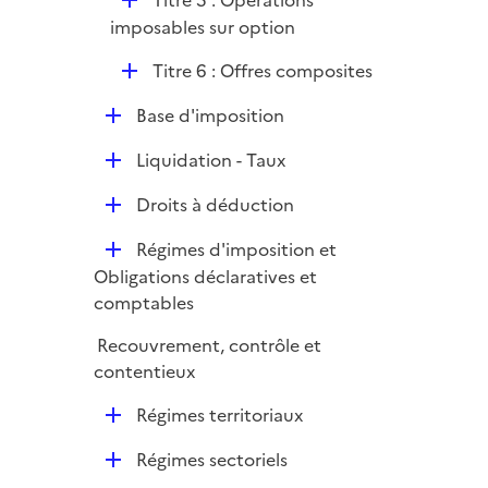
Titre 5 : Opérations
l
é
imposables sur option
i
p
e
D
Titre 6 : Offres composites
l
r
é
i
D
Base d'imposition
p
e
é
l
r
D
Liquidation - Taux
p
i
é
l
e
D
Droits à déduction
p
i
r
é
l
e
D
Régimes d'imposition et
p
i
r
é
Obligations déclaratives et
l
e
p
comptables
i
r
l
e
Recouvrement, contrôle et
i
r
contentieux
e
r
D
Régimes territoriaux
é
D
Régimes sectoriels
p
é