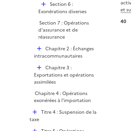
acti
D
Section 6 :
et s
é
Exonérations diverses
p
40
Section 7 : Opérations
l
d'assurance et de
i
réassurance
e
r
D
Chapitre 2 : Échanges
é
intracommunautaires
p
D
Chapitre 3 :
l
é
Exportations et opérations
i
p
assimilées
e
l
r
Chapitre 4 : Opérations
i
exonérées à l'importation
e
r
D
Titre 4 : Suspension de la
é
taxe
p
D