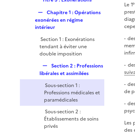
p
e
Le 1°
e
l
r
pres
R
Chapitre 1 : Opérations
p
i
diag
e
exonérées en régime
l
e
cepe
p
intérieur
i
r
l
e
- de
Section 1 : Exonérations
i
r
memb
tendant à éviter une
e
infir
double imposition
r
- de
R
Section 2 : Professions
suiv
e
libérales et assimilées
p
- de
Sous-section 1 :
l
de p
Professions médicales et
i
paramédicales
e
- de
r
psyc
Sous-section 2 :
Établissements de soins
Les 
privés
des 