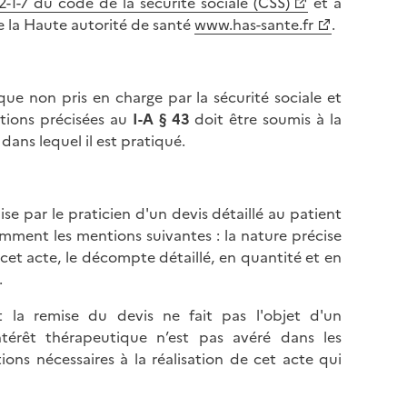
62-1-7 du code de la sécurité sociale (CSS)
et à
 de la Haute autorité de santé
www.has-sante.fr
.
que non pris en charge par la sécurité sociale et
tions précisées au
I-A § 43
doit être soumis à la
dans lequel il est pratiqué.
ise par le praticien d'un devis détaillé au patient
ment les mentions suivantes : la nature précise
e cet acte, le décompte détaillé, en quantité et en
.
et la remise du devis ne fait pas l'objet d'un
térêt thérapeutique n’est pas avéré dans les
tions nécessaires à la réalisation de cet acte qui