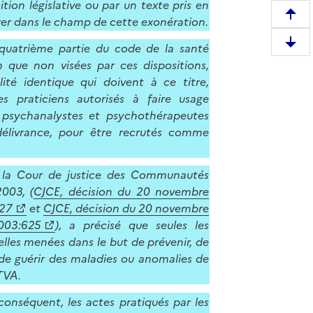
ion législative ou par un texte pris en
R
trer dans le champ de cette exonération.
e
a quatrième partie du code de la santé
D
m
 que non visées par ces dispositions,
e
o
té identique qui doivent à ce titre,
s
n
s praticiens autorisés à faire usage
c
t
, psychanalystes et psychothérapeutes
e
e
 délivrance, pour être recrutés comme
n
r
d
e
r
n
, la Cour de justice des Communautés
e
h
003, (
CJCE, décision du 20 novembre
e
a
627
et
CJCE, décision du 20 novembre
n
u
003:625
), a précisé que seules les
b
t
lles menées dans le but de prévenir, de
a
d
 de guérir des maladies ou anomalies de
s
e
TVA.
d
l
e
onséquent, les actes pratiqués par les
a