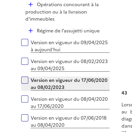
l
D
Opérations concourant à la
p
i
é
production ou à la livraison
l
e
p
d'immeubles
i
r
l
e
D
Régime de l’assujetti unique
i
r
é
e
Versions sur la période
Version en vigueur du 09/04/2025
p
r
à aujourd'hui
l
i
Version en vigueur du 08/02/2023
e
au 09/04/2025
r
Version en vigueur du 17/06/2020
au 08/02/2023
43
Version en vigueur du 08/04/2020
Lors
au 17/06/2020
au b
Version en vigueur du 07/06/2018
diag
au 08/04/2020
dans