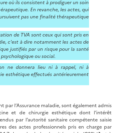
l
ure où ils consistent à prodiguer un soin
p
a
thérapeutique. En revanche, les actes, qui
a
p
rsuivent pas une finalité thérapeutique
g
a
e
g
ration de TVA sont ceux qui sont pris en
e
ie, c'est à dire notamment les actes de
que justifiés par un risque pour la santé
e psychologique ou social.
on ne donnera lieu ni à rappel, ni à
gie esthétique effectués antérieurement
ent par l’Assurance maladie, sont également admis
ne et de chirurgie esthétique dont l’intérêt
ndus par l’autorité sanitaire compétente saisie
es des actes professionnels pris en charge par