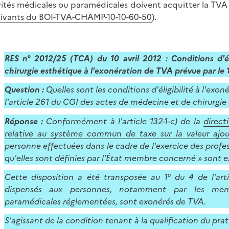
vités médicales ou paramédicales doivent acquitter la TVA
uivants du BOI-TVA-CHAMP-10-10-60-50
).
RES n° 2012/25 (TCA) du 10 avril 2012 : Conditions d'é
chirurgie esthétique à l'exonération de TVA prévue par le
Question :
Quelles sont les conditions d'éligibilité à l'exon
l'article 261 du CGI des actes de médecine et de chirurgie
Réponse :
Conformément à l'article 132-1-c) de la
direc
relative au système commun de taxe sur la valeur ajo
personne effectuées dans le cadre de l'exercice des profe
qu'elles sont définies par l'État membre concerné » sont 
Cette disposition a été transposée au 1° du 4 de l'art
dispensés aux personnes, notamment par les mem
paramédicales réglementées, sont exonérés de TVA.
S'agissant de la condition tenant à la qualification du pra