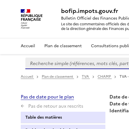
bofip.impots.gouv.fr
RÉPUBLIQUE
Bulletin Officiel des Finances Publ
FRANÇAISE
Le site des commentaires officiels des d
de la direction générale des Finances p
Accueil
Plan de classement
Consultations publi
Recherche simple (références, mots clés, partie 
Formulaire
de
recherche
Accueil
Plan de classement
TVA
CHAMP
TVA -
Pas de date pour le plan
Date de 
Date de 
Pas de retour aux rescrits
Identifia
Table des matières