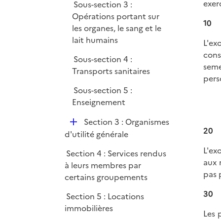
exer
Sous-section 3 :
Opérations portant sur
10
les organes, le sang et le
lait humains
L'ex
cons
Sous-section 4 :
seme
Transports sanitaires
pers
Sous-section 5 :
Enseignement
D
Section 3 : Organismes
20
é
d'utilité générale
p
L'ex
Section 4 : Services rendus
l
aux 
à leurs membres par
i
pas 
certains groupements
e
r
30
Section 5 : Locations
immobilières
Les 