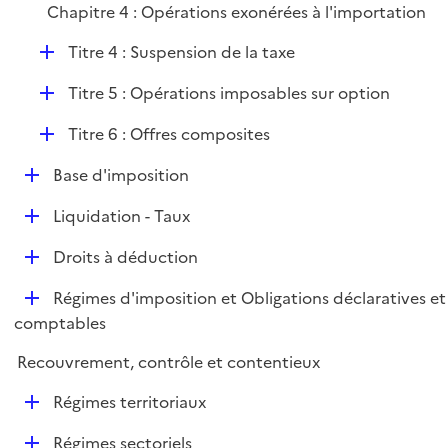
i
Chapitre 4 : Opérations exonérées à l'importation
l
e
i
r
D
Titre 4 : Suspension de la taxe
e
é
r
D
Titre 5 : Opérations imposables sur option
p
é
l
D
Titre 6 : Offres composites
p
i
é
l
e
D
Base d'imposition
p
i
r
é
l
e
D
Liquidation - Taux
p
i
r
é
l
e
D
Droits à déduction
p
i
r
é
l
e
D
Régimes d'imposition et Obligations déclaratives et
p
i
r
é
comptables
l
e
p
i
r
Recouvrement, contrôle et contentieux
l
e
i
r
D
Régimes territoriaux
e
é
r
D
Régimes sectoriels