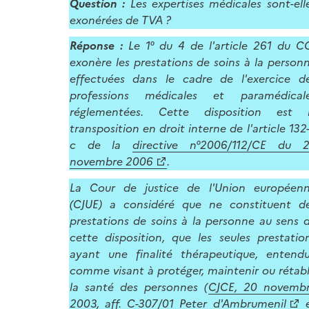
Question :
Les expertises médicales sont-ell
exonérées de TVA ?
Réponse :
Le 1° du 4 de l'article 261 du C
exonère les prestations de soins à la person
effectuées dans le cadre de l'exercice d
professions médicales et paramédical
réglementées. Cette disposition est 
transposition en droit interne de l'article 132-
c de la
directive n°2006/112/CE du 
novembre 2006
.
La Cour de justice de l'Union européen
(CJUE) a considéré que ne constituent d
prestations de soins à la personne au sens 
cette disposition, que les seules prestatio
ayant une finalité thérapeutique, entend
comme visant à protéger, maintenir ou rétabl
la santé des personnes (
CJCE, 20 novemb
2003, aff. C-307/01 Peter d'Ambrumenil
e