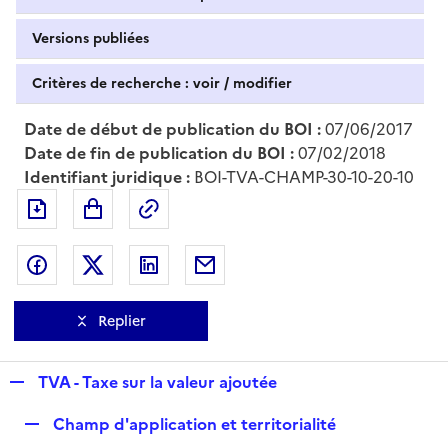
Versions publiées
Critères de recherche : voir / modifier
Date de début de publication du BOI :
07/06/2017
Date de fin de publication du BOI :
07/02/2018
Identifiant juridique :
BOI-TVA-CHAMP-30-10-20-10
Exporter le document au format pdf
Permalien : adresse web de ce doc
Partager sur Facebook
Partager sur Twitter
Partager sur LinkedIn
Partager par messagerie
Replier
R
TVA - Taxe sur la valeur ajoutée
e
R
Champ d'application et territorialité
p
e