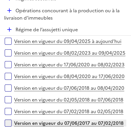
p
é
l
D
Opérations concourant à la production ou à la
p
i
é
livraison d'immeubles
l
e
p
i
r
D
Régime de l’assujetti unique
l
e
é
i
r
Versions sur la période
Version en vigueur du 09/04/2025 à aujourd'hui
p
e
l
r
Version en vigueur du 08/02/2023 au 09/04/2025
i
e
Version en vigueur du 17/06/2020 au 08/02/2023
r
Version en vigueur du 08/04/2020 au 17/06/2020
Version en vigueur du 07/06/2018 au 08/04/2020
Version en vigueur du 02/05/2018 au 07/06/2018
Version en vigueur du 07/02/2018 au 02/05/2018
Version en vigueur du 07/06/2017 au 07/02/2018