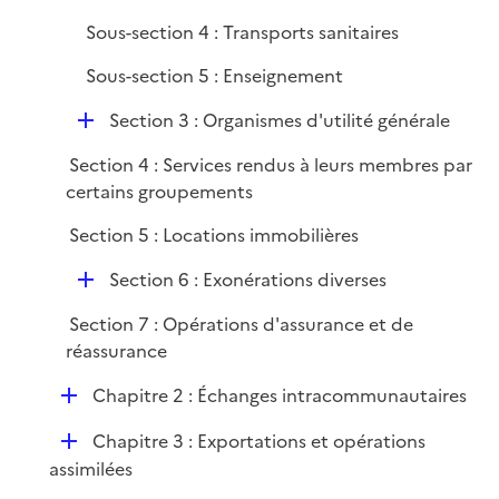
Sous-section 4 : Transports sanitaires
Sous-section 5 : Enseignement
D
Section 3 : Organismes d'utilité générale
é
Section 4 : Services rendus à leurs membres par
p
certains groupements
l
i
Section 5 : Locations immobilières
e
D
r
Section 6 : Exonérations diverses
é
Section 7 : Opérations d'assurance et de
p
réassurance
l
i
D
Chapitre 2 : Échanges intracommunautaires
e
é
r
D
Chapitre 3 : Exportations et opérations
p
é
assimilées
l
p