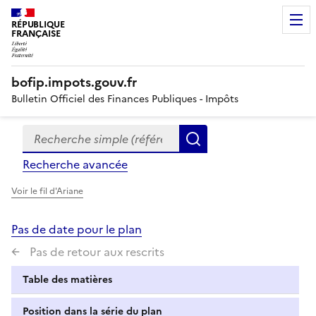
RÉPUBLIQUE
FRANÇAISE
bofip.impots.gouv.fr
Bulletin Officiel des Finances Publiques - Impôts
Recherche simple (références, mots clés, partie du titre
Formulaire
Rechercher
de
Recherche avancée
recherche
Voir le fil d'Ariane
Pas de date pour le plan
Pas de retour aux rescrits
Table des matières
Position dans la série du plan