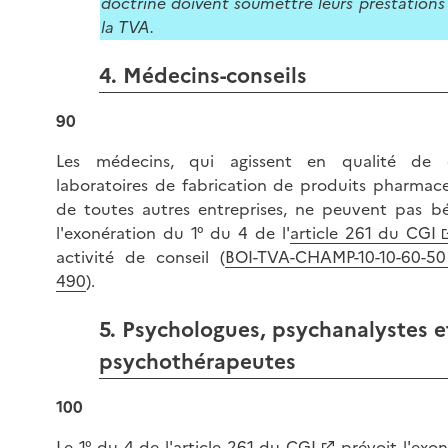
doctrine doivent soumettre leurs prestations
la TVA.
4. Médecins-conseils
90
Les médecins, qui agissent en qualité de 
laboratoires de fabrication de produits pharmac
de toutes autres entreprises, ne peuvent pas bé
l'exonération du 1° du 4 de l'
article 261 du CGI
activité de conseil (
BOI-TVA-CHAMP-10-10-60-50
490
).
5. Psychologues, psychanalystes e
psychothérapeutes
100
Le 1° du 4 de l'
article 261 du CGI
prévoit l'exon