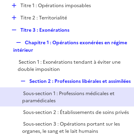
l
D
Titre 1 : Opérations imposables
p
i
é
l
e
D
Titre 2 : Territorialité
p
i
r
é
l
e
R
Titre 3 : Exonérations
p
i
r
e
l
e
R
Chapitre 1 : Opérations exonérées en régime
p
i
r
e
intérieur
l
e
p
i
r
Section 1 : Exonérations tendant à éviter une
l
e
double imposition
i
r
e
R
Section 2 : Professions libérales et assimilées
r
e
Sous-section 1 : Professions médicales et
p
paramédicales
l
i
Sous-section 2 : Établissements de soins privés
e
Sous-section 3 : Opérations portant sur les
r
organes, le sang et le lait humains