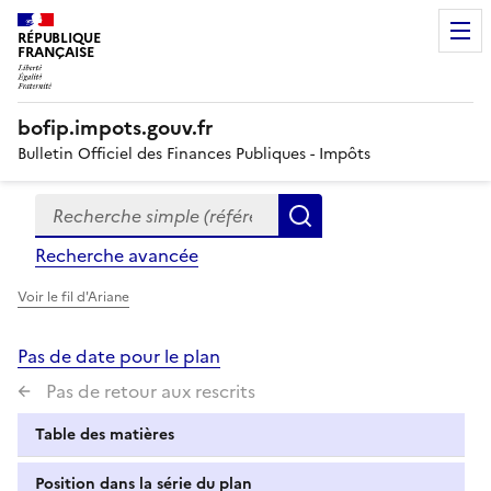
RÉPUBLIQUE
FRANÇAISE
bofip.impots.gouv.fr
Bulletin Officiel des Finances Publiques - Impôts
Recherche simple (références, mots clés, partie du titre
Formulaire
Rechercher
de
Recherche avancée
recherche
Voir le fil d'Ariane
Pas de date pour le plan
Pas de retour aux rescrits
Table des matières
Position dans la série du plan