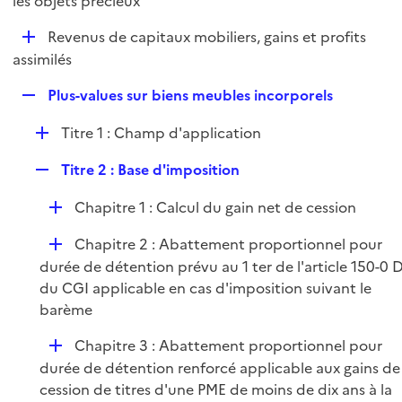
les objets précieux
l
p
i
D
Revenus de capitaux mobiliers, gains et profits
l
e
é
assimilés
i
r
p
e
R
Plus-values sur biens meubles incorporels
l
r
e
i
D
Titre 1 : Champ d'application
p
e
é
l
r
R
Titre 2 : Base d'imposition
p
i
e
l
e
D
Chapitre 1 : Calcul du gain net de cession
p
i
r
é
l
e
D
Chapitre 2 : Abattement proportionnel pour
p
i
r
é
durée de détention prévu au 1 ter de l'article 150-0 
l
e
p
du CGI applicable en cas d'imposition suivant le
i
r
l
barème
e
i
r
D
Chapitre 3 : Abattement proportionnel pour
e
é
durée de détention renforcé applicable aux gains de
r
p
cession de titres d'une PME de moins de dix ans à la