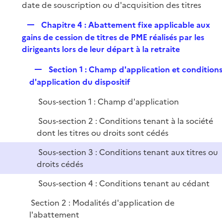
l
date de souscription ou d'acquisition des titres
i
R
Chapitre 4 : Abattement fixe applicable aux
e
e
gains de cession de titres de PME réalisés par les
r
p
dirigeants lors de leur départ à la retraite
l
R
Section 1 : Champ d'application et condition
i
e
d'application du dispositif
e
p
r
Sous-section 1 : Champ d'application
l
i
Sous-section 2 : Conditions tenant à la société
e
dont les titres ou droits sont cédés
r
Sous-section 3 : Conditions tenant aux titres ou
droits cédés
Sous-section 4 : Conditions tenant au cédant
Section 2 : Modalités d'application de
l'abattement