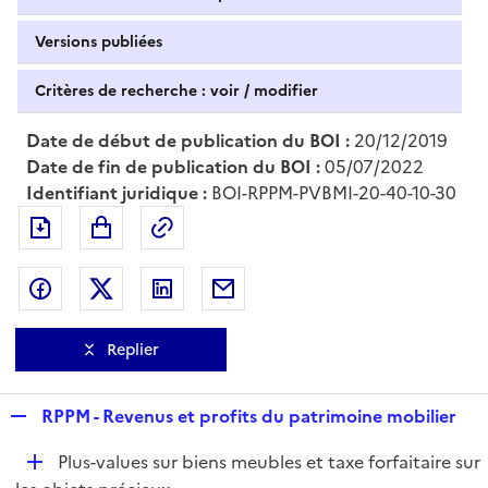
Versions publiées
Critères de recherche : voir / modifier
Date de début de publication du BOI :
20/12/2019
Date de fin de publication du BOI :
05/07/2022
Identifiant juridique :
BOI-RPPM-PVBMI-20-40-10-30
Exporter le document au format pdf
Permalien : adresse web de ce doc
Partager sur Facebook
Partager sur Twitter
Partager sur LinkedIn
Partager par messagerie
Replier
R
RPPM - Revenus et profits du patrimoine mobilier
e
D
Plus-values sur biens meubles et taxe forfaitaire sur
p
é