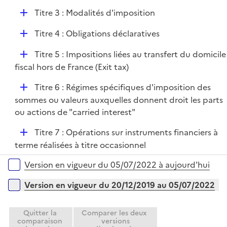
D
Titre 3 : Modalités d'imposition
é
D
Titre 4 : Obligations déclaratives
p
é
l
D
Titre 5 : Impositions liées au transfert du domicile
p
i
é
fiscal hors de France (Exit tax)
l
e
p
i
r
D
Titre 6 : Régimes spécifiques d'imposition des
l
e
é
sommes ou valeurs auxquelles donnent droit les parts
i
r
p
ou actions de "carried interest"
e
l
r
D
Titre 7 : Opérations sur instruments financiers à
i
é
terme réalisées à titre occasionnel
e
p
r
Versions sur la période
Version en vigueur du 05/07/2022 à aujourd'hui
l
i
Version en vigueur du 20/12/2019 au 05/07/2022
e
r
Quitter la
Comparer les deux
comparaison
versions