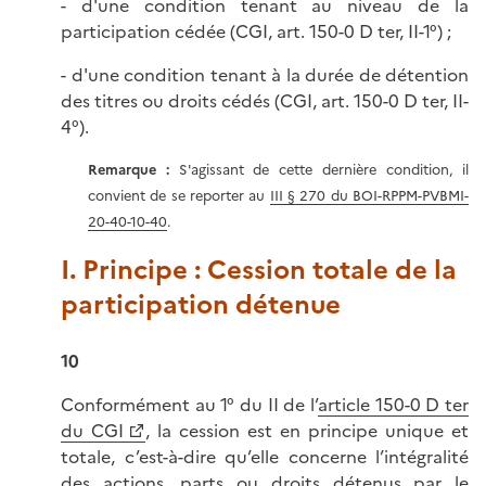
- d'une condition tenant au niveau de la
participation cédée (CGI, art. 150-0 D ter, II-1°) ;
- d'une condition tenant à la durée de détention
des titres ou droits cédés (CGI, art. 150-0 D ter, II-
4°).
Remarque :
S'agissant de cette dernière condition, il
convient de se reporter au
III § 270 du BOI-RPPM-PVBMI-
20-40-10-40
.
I. Principe : Cession totale de la
participation détenue
10
Conformément au 1° du II de l’
article 150-0 D ter
du CGI
, la cession est en principe unique et
totale, c’est-à-dire qu’elle concerne l’intégralité
des actions, parts ou droits détenus par le