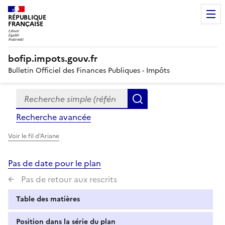
RÉPUBLIQUE
FRANÇAISE
bofip.impots.gouv.fr
Bulletin Officiel des Finances Publiques - Impôts
Recherche simple (références, mots clés, partie du titre
Formulaire
Rechercher
de
Recherche avancée
recherche
Voir le fil d'Ariane
Pas de date pour le plan
Pas de retour aux rescrits
Table des matières
Position dans la série du plan