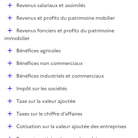
l
D
Revenus salariaux et assimilés
p
i
é
l
e
D
Revenus et profits du patrimoine mobilier
p
i
r
é
l
e
D
Revenus fonciers et profits du patrimoine
p
i
r
é
immobilier
l
e
p
i
r
D
Bénéfices agricoles
l
e
é
i
r
D
Bénéfices non commerciaux
p
e
é
l
r
D
Bénéfices industriels et commerciaux
p
i
é
l
e
D
Impôt sur les sociétés
p
i
r
é
l
e
D
Taxe sur la valeur ajoutée
p
i
r
é
l
e
D
Taxes sur le chiffre d’affaires
p
i
r
é
l
e
D
Cotisation sur la valeur ajoutée des entreprises
p
i
r
é
l
e