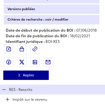
Versions publiées
Critères de recherche : voir / modifier
Date de début de publication du BOI :
07/06/2018
Date de fin de publication du BOI :
18/02/2021
Identifiant juridique :
BOI-RES
Exporter le document au format pdf
Permalien : adresse web de ce doc
Partager sur Facebook
Partager sur Twitter
Partager sur LinkedIn
Partager par messagerie
Replier
R
RES - Rescrits
e
D
Impôt sur le revenu
p
é