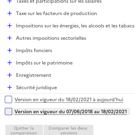
D
Taxes et participations sur les salaires
p
i
r
é
l
e
D
Taxe sur les facteurs de production
p
i
r
é
l
e
D
Impositions sur les énergies, les alcools et les tabacs
p
i
r
é
l
e
D
Autres impositions sectorielles
p
i
r
é
l
e
D
Impôts fonciers
p
i
r
é
l
e
D
Impôts sur le patrimoine
p
i
r
é
l
e
D
Enregistrement
p
i
r
é
l
e
D
Sécurité juridique
p
i
r
é
l
e
Versions sur la période
Version en vigueur du 18/02/2021 à aujourd'hui
p
i
r
l
e
Version en vigueur du 07/06/2018 au 18/02/2021
i
r
e
Quitter la
Comparer les deux
r
comparaison
versions