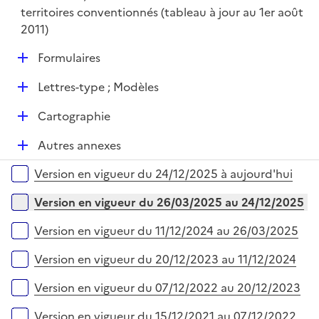
territoires conventionnés (tableau à jour au 1er août
2011)
D
Formulaires
é
D
Lettres-type ; Modèles
p
é
l
D
Cartographie
p
i
é
l
e
D
Autres annexes
p
i
r
é
l
e
Versions sur la période
Version en vigueur du 24/12/2025 à aujourd'hui
p
i
r
l
e
Version en vigueur du 26/03/2025 au 24/12/2025
i
r
e
Version en vigueur du 11/12/2024 au 26/03/2025
r
Version en vigueur du 20/12/2023 au 11/12/2024
Version en vigueur du 07/12/2022 au 20/12/2023
Version en vigueur du 15/12/2021 au 07/12/2022