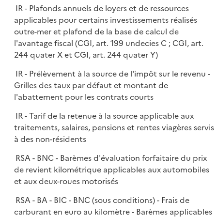
l
IR - Plafonds annuels de loyers et de ressources
p
i
applicables pour certains investissements réalisés
l
e
outre-mer et plafond de la base de calcul de
i
r
l'avantage fiscal (CGI, art. 199 undecies C ; CGI, art.
e
244 quater X et CGI, art. 244 quater Y)
r
IR - Prélèvement à la source de l'impôt sur le revenu -
Grilles des taux par défaut et montant de
l'abattement pour les contrats courts
IR - Tarif de la retenue à la source applicable aux
traitements, salaires, pensions et rentes viagères servis
à des non-résidents
RSA - BNC - Barèmes d'évaluation forfaitaire du prix
de revient kilométrique applicables aux automobiles
et aux deux-roues motorisés
RSA - BA - BIC - BNC (sous conditions) - Frais de
carburant en euro au kilomètre - Barèmes applicables