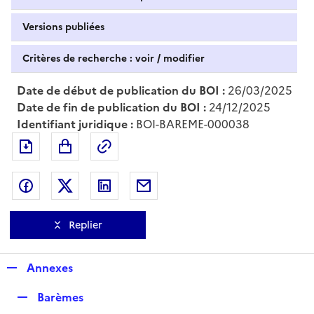
Versions publiées
Critères de recherche : voir / modifier
Date de début de publication du BOI :
26/03/2025
Date de fin de publication du BOI :
24/12/2025
Identifiant juridique :
BOI-BAREME-000038
Exporter le document au format pdf
Permalien : adresse web de ce doc
Partager sur Facebook
Partager sur Twitter
Partager sur LinkedIn
Partager par messagerie
Replier
R
Annexes
e
R
Barèmes
p
e