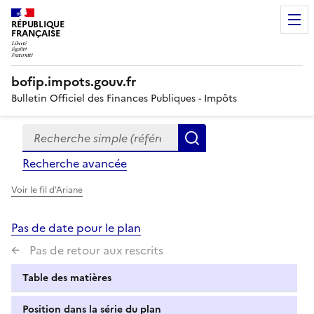
RÉPUBLIQUE
FRANÇAISE
bofip.impots.gouv.fr
Bulletin Officiel des Finances Publiques - Impôts
Recherche simple (références, mots clés, partie du titre
Formulaire
Rechercher
de
Recherche avancée
recherche
Voir le fil d'Ariane
Pas de date pour le plan
Pas de retour aux rescrits
Table des matières
Position dans la série du plan