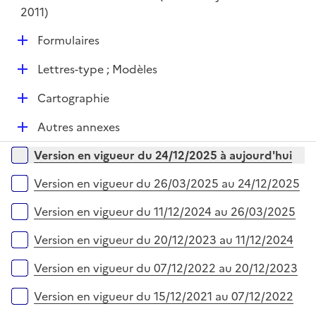
2011)
D
Formulaires
é
D
Lettres-type ; Modèles
p
é
l
D
Cartographie
p
i
é
l
e
D
Autres annexes
p
i
r
é
l
e
Versions sur la période
Version en vigueur du 24/12/2025 à aujourd'hui
p
i
r
l
e
Version en vigueur du 26/03/2025 au 24/12/2025
i
r
e
Version en vigueur du 11/12/2024 au 26/03/2025
r
Version en vigueur du 20/12/2023 au 11/12/2024
Version en vigueur du 07/12/2022 au 20/12/2023
Version en vigueur du 15/12/2021 au 07/12/2022