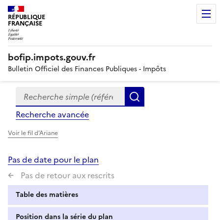
RÉPUBLIQUE
FRANÇAISE
bofip.impots.gouv.fr
Bulletin Officiel des Finances Publiques - Impôts
Recherche simple (références, mots clés, partie du titre
Formulaire
Rechercher
de
Recherche avancée
recherche
Voir le fil d'Ariane
Pas de date pour le plan
Pas de retour aux rescrits
Table des matières
Position dans la série du plan