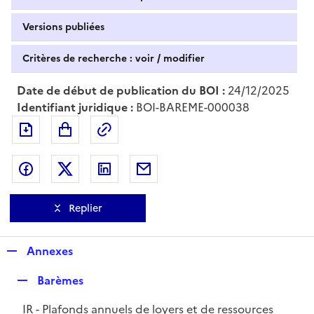
Versions publiées
Critères de recherche : voir / modifier
Date de début de publication du BOI :
24/12/2025
Identifiant juridique :
BOI-BAREME-000038
Exporter le document au format pdf
Permalien : adresse web de ce doc
Partager sur Facebook
Partager sur Twitter
Partager sur LinkedIn
Partager par messagerie
Replier
R
Annexes
e
R
Barèmes
p
e
l
IR - Plafonds annuels de loyers et de ressources
p