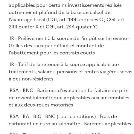
i
applicables pour certains investissements réalisés
l
e
outre-mer et plafond de la base de calcul de
i
r
l'avantage fiscal (CGI, art. 199 undecies C ; CGI, art.
e
244 quater X et CGI, art. 244 quater Y)
r
IR - Prélèvement à la source de l'impôt sur le revenu -
Grilles des taux par défaut et montant de
l'abattement pour les contrats courts
IR - Tarif de la retenue à la source applicable aux
traitements, salaires, pensions et rentes viagères servis
à des non-résidents
RSA - BNC - Barèmes d'évaluation forfaitaire du prix
de revient kilométrique applicables aux automobiles
et aux deux-roues motorisés
RSA - BA - BIC - BNC (sous conditions) - Frais de
carburant en euro au kilomètre - Barèmes applicables