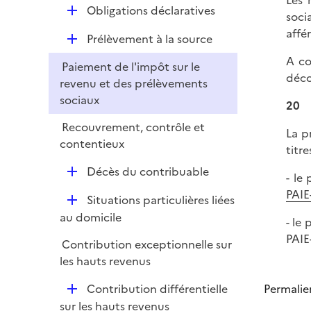
Les 
i
r
D
Obligations déclaratives
l
soci
e
é
i
affé
r
D
Prélèvement à la source
p
e
é
l
A co
r
Paiement de l'impôt sur le
p
i
déco
revenu et des prélèvements
l
e
sociaux
i
20
r
e
Recouvrement, contrôle et
La p
r
contentieux
titres
D
Décès du contribuable
- le
é
PAIE
D
Situations particulières liées
p
é
au domicile
l
- le
p
i
PAIE
Contribution exceptionnelle sur
l
e
les hauts revenus
i
r
e
D
Contribution différentielle
Permalie
r
é
sur les hauts revenus