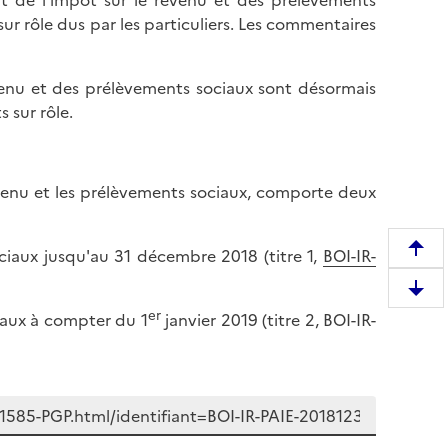
ment de l’impôt sur le revenu et des prélèvements
r rôle dus par les particuliers. Les commentaires
revenu et des prélèvements sociaux sont désormais
 sur rôle.
revenu et les prélèvements sociaux, comporte deux
ciaux jusqu'au 31 décembre 2018 (titre 1,
BOI-IR-
R
e
D
m
er
iaux à compter du 1
janvier 2019 (titre 2, BOI-IR-
e
o
s
n
c
t
e
e
n
r
d