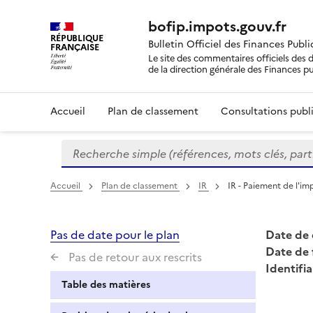
bofip.impots.gouv.fr
RÉPUBLIQUE
Bulletin Officiel des Finances Publ
FRANÇAISE
Le site des commentaires officiels des d
de la direction générale des Finances p
Accueil
Plan de classement
Consultations publi
Recherche simple (références, mots clés, partie 
Formulaire
de
recherche
Accueil
Plan de classement
IR
IR - Paiement de l'im
Pas de date pour le plan
Date de 
Date de 
Pas de retour aux rescrits
Identifia
Table des matières