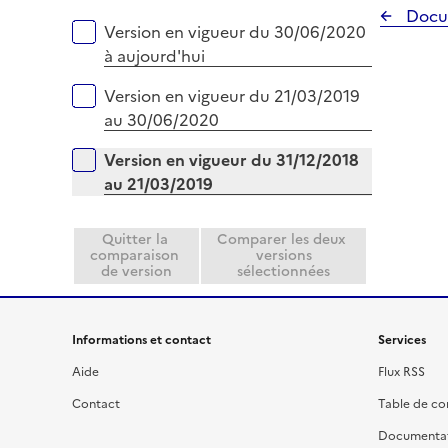
p
Docu
Versions sur la période
Version en vigueur du 30/06/2020
l
à aujourd'hui
i
e
Version en vigueur du 21/03/2019
r
au 30/06/2020
Version en vigueur du 31/12/2018
au 21/03/2019
Quitter la
Comparer les deux
comparaison
versions
de version
sélectionnées
Informations et contact
Services
Aide
Flux RSS
Contact
Table de c
Documenta