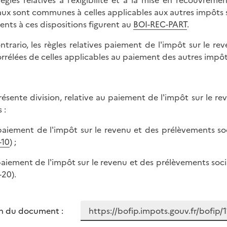
règles relatives à l’exigibilité et à la mise en recouvre
aux sont communes à celles applicables aux autres impôts su
rents à ces dispositions figurent au
BOI-REC-PART
.
ntrario, les règles relatives paiement de l'impôt sur le 
rrélées de celles applicables au paiement des autres impôts
résente division, relative au paiement de l'impôt sur le 
 :
 paiement de l'impôt sur le revenu et des prélèvements so
-10
) ;
 paiement de l'impôt sur le revenu et des prélèvements soc
-20).
n du document :