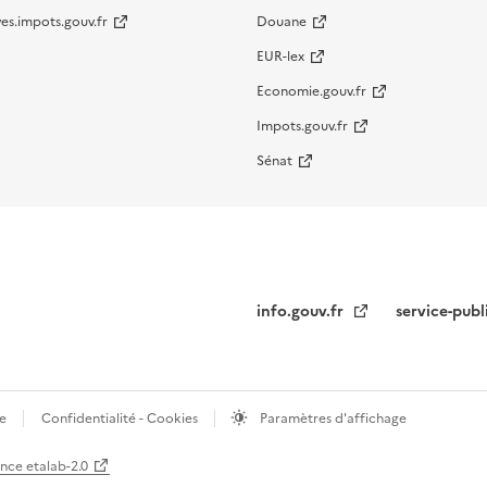
es.impots.gouv.fr
Douane
EUR-lex
Economie.gouv.fr
Impots.gouv.fr
Sénat
info.gouv.fr
service-publ
te
Confidentialité - Cookies
Paramètres d'affichage
ence etalab-2.0