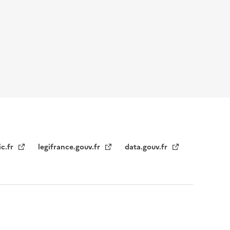
ic.fr
legifrance.gouv.fr
data.gouv.fr