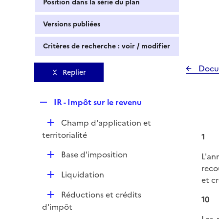
Position dans la série du plan
Versions publiées
Critères de recherche : voir / modifier
Docu
Replier
R
IR - Impôt sur le revenu
e
D
Champ d'application et
p
é
territorialité
l
1
p
i
D
Base d'imposition
L'an
l
e
é
reco
i
r
D
Liquidation
p
et c
e
é
l
r
D
Réductions et crédits
p
10
i
é
d'impôt
l
e
p