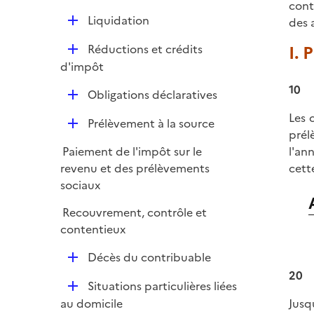
e
cont
é
i
r
D
Liquidation
des 
p
e
é
l
r
D
Réductions et crédits
I.
p
i
é
d'impôt
l
e
p
i
10
r
D
Obligations déclaratives
l
e
é
i
Les 
r
D
Prélèvement à la source
p
e
prél
é
l
r
Paiement de l'impôt sur le
l'an
p
i
revenu et des prélèvements
cett
l
e
sociaux
i
r
e
Recouvrement, contrôle et
r
contentieux
D
Décès du contribuable
é
20
D
Situations particulières liées
p
é
au domicile
Jusq
l