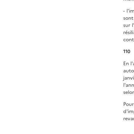
- l'
sont
sur 
rési
cont
110
En l
auto
janv
l'an
selo
Pour
d'im
reva