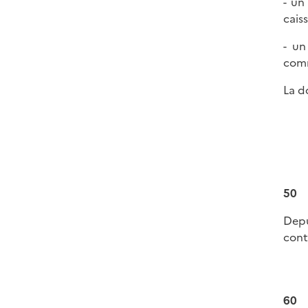
- un
cais
- un
comm
La d
50
Depu
cont
60