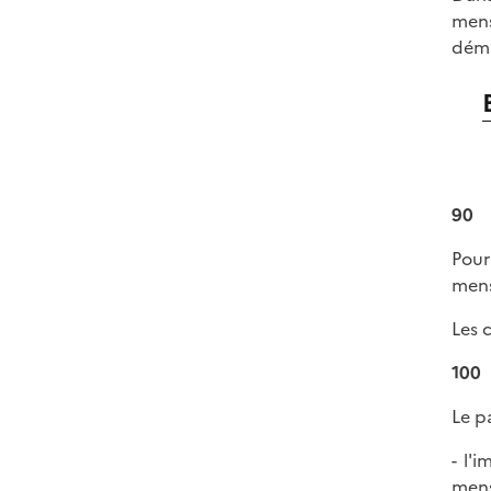
mens
déma
90
Pour
mens
Les 
100
Le p
- l'
mens