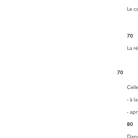
Le c
70
La r
70
Celle
- à 
- ap
80
Dans