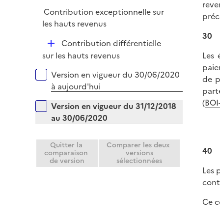
p
reve
i
Contribution exceptionnelle sur
l
préc
e
les hauts revenus
i
r
30
e
D
Contribution différentielle
r
é
sur les hauts revenus
Les 
p
paie
Versions sur la période
Version en vigueur du 30/06/2020
l
de p
à aujourd'hui
i
part
e
(
BOI-
Version en vigueur du 31/12/2018
r
au 30/06/2020
Quitter la
Comparer les deux
40
comparaison
versions
de version
sélectionnées
Les 
cont
Ce c