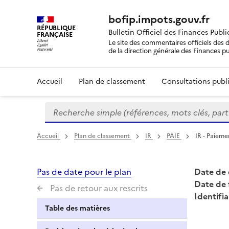
bofip.impots.gouv.fr
RÉPUBLIQUE
Bulletin Officiel des Finances Publ
FRANÇAISE
Le site des commentaires officiels des d
de la direction générale des Finances p
Accueil
Plan de classement
Consultations publi
Recherche simple (références, mots clés, partie 
Formulaire
de
recherche
Accueil
Plan de classement
IR
PAIE
IR - Paiem
Pas de date pour le plan
Date de 
Date de 
Pas de retour aux rescrits
Identifia
Table des matières