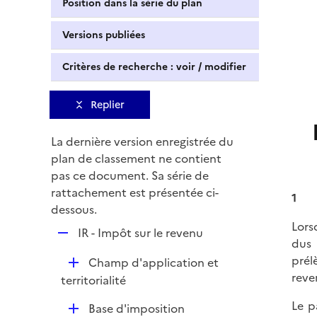
Position dans la série du plan
Versions publiées
Critères de recherche : voir / modifier
Replier
La dernière version enregistrée du
plan de classement ne contient
pas ce document. Sa série de
rattachement est présentée ci-
1
dessous.
Lors
R
IR - Impôt sur le revenu
dus 
e
prél
D
Champ d'application et
p
reve
é
territorialité
l
p
i
Le p
D
Base d'imposition
l