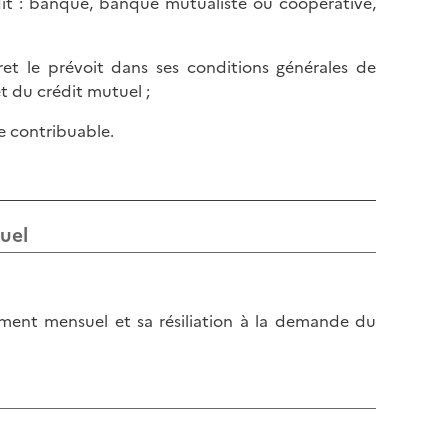
it : banque, banque mutualiste ou coopérative,
vret le prévoit dans ses conditions générales de
t du crédit mutuel ;
le contribuable.
uel
vement mensuel et sa résiliation à la demande du