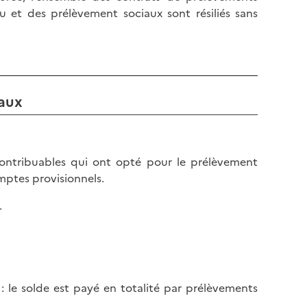
l
p
u et des prélèvement sociaux sont résiliés sans
a
a
p
g
a
e
g
e
iaux
 contribuables qui ont opté pour le prélèvement
mptes provisionnels.
.
: le solde est payé en totalité par prélèvements