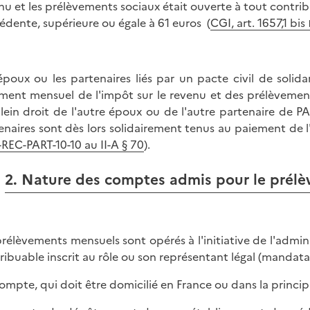
nu et les prélèvements sociaux était ouverte à tout contri
édente, supérieure ou égale à 61 euros (
CGI, art. 1657,1 bis
époux ou les partenaires liés par un pacte civil de soli
ment mensuel de l'impôt sur le revenu et des prélèvemen
lein droit de l'autre époux ou de l'autre partenaire de 
enaires sont dès lors solidairement tenus au paiement de 
REC-PART-10-10 au II-A § 70
).
2. Nature des comptes admis pour le prél
prélèvements mensuels sont opérés à l'initiative de l'admi
ribuable inscrit au rôle ou son représentant légal (mandatair
ompte, qui doit être domicilié en France ou dans la princi