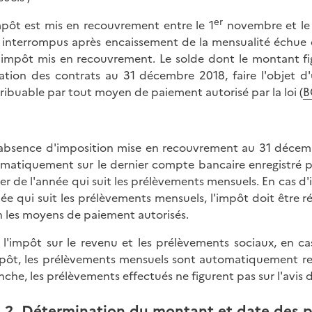
er
impôt est mis en recouvrement entre le 1
novembre et le 
 interrompus après encaissement de la mensualité échue 
l'impôt mis en recouvrement. Le solde dont le montant fi
liation des contrats au 31 décembre 2018, faire l'objet 
ribuable par tout moyen de paiement autorisé par la loi (
B
'absence d'imposition mise en recouvrement au 31 décem
matiquement sur le dernier compte bancaire enregistré p
ier de l'année qui suit les prélèvements mensuels. En cas d
née qui suit les prélèvements mensuels, l'impôt doit être rég
n les moyens de paiement autorisés.
 l'impôt sur le revenu et les prélèvements sociaux, en c
pôt, les prélèvements mensuels sont automatiquement re
nche, les prélèvements effectués ne figurent pas sur l'avis 
2. Détermination du montant et date des 