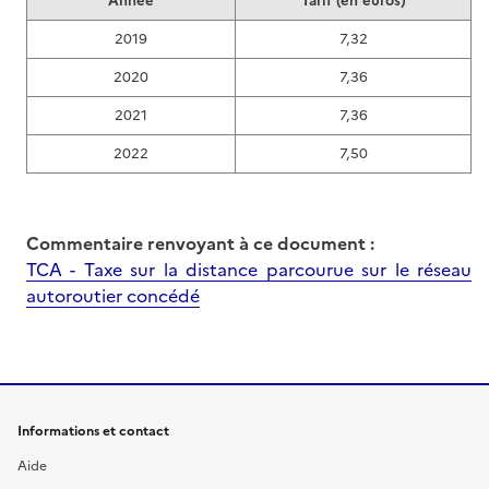
Année
Tarif (en euros)
2019
7,32
2020
7,36
2021
7,36
2022
7,50
Commentaire renvoyant à ce document :
TCA - Taxe sur la distance parcourue sur le réseau
autoroutier concédé
Informations et contact
Aide