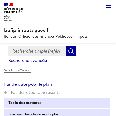
RÉPUBLIQUE
FRANÇAISE
bofip.impots.gouv.fr
Bulletin Officiel des Finances Publiques - Impôts
Recherche simple (références, mots clés, partie du titre
Formulaire
Rechercher
de
Recherche avancée
recherche
Voir le fil d'Ariane
Pas de date pour le plan
Pas de retour aux rescrits
Table des matières
Position dans la série du plan