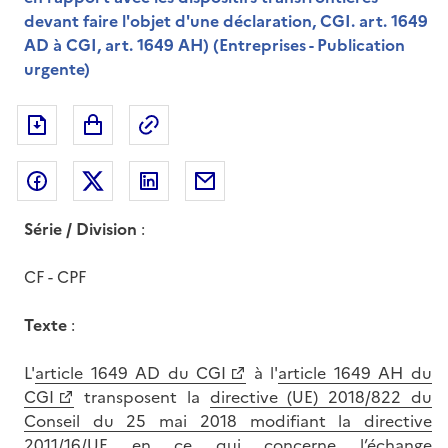
devant faire l'objet d'une déclaration, CGI. art. 1649
AD à CGI, art. 1649 AH) (Entreprises - Publication
urgente)
Exporter le document au format pdf
Permalien : adresse web de ce doc
Partager sur Facebook
Partager sur Twitter
Partager sur LinkedIn
Partager par messagerie
Série / Division
:
CF - CPF
Texte
:
L'
article 1649 AD du CGI
à l'
article 1649 AH du
CGI
transposent la
directive (UE) 2018/822 du
Conseil du 25 mai 2018 modifiant la directive
2011/16/UE en ce qui concerne l’échange