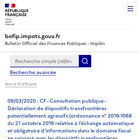
RÉPUBLIQUE
FRANÇAISE
bofip.impots.gouv.fr
Bulletin Officiel des Finances Publiques - Impôts
Recherche simple (références, mots clés, partie du titre
Formulaire
Rechercher
de
Recherche avancée
recherche
Voir le fil d'Ariane
09/03/2020 : CF - Consultation publique -
Déclaration de dispositifs transfrontières
potentiellement agressifs (ordonnance n° 2019-1068
du 21 octobre 2019 relative à l'échange automatique
et obligatoire d'informations dans le domaine fiscal
en rapport avec les dispositifs transfrontières