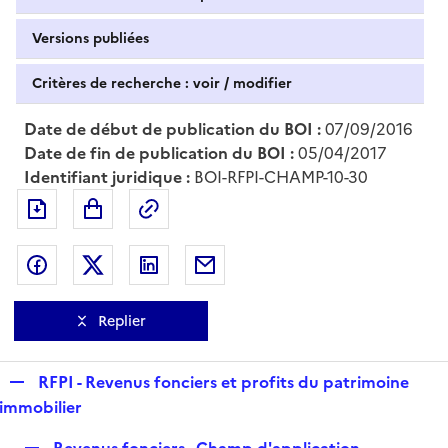
Versions publiées
Critères de recherche : voir / modifier
Date de début de publication du BOI :
07/09/2016
Date de fin de publication du BOI :
05/04/2017
Identifiant juridique :
BOI-RFPI-CHAMP-10-30
Exporter le document au format pdf
Permalien : adresse web de ce doc
Partager sur Facebook
Partager sur Twitter
Partager sur LinkedIn
Partager par messagerie
Replier
R
RFPI - Revenus fonciers et profits du patrimoine
e
immobilier
p
R