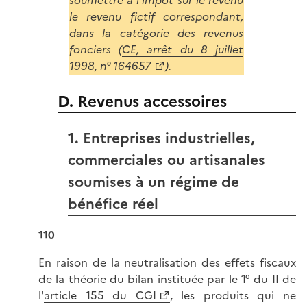
soumettre à l’impôt sur le revenu
le revenu fictif correspondant,
dans la catégorie des revenus
fonciers (
CE, arrêt du 8 juillet
1998, n° 164657
).
D. Revenus accessoires
1. Entreprises industrielles,
commerciales ou artisanales
soumises à un régime de
bénéfice réel
110
En raison de la neutralisation des effets fiscaux
de la théorie du bilan instituée par le 1° du II de
l'
article 155 du CGI
, les produits qui ne