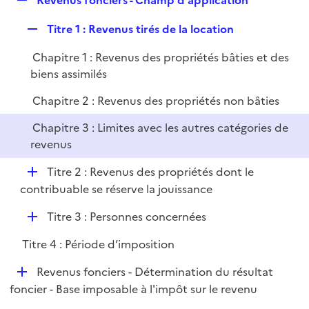
Revenus fonciers - Champ d'application
l
e
i
R
Titre 1 : Revenus tirés de la location
p
e
e
l
r
Chapitre 1 : Revenus des propriétés bâties et des
p
i
biens assimilés
l
e
i
r
Chapitre 2 : Revenus des propriétés non bâties
e
Chapitre 3 : Limites avec les autres catégories de
r
revenus
D
Titre 2 : Revenus des propriétés dont le
é
contribuable se réserve la jouissance
p
D
Titre 3 : Personnes concernées
l
é
i
Titre 4 : Période d’imposition
p
e
l
r
D
Revenus fonciers - Détermination du résultat
i
é
foncier - Base imposable à l'impôt sur le revenu
e
p