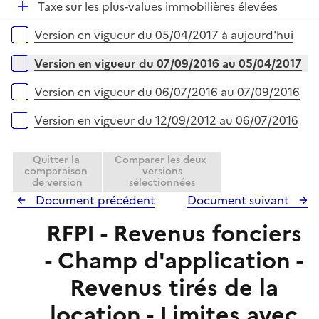
D
Taxe sur les plus-values immobilières élevées
l
r
é
i
Versions sur la période
Version en vigueur du 05/04/2017 à aujourd'hui
p
e
l
r
Version en vigueur du 07/09/2016 au 05/04/2017
i
e
Version en vigueur du 06/07/2016 au 07/09/2016
r
Version en vigueur du 12/09/2012 au 06/07/2016
Quitter la
Comparer les deux
comparaison
versions
de version
sélectionnées
Document précédent
Document suivant
RFPI - Revenus fonciers
- Champ d'application -
Revenus tirés de la
location - Limites avec