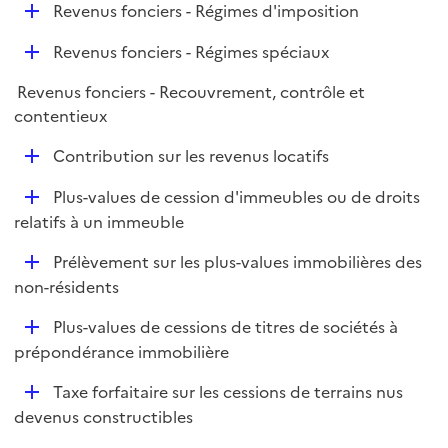
r
D
Revenus fonciers - Régimes d'imposition
l
é
i
D
Revenus fonciers - Régimes spéciaux
p
e
é
l
r
Revenus fonciers - Recouvrement, contrôle et
p
i
contentieux
l
e
i
r
D
Contribution sur les revenus locatifs
e
é
r
D
Plus-values de cession d'immeubles ou de droits
p
é
relatifs à un immeuble
l
p
i
D
Prélèvement sur les plus-values immobilières des
l
e
é
non-résidents
i
r
p
e
D
Plus-values de cessions de titres de sociétés à
l
r
é
prépondérance immobilière
i
p
e
D
Taxe forfaitaire sur les cessions de terrains nus
l
r
é
devenus constructibles
i
p
e