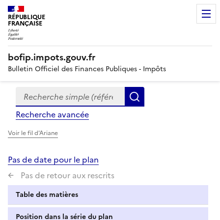
RÉPUBLIQUE
FRANÇAISE
bofip.impots.gouv.fr
Bulletin Officiel des Finances Publiques - Impôts
Recherche simple (références, mots clés, partie du titre
Formulaire
Rechercher
de
Recherche avancée
recherche
Voir le fil d'Ariane
Pas de date pour le plan
Pas de retour aux rescrits
Table des matières
Position dans la série du plan