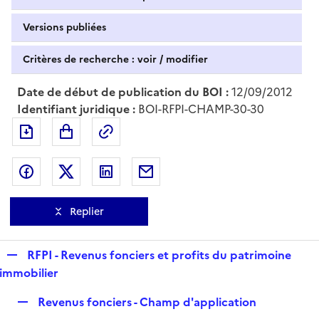
Versions publiées
Critères de recherche : voir / modifier
Date de début de publication du BOI :
12/09/2012
Identifiant juridique :
BOI-RFPI-CHAMP-30-30
Exporter le document au format pdf
Permalien : adresse web de ce doc
Partager sur Facebook
Partager sur Twitter
Partager sur LinkedIn
Partager par messagerie
Replier
R
RFPI - Revenus fonciers et profits du patrimoine
e
immobilier
p
R
Revenus fonciers - Champ d'application
l
e