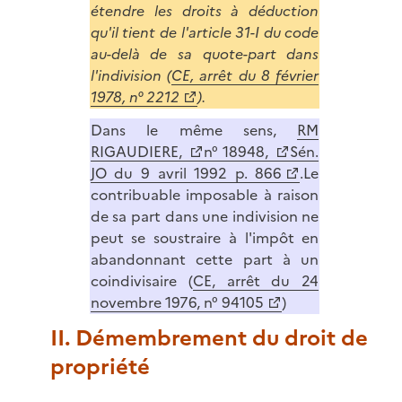
étendre les droits à déduction
qu'il tient de l'article 31-I du code
au-delà de sa quote-part dans
l'indivision (
CE, arrêt du 8 février
1978, n° 2212
).
Dans le même sens,
RM
RIGAUDIERE,
n° 18948,
Sén.
JO du 9 avril 1992 p. 866
.Le
contribuable imposable à raison
de sa part dans une indivision ne
peut se soustraire à l'impôt en
abandonnant cette part à un
coindivisaire (
CE, arrêt du 24
novembre 1976, n° 94105
)
II. Démembrement du droit de
propriété