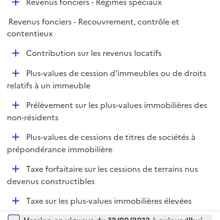
D
Revenus fonciers - Régimes spéciaux
p
e
é
l
r
Revenus fonciers - Recouvrement, contrôle et
p
i
contentieux
l
e
i
r
D
Contribution sur les revenus locatifs
e
é
r
D
Plus-values de cession d'immeubles ou de droits
p
é
relatifs à un immeuble
l
p
i
D
Prélèvement sur les plus-values immobilières des
l
e
é
non-résidents
i
r
p
e
D
Plus-values de cessions de titres de sociétés à
l
r
é
prépondérance immobilière
i
p
e
D
Taxe forfaitaire sur les cessions de terrains nus
l
r
é
devenus constructibles
i
p
e
D
Taxe sur les plus-values immobilières élevées
l
r
é
i