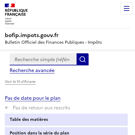
RÉPUBLIQUE
FRANÇAISE
bofip.impots.gouv.fr
Bulletin Officiel des Finances Publiques - Impôts
Recherche simple (références, mots clés, partie du titre
Formulaire
Rechercher
de
Recherche avancée
recherche
Voir le fil d'Ariane
Pas de date pour le plan
Pas de retour aux rescrits
Table des matières
Position dans la série du plan