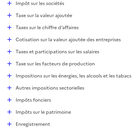
D
Impôt sur les sociétés
é
D
Taxe sur la valeur ajoutée
p
é
l
D
Taxes sur le chiffre d’affaires
p
i
é
l
e
D
Cotisation sur la valeur ajoutée des entreprises
p
i
r
é
l
e
D
Taxes et participations sur les salaires
p
i
r
é
l
e
D
Taxe sur les facteurs de production
p
i
r
é
l
e
D
Impositions sur les énergies, les alcools et les tabacs
p
i
r
é
l
e
D
Autres impositions sectorielles
p
i
r
é
l
e
D
Impôts fonciers
p
i
r
é
l
e
D
Impôts sur le patrimoine
p
i
r
é
l
e
D
Enregistrement
p
i
r
é