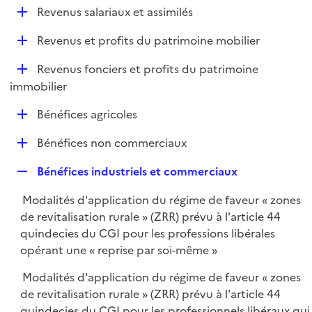
l
D
Revenus salariaux et assimilés
p
i
é
l
e
D
Revenus et profits du patrimoine mobilier
p
i
r
é
l
e
D
Revenus fonciers et profits du patrimoine
p
i
r
é
immobilier
l
e
p
i
r
D
Bénéfices agricoles
l
e
é
i
r
D
Bénéfices non commerciaux
p
e
é
l
r
R
Bénéfices industriels et commerciaux
p
i
e
l
e
Modalités d'application du régime de faveur « zones
p
i
r
de revitalisation rurale » (ZRR) prévu à l'article 44
l
e
quindecies du CGI pour les professions libérales
i
r
opérant une « reprise par soi-même »
e
r
Modalités d'application du régime de faveur « zones
de revitalisation rurale » (ZRR) prévu à l'article 44
quindecies du CGI pour les professionnels libéraux qui