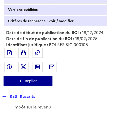
Versions publiées
Critères de recherche : voir / modifier
Date de début de publication du BOI :
18/12/2024
Date de fin de publication du BOI :
19/02/2025
Identifiant juridique :
BOI-RES-BIC-000105
Exporter le document au format pdf
Permalien : adresse web de ce doc
Partager sur Facebook
Partager sur Twitter
Partager sur LinkedIn
Partager par messagerie
Replier
R
RES - Rescrits
e
D
Impôt sur le revenu
p
é