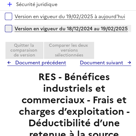
l
e
D
Sécurité juridique
p
i
r
é
l
e
Versions sur la période
Version en vigueur du 19/02/2025 à aujourd'hui
p
i
r
l
e
Version en vigueur du 18/12/2024 au 19/02/2025
i
r
e
Quitter la
Comparer les deux
r
comparaison
versions
de version
sélectionnées
Document précédent
Document suivant
RES - Bénéfices
industriels et
commerciaux - Frais et
charges d’exploitation -
Déductibilité d’une
retenue à la source