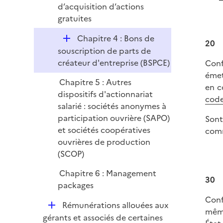
d’acquisition d’actions
r
gratuites
D
Chapitre 4 : Bons de
20
é
souscription de parts de
p
créateur d'entreprise (BSPCE)
Conf
l
émet
Chapitre 5 : Autres
i
en c
dispositifs d'actionnariat
e
cod
salarié : sociétés anonymes à
r
participation ouvrière (SAPO)
Sont
et sociétés coopératives
comm
ouvrières de production
(SCOP)
Chapitre 6 : Management
30
packages
Conf
D
Rémunérations allouées aux
même
é
gérants et associés de certaines