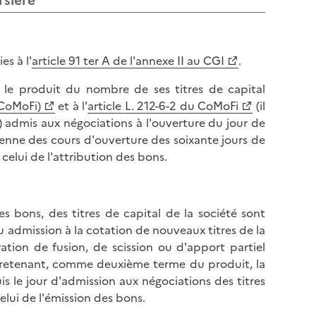
rsière
l
p
a
a
p
g
a
es à l'
article 91 ter A de l'annexe II au CGI
.
e
g
r le produit du nombre de ses titres de capital
e
(CoMoFi)
et à l'
article L. 212-6-2 du CoMoFi
(il
) admis aux négociations à l'ouverture du jour de
enne des cours d'ouverture des soixante jours de
celui de l'attribution des bons.
es bons, des titres de capital de la société sont
 admission à la cotation de nouveaux titres de la
ation de fusion, de scission ou d'apport partiel
 en retenant, comme deuxième terme du produit, la
 le jour d'admission aux négociations des titres
elui de l'émission des bons.