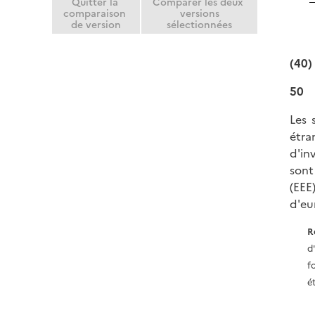
Quitter la
Comparer les deux
comparaison
versions
de version
sélectionnées
(40)
50
Les 
étra
d'in
sont
(EEE
d'eu
R
d
f
é