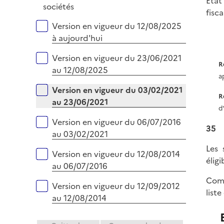
État
p
sociétés
fisc
l
Versions sur la période
Version en vigueur du 12/08/2025
i
à aujourd'hui
e
r
Version en vigueur du 23/06/2021
R
au 12/08/2025
a
Version en vigueur du 03/02/2021
R
au 23/06/2021
d
Version en vigueur du 06/07/2016
35
au 03/02/2021
Les 
Version en vigueur du 12/08/2014
élig
au 06/07/2016
Comp
Version en vigueur du 12/09/2012
liste
au 12/08/2014