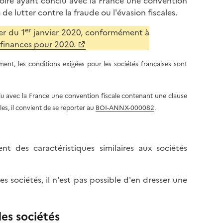
oire ayant conclu avec la France une convention
e lutter contre la fraude ou l'évasion fiscales.
er
er du 1
janvier 2020, conformément à
 finances pour 2020.
ent, les conditions exigées pour les sociétés françaises sont
clu avec la France une convention fiscale contenant une clause
les, il convient de se reporter au
BOI-ANNX-000082
.
nt des caractéristiques similaires aux sociétés
 sociétés, il n'est pas possible d'en dresser une
les sociétés