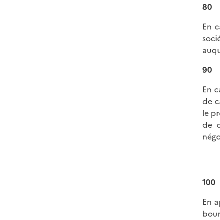
80
En c
soci
auqu
90
En c
de c
le p
de c
négo
100
En ap
bour