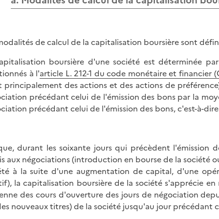
a. Modalités de calcul de la capitalisation bou
modalités de calcul de la capitalisation boursière sont défini
apitalisation boursière d'une société est déterminée pa
ionnés à l'
article L. 212-1 du code monétaire et financier 
it principalement des actions et des actions de préférence
ciation précédant celui de l'émission des bons par la moy
ciation précédant celui de l'émission des bons, c'est-à-dire 
que, durant les soixante jours qui précèdent l'émission d
s aux négociations (introduction en bourse de la société ou
été à la suite d'une augmentation de capital, d'une opér
tif), la capitalisation boursière de la société s'apprécie
nne des cours d'ouverture des jours de négociation depuis
des nouveaux titres) de la société jusqu'au jour précédant c