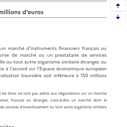
R
millions d'euros
e
D
m
e
o
s
n
c
t
e
 un marché d'instruments financiers français ou
e
n
prise de marché ou un prestataire de services
r
d
le ou tout autre organisme similaire étranger, ou
e
r
tie à l'accord sur l'Espace économique européen
n
e
isation boursière soit inférieure à 150 millions
h
e
a
n
u
ont les titres ne sont pas admis aux négociations sur un marché
b
t
anisé, français ou étranger, c'est-à-dire un marché dont le
a
d
e services d'investissement ou tout autre organisme similaire
s
e
d
l
e
a