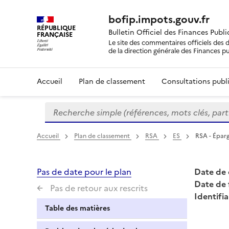
bofip.impots.gouv.fr
RÉPUBLIQUE
Bulletin Officiel des Finances Publ
FRANÇAISE
Le site des commentaires officiels des d
de la direction générale des Finances p
Accueil
Plan de classement
Consultations publi
Recherche simple (références, mots clés, partie 
Formulaire
de
recherche
Accueil
Plan de classement
RSA
ES
RSA - Éparg
Pas de date pour le plan
Date de 
Date de 
Pas de retour aux rescrits
Identifia
Table des matières