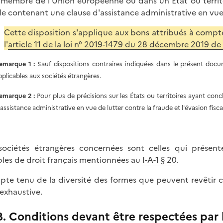
 membre de l'Union européenne ou dans un État ou territ
ale contenant une clause d'assistance administrative en vue d
Cette disposition s'applique aux bons attribués à compt
l'
article 11 de la loi n° 2019-1479 du 28 décembre 2019 de
emarque 1 :
Sauf dispositions contraires indiquées dans le présent docum
pplicables aux sociétés étrangères.
emarque 2 :
Pour plus de précisions sur les États ou territoires ayant con
'assistance administrative en vue de lutter contre la fraude et l'évasion fisca
sociétés étrangères concernées sont celles qui présente
ibles de droit français mentionnées au
I-A-1 § 20
.
te tenu de la diversité des formes que peuvent revêtir ces
 exhaustive.
B. Conditions devant être respectées par 