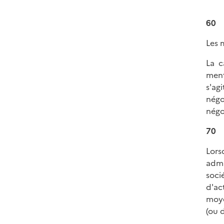
60
Les 
La c
ment
s'ag
négo
négo
70
Lors
admi
soci
d'ac
moye
(ou 