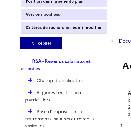
Position dans la série du plan
Versions publiées
Critères de recherche : voir / modifier
Docu
Replier
R
RSA - Revenus salariaux et
A
e
assimilés
p
D
Champ d'application
l
é
i
D
Régimes territoriaux
A
p
e
é
particuliers
c
l
r
p
2
i
D
Base d'imposition des
l
a
e
é
traitements, salaires et revenus
i
r
p
assimiles
1
e