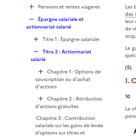
l
r
D
Pensions et rentes viageres
Les 
i
é
des 
e
R
Épargne salariale et
p
leur
r
e
actionnariat salarié
l
de r
p
i
acqu
D
Titre 1 : Épargne salariale
l
e
é
i
Le g
r
R
Titre 2 : Actionnariat
p
e
spéc
e
salarié
l
r
p
(5)
i
D
Chapitre 1 : Options de
l
e
é
I.
souscription ou d'achat
i
r
p
d'actions
e
l
r
10
D
Chapitre 2 : Attribution
i
é
d'actions gratuites
e
Le c
p
r
pers
Chapitre 3 : Contribution
l
salariale sur les gains de levée
i
d’options sur titres et
e