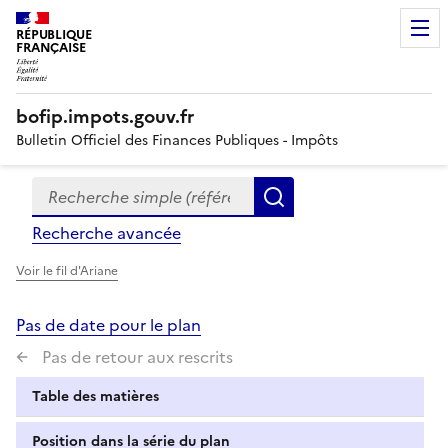
RÉPUBLIQUE
FRANÇAISE
bofip.impots.gouv.fr
Bulletin Officiel des Finances Publiques - Impôts
Recherche simple (références, mots clés, partie du titre
Formulaire
Rechercher
de
Recherche avancée
recherche
Voir le fil d'Ariane
Pas de date pour le plan
Pas de retour aux rescrits
Table des matières
Position dans la série du plan