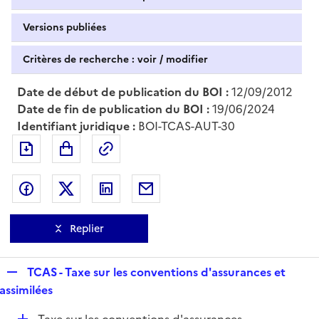
Versions publiées
Critères de recherche : voir / modifier
Date de début de publication du BOI :
12/09/2012
Date de fin de publication du BOI :
19/06/2024
Identifiant juridique :
BOI-TCAS-AUT-30
Exporter le document au format pdf
Permalien : adresse web de ce doc
Partager sur Facebook
Partager sur Twitter
Partager sur LinkedIn
Partager par messagerie
Replier
R
TCAS - Taxe sur les conventions d'assurances et
e
assimilées
p
D