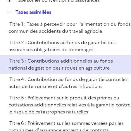
Taxe sur les conventions d'assurances
l
é
i
R
Taxes assimilées
p
e
e
l
r
Titre 1 : Taxes à percevoir pour l'alimentation du fonds
p
i
commun des accidents du travail agricole
l
e
i
r
Titre 2 : Contributions au fonds de garantie des
e
assurances obligatoires de dommages
r
Titre 3 : Contributions additionnelles au fonds
national de gestion des risques en agriculture
Titre 4 : Contribution au fonds de garantie contre les
actes de terrorisme et d'autres infractions
Titre 5 : Prélèvement sur le produit des primes ou
cotisations additionnelles relatives à la garantie contre
le risque de catastrophes naturelles
Titre 6 : Prélèvement sur les sommes versées par les
organismes d'assurance en vertu de contrats