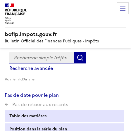
RÉPUBLIQUE
FRANÇAISE
bofip.impots.gouv.fr
Bulletin Officiel des Finances Publiques - Impôts
Recherche simple (références, mots clés, partie du titre
Formulaire
Rechercher
de
Recherche avancée
recherche
Voir le fil d'Ariane
Pas de date pour le plan
Pas de retour aux rescrits
Table des matières
Position dans la série du plan