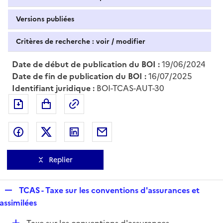
Versions publiées
Critères de recherche : voir / modifier
Date de début de publication du BOI :
19/06/2024
Date de fin de publication du BOI :
16/07/2025
Identifiant juridique :
BOI-TCAS-AUT-30
Exporter le document au format pdf
Permalien : adresse web de ce doc
Partager sur Facebook
Partager sur Twitter
Partager sur LinkedIn
Partager par messagerie
Replier
R
TCAS - Taxe sur les conventions d'assurances et
e
assimilées
p
D