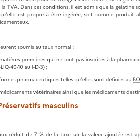
 la TVA. Dans ces conditions, il est admis que la gélatine s
 qu'elle est propre à être ingérée, soit comme produit 
icamenteux.
urent soumis au taux normal :
s matières premières qui ne sont pas inscrites à la pharmac
LIQ-40-10 au I-D-3
) ;
s formes pharmaceutiques telles qu'elles sont définies au
BO
s médicaments vétérinaires ainsi que les médicaments desti
 Préservatifs masculins
aux réduit de 7 % de la taxe sur la valeur ajoutée est a