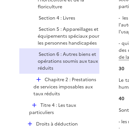
part
floriculture
Section 4 : Livres
- le
l'au
Section 5 : Appareillages et
l'us
équipements spéciaux pour
les personnes handicapées
- qu
des 
Section 6 : Autres biens et
de l
opérations soumis aux taux
réduits
30
D
Chapitre 2 : Prestations
Le t
é
de services imposables aux
huma
p
taux réduits
40
l
D
Titre 4 : Les taux
i
Sont
é
particuliers
e
p
r
- le
D
Droits à déduction
l
;