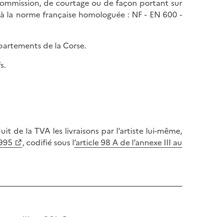
 commission, de courtage ou de façon portant sur
l
p
 à la norme française homologuée : NF - EN 600 -
a
a
p
g
a
e
épartements de la Corse.
g
e
s.
de la TVA les livraisons par l’artiste lui-même,
1995
, codifié sous l
’article 98 A de l’annexe III au