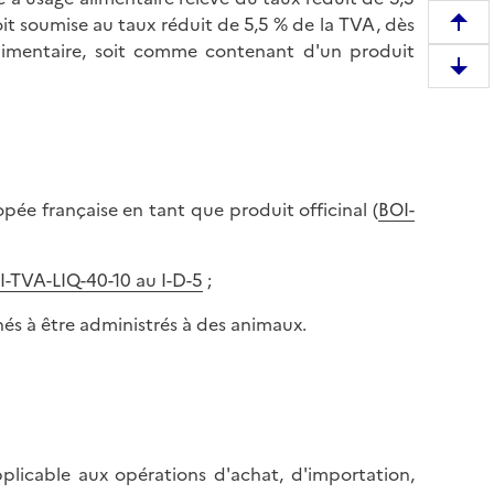
oit soumise au taux réduit de 5,5 % de la TVA, dès
R
alimentaire, soit comme contenant d'un produit
e
D
m
e
o
s
n
c
t
e
e
opée française en tant que produit officinal (
BOI-
n
r
d
e
r
n
I-TVA-LIQ-40-10 au I-D-5
;
e
h
e
nés à être administrés à des animaux.
a
n
u
b
t
a
d
s
e
d
l
pplicable aux opérations d'achat, d'importation,
e
a