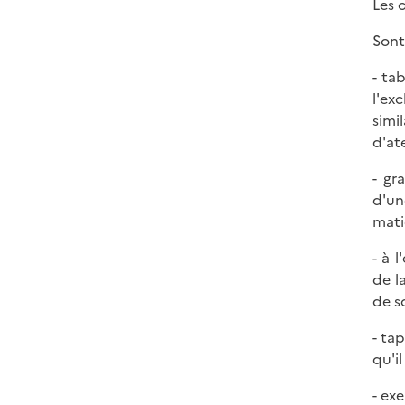
Les 
Sont
- ta
l'ex
simi
d'at
- gr
d'un
mati
- à 
de l
de sc
- tap
qu'i
- ex