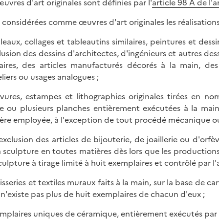
œuvres d'art originales sont définies par l'
article 98 A de l'
 considérées comme œuvres d'art originales les réalisations
bleaux, collages et tableautins similaires, peintures et dess
clusion des dessins d'architectes, d'ingénieurs et autres d
laires, des articles manufacturés décorés à la main, de
eliers ou usages analogues ;
avures, estampes et lithographies originales tirées en n
e ou plusieurs planches entièrement exécutées à la main p
ère employée, à l'exception de tout procédé mécanique 
l'exclusion des articles de bijouterie, de joaillerie ou d'orf
a sculpture en toutes matières dès lors que les productions
ulpture à tirage limité à huit exemplaires et contrôlé par l'a
isseries et textiles muraux faits à la main, sur la base de ca
l n'existe pas plus de huit exemplaires de chacun d'eux ;
emplaires uniques de céramique, entièrement exécutés par l'a