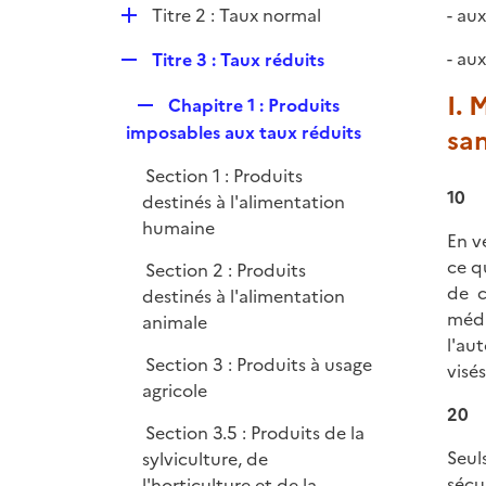
l
e
D
Titre 2 : Taux normal
- au
i
r
é
e
R
- au
Titre 3 : Taux réduits
p
r
e
l
I. 
R
Chapitre 1 : Produits
p
i
e
imposables aux taux réduits
sa
l
e
p
i
r
Section 1 : Produits
l
e
10
destinés à l'alimentation
i
r
humaine
e
En ve
r
ce q
Section 2 : Produits
de c
destinés à l'alimentation
médi
animale
l'au
Section 3 : Produits à usage
visés
agricole
20
Section 3.5 : Produits de la
Seul
sylviculture, de
sécu
l'horticulture et de la