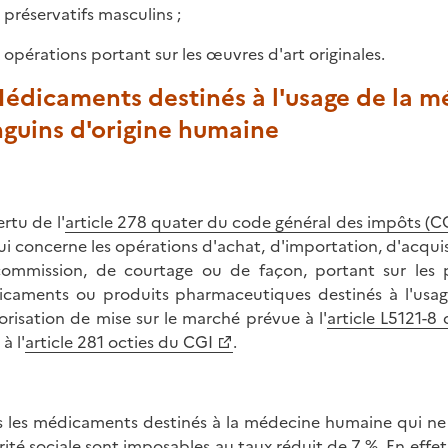
x préservatifs masculins ;
x opérations portant sur les œuvres d'art originales.
Médicaments destinés à l'usage de la 
nguins d'origine humaine
rtu de l'
article 278 quater du code général des impôts (C
ui concerne les opérations d'achat, d'importation, d'acquis
ommission, de courtage ou de façon, portant sur les pr
caments ou produits pharmaceutiques destinés à l'usag
torisation de mise sur le marché prévue à l'
article L5121-8
 à l'
article 281 octies du CGI
.
s les médicaments destinés à la médecine humaine qui ne 
rité sociale sont imposables au taux réduit de 7 %. En effet,