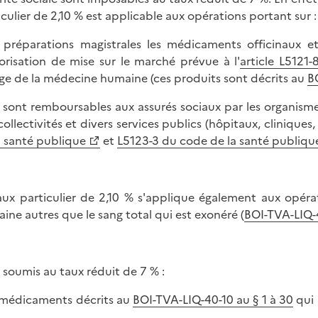
iculier de 2,10 % est applicable aux opérations portant sur :
s préparations magistrales les médicaments officinaux et
torisation de mise sur le marché prévue à l'
article L5121
age de la médecine humaine (ces produits sont décrits au
B
i sont remboursables aux assurés sociaux par les organismes
collectivités et divers services publics (hôpitaux, cliniques
a santé publique
et
L5123-3 du code de la santé publiqu
aux particulier de 2,10 % s'applique également aux opérat
ine autres que le sang total qui est exonéré (
BOI-TVA-LIQ-
 soumis au taux réduit de 7 % :
s médicaments décrits au
BOI-TVA-LIQ-40-10 au § 1 à 30
qui 