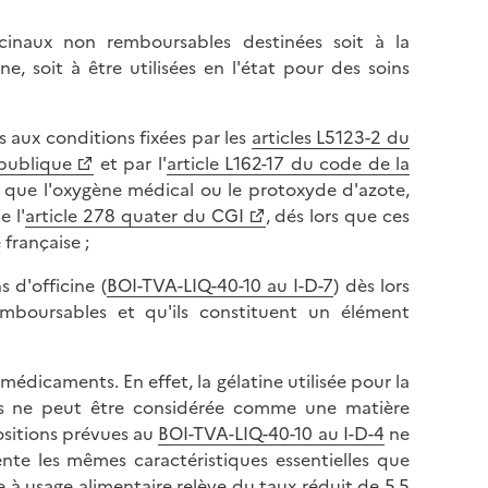
icinaux non remboursables destinées soit à la
 soit à être utilisées en l'état pour des soins
s aux conditions fixées par les
articles L5123-2 du
publique
et par l'
article L162-17 du code de la
s que l'oxygène médical ou le protoxyde d'azote,
e l'
article 278 quater du CGI
, dés lors que ces
française ;
 d'officine (
BOI-TVA-LIQ-40-10 au I-D-7
) dès lors
emboursables et qu'ils constituent un élément
 médicaments. En effet, la gélatine utilisée pour la
es ne peut être considérée comme une matière
ositions prévues au
BOI-TVA-LIQ-40-10 au I-D-4
ne
ente les mêmes caractéristiques essentielles que
ine à usage alimentaire relève du taux réduit de 5,5