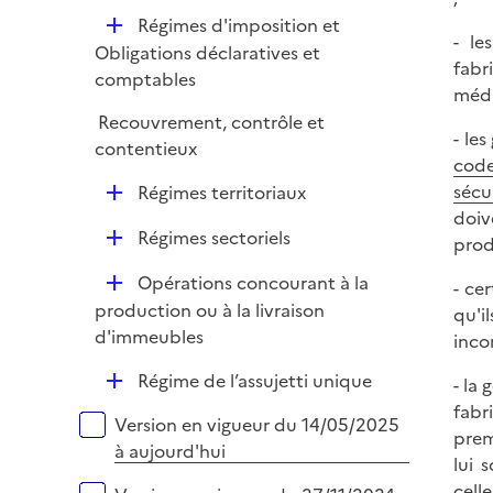
é
i
D
Régimes d'imposition et
p
e
- le
é
Obligations déclaratives et
l
r
fabr
p
comptables
i
médi
l
e
Recouvrement, contrôle et
i
r
- le
contentieux
e
code
r
D
sécu
Régimes territoriaux
é
doiv
D
Régimes sectoriels
p
prod
é
l
D
Opérations concourant à la
- ce
p
i
é
production ou à la livraison
qu'i
l
e
p
d'immeubles
inco
i
r
l
e
D
Régime de l’assujetti unique
- la
i
r
é
fabr
e
Versions sur la période
Version en vigueur du 14/05/2025
p
prem
r
à aujourd'hui
l
lui 
i
cell