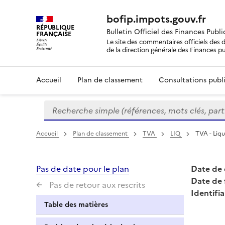
bofip.impots.gouv.fr
RÉPUBLIQUE
Bulletin Officiel des Finances Publ
FRANÇAISE
Le site des commentaires officiels des d
de la direction générale des Finances p
Accueil
Plan de classement
Consultations publi
Recherche simple (références, mots clés, partie 
Formulaire
de
recherche
Accueil
Plan de classement
TVA
LIQ
TVA - Liqu
Pas de date pour le plan
Date de 
Date de 
Pas de retour aux rescrits
Identifia
Table des matières