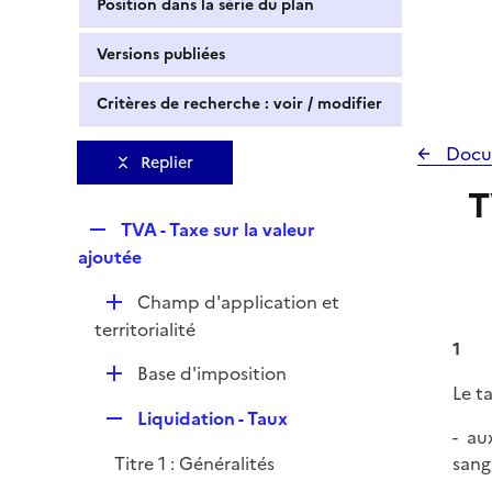
Position dans la série du plan
Versions publiées
Critères de recherche : voir / modifier
Docu
Replier
T
R
TVA - Taxe sur la valeur
e
ajoutée
p
D
Champ d'application et
l
é
territorialité
i
1
p
e
D
Base d'imposition
l
r
Le t
é
i
R
Liquidation - Taux
p
e
- au
e
l
r
Titre 1 : Généralités
sang
p
i