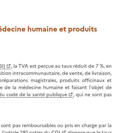
médecine humaine et produits
GI)
, la TVA est perçue au taux réduit de 7 %, en
ition intracommunautaire, de vente, de livraison,
éparations magistrales, produits officinaux et
e de la médecine humaine et faisant l'objet de
 du code de la santé publique
, qui ne sont pas
sont pas remboursables ou pris en charge par la
 l'
article 281 octies du CGI
dispose que le taux