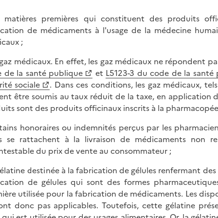
s matières premières qui constituent des produits off
ication de médicaments à l'usage de la médecine humaine,
caux ;
s gaz médicaux. En effet, les gaz médicaux ne répondent pa
 de la santé publique
et
L5123-3 du code de la santé 
rité sociale
. Dans ces conditions, les gaz médicaux, tel
ent être soumis au taux réduit de la taxe, en application d
uits sont des produits officinaux inscrits à la pharmacopée 
rtains honoraires ou indemnités perçus par les pharmaciens
ls se rattachent à la livraison de médicaments non r
ntestable du prix de vente au consommateur ;
 gélatine destinée à la fabrication de gélules renfermant des
ication de gélules qui sont des formes pharmaceutiqu
ière utilisée pour la fabrication de médicaments. Les disp
sont donc pas applicables. Toutefois, cette gélatine prés
e qui est utilisée pour des usages alimentaires. Or, la gélat