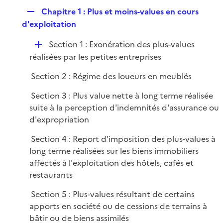
e
i
R
Chapitre 1 : Plus et moins-values en cours
p
e
e
d'exploitation
l
r
p
i
D
Section 1 : Exonération des plus-values
l
e
é
réalisées par les petites entreprises
i
r
p
e
Section 2 : Régime des loueurs en meublés
l
r
i
Section 3 : Plus value nette à long terme réalisée
e
suite à la perception d'indemnités d'assurance ou
r
d'expropriation
Section 4 : Report d'imposition des plus-values à
long terme réalisées sur les biens immobiliers
affectés à l'exploitation des hôtels, cafés et
restaurants
Section 5 : Plus-values résultant de certains
apports en société ou de cessions de terrains à
bâtir ou de biens assimilés