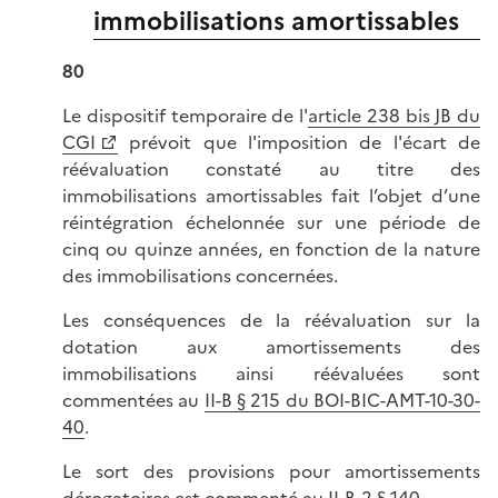
immobilisations amortissables
80
Le dispositif temporaire de l'
article 238 bis JB du
CGI
prévoit que l'imposition de l'écart de
réévaluation constaté au titre des
immobilisations amortissables
fait l’objet d’une
réintégration échelonnée sur une période de
cinq ou quinze années, en fonction de la nature
des immobilisations concernées
.
Les conséquences de la réévaluation sur la
dotation aux amortissements
des
immobilisations ainsi réévaluées
sont
commentées au
II-B § 215 du BOI-BIC-AMT-10-30-
40
.
Le sort des provisions pour amortissements
dérogatoires est commenté au
II-B-2 § 140
.