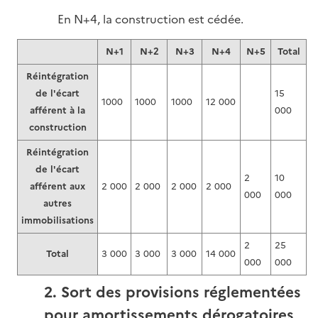
En N+4, la construction est cédée.
N+1
N+2
N+3
N+4
N+5
Total
Réintégration
de l'écart
15
1000
1000
1000
12 000
afférent à la
000
construction
Réintégration
de l'écart
2
10
afférent aux
2 000
2 000
2 000
2 000
000
000
autres
immobilisations
2
25
Total
3 000
3 000
3 000
14 000
000
000
2. Sort des provisions réglementées
pour amortissements dérogatoires