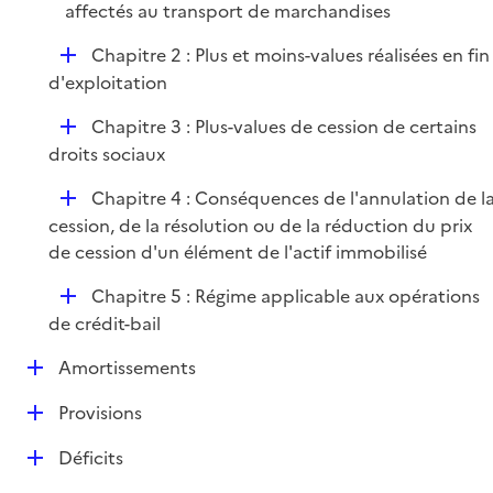
affectés au transport de marchandises
D
Chapitre 2 : Plus et moins-values réalisées en fin
é
d'exploitation
p
D
Chapitre 3 : Plus-values de cession de certains
l
é
droits sociaux
i
p
e
D
Chapitre 4 : Conséquences de l'annulation de l
l
r
é
cession, de la résolution ou de la réduction du prix
i
p
de cession d'un élément de l'actif immobilisé
e
l
r
D
Chapitre 5 : Régime applicable aux opérations
i
é
de crédit-bail
e
p
r
D
Amortissements
l
é
i
D
Provisions
p
e
é
l
r
D
Déficits
p
i
é
l