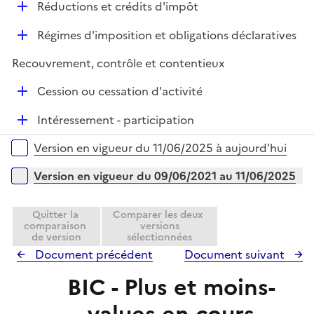
e
D
Réductions et crédits d'impôt
p
i
r
é
l
e
D
Régimes d'imposition et obligations déclaratives
p
i
r
é
l
e
Recouvrement, contrôle et contentieux
p
i
r
l
e
D
Cession ou cessation d'activité
i
r
é
e
D
Intéressement - participation
p
r
é
l
Versions sur la période
Version en vigueur du 11/06/2025 à aujourd'hui
p
i
l
e
Version en vigueur du 09/06/2021 au 11/06/2025
i
r
e
Quitter la
Comparer les deux
r
comparaison
versions
de version
sélectionnées
Document précédent
Document suivant
BIC - Plus et moins-