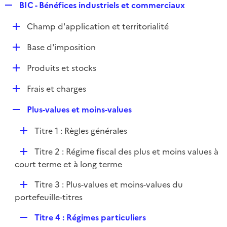
R
BIC - Bénéfices industriels et commerciaux
e
D
Champ d'application et territorialité
p
é
l
D
Base d'imposition
p
i
é
l
e
D
Produits et stocks
p
i
r
é
l
e
D
Frais et charges
p
i
r
é
l
e
R
Plus-values et moins-values
p
i
r
e
l
e
D
Titre 1 : Règles générales
p
i
r
é
l
e
D
Titre 2 : Régime fiscal des plus et moins values à
p
i
r
é
court terme et à long terme
l
e
p
i
r
D
Titre 3 : Plus-values et moins-values du
l
e
é
portefeuille-titres
i
r
p
e
R
Titre 4 : Régimes particuliers
l
r