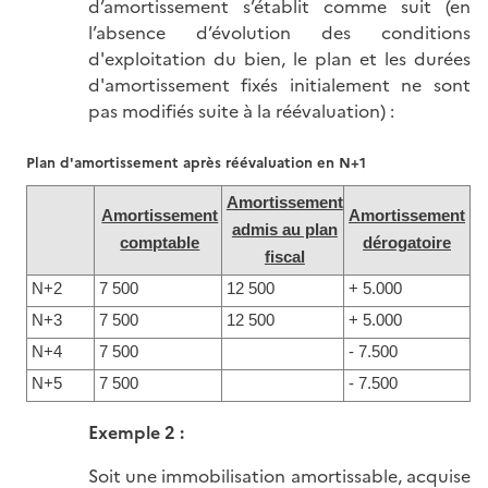
d’amortissement s’établit comme suit (en
l’absence d’évolution des conditions
d'exploitation du bien, le plan et les durées
d'amortissement fixés initialement ne sont
pas modifiés suite à la réévaluation) :
Plan d'amortissement après réévaluation en N+1
Amortissement
Amortissement
Amortissement
admis au plan
comptable
dérogatoire
fiscal
N+2
7 500
12 500
+ 5.000
N+3
7 500
12 500
+ 5.000
N+4
7 500
- 7.500
N+5
7 500
- 7.500
Exemple 2 :
Soit une immobilisation amortissable, acquise