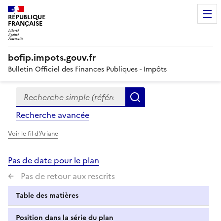
RÉPUBLIQUE
FRANÇAISE
bofip.impots.gouv.fr
Bulletin Officiel des Finances Publiques - Impôts
Recherche simple (références, mots clés, partie du titre
Formulaire
Rechercher
de
Recherche avancée
recherche
Voir le fil d'Ariane
Pas de date pour le plan
Pas de retour aux rescrits
Table des matières
Position dans la série du plan