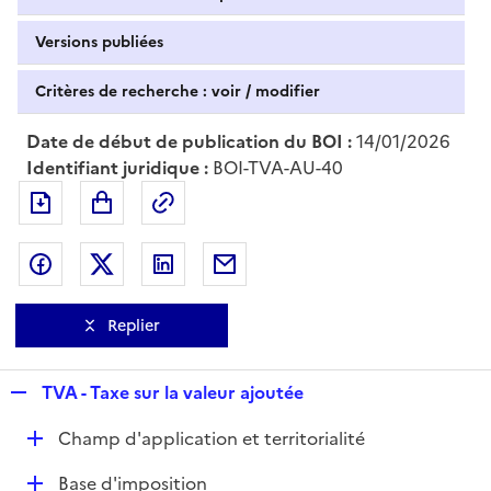
Versions publiées
Critères de recherche : voir / modifier
Date de début de publication du BOI :
14/01/2026
Identifiant juridique :
BOI-TVA-AU-40
Exporter le document au format pdf
Permalien : adresse web de ce doc
Partager sur Facebook
Partager sur Twitter
Partager sur LinkedIn
Partager par messagerie
Replier
R
TVA - Taxe sur la valeur ajoutée
e
D
Champ d'application et territorialité
p
é
l
D
Base d'imposition
p