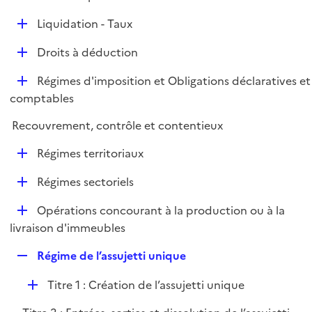
i
é
l
e
D
Liquidation - Taux
p
i
r
é
l
e
D
Droits à déduction
p
i
r
é
l
e
D
Régimes d'imposition et Obligations déclaratives et
p
i
r
é
comptables
l
e
p
i
r
Recouvrement, contrôle et contentieux
l
e
i
r
D
Régimes territoriaux
e
é
r
D
Régimes sectoriels
p
é
l
D
Opérations concourant à la production ou à la
p
i
é
livraison d'immeubles
l
e
p
i
r
R
Régime de l’assujetti unique
l
e
e
i
r
D
Titre 1 : Création de l’assujetti unique
p
e
é
l
r