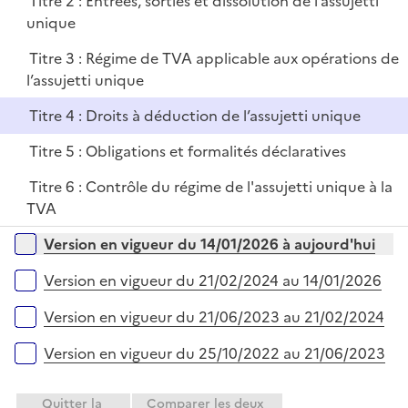
Titre 2 : Entrées, sorties et dissolution de l’assujetti
p
i
unique
l
e
i
r
Titre 3 : Régime de TVA applicable aux opérations de
e
l’assujetti unique
r
Titre 4 : Droits à déduction de l’assujetti unique
Titre 5 : Obligations et formalités déclaratives
Titre 6 : Contrôle du régime de l'assujetti unique à la
TVA
Versions sur la période
Version en vigueur du 14/01/2026 à aujourd'hui
Version en vigueur du 21/02/2024 au 14/01/2026
Version en vigueur du 21/06/2023 au 21/02/2024
Version en vigueur du 25/10/2022 au 21/06/2023
Quitter la
Comparer les deux