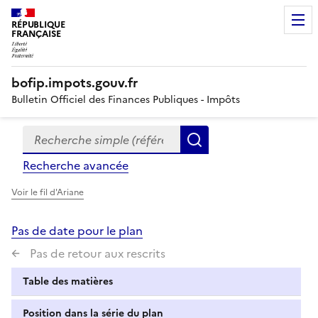
RÉPUBLIQUE
FRANÇAISE
bofip.impots.gouv.fr
Bulletin Officiel des Finances Publiques - Impôts
Recherche simple (références, mots clés, partie du titre
Formulaire
Rechercher
de
Recherche avancée
recherche
Voir le fil d'Ariane
Pas de date pour le plan
Pas de retour aux rescrits
Table des matières
Position dans la série du plan