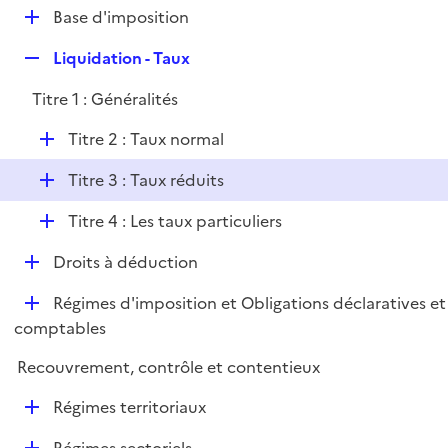
l
D
Base d'imposition
p
i
é
l
e
R
Liquidation - Taux
p
i
r
e
l
e
Titre 1 : Généralités
p
i
r
l
e
D
Titre 2 : Taux normal
i
r
é
e
D
Titre 3 : Taux réduits
p
r
é
l
D
Titre 4 : Les taux particuliers
p
i
é
l
e
D
Droits à déduction
p
i
r
é
l
e
D
Régimes d'imposition et Obligations déclaratives et
p
i
r
é
comptables
l
e
p
i
r
Recouvrement, contrôle et contentieux
l
e
i
r
D
Régimes territoriaux
e
é
r
D