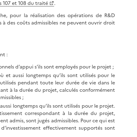
l
 107 et 108 du traité
.
p
a
a
che, pour la réalisation des opérations de R&D
p
g
 à des coûts admissibles ne peuvent ouvrir droit
a
e
g
e
nt :
onnels d’appui s’ils sont employés pour le projet ;
 et aussi longtemps qu’ils sont utilisés pour le
utilisés pendant toute leur durée de vie dans le
dant à la durée du projet, calculés conformément
issibles ;
ussi longtemps qu’ils sont utilisés pour le projet.
rtissement correspondant à la durée du projet,
t admis, sont jugés admissibles. Pour ce qui est
s d’investissement effectivement supportés sont