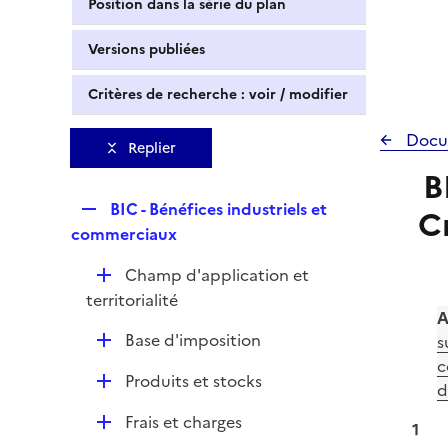
Position dans la série du plan
Versions publiées
Critères de recherche : voir / modifier
Docu
Replier
B
R
BIC - Bénéfices industriels et
C
e
commerciaux
p
D
Champ d'application et
l
é
territorialité
i
A
p
e
D
Base d'imposition
s
l
r
é
c
i
D
Produits et stocks
p
d
e
é
l
r
D
Frais et charges
p
1
i
é