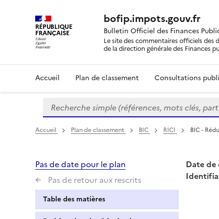
bofip.impots.gouv.fr
RÉPUBLIQUE
Bulletin Officiel des Finances Publ
FRANÇAISE
Le site des commentaires officiels des d
de la direction générale des Finances p
Accueil
Plan de classement
Consultations publi
Recherche simple (références, mots clés, partie 
Formulaire
de
recherche
Accueil
Plan de classement
BIC
RICI
BIC - Rédu
Pas de date pour le plan
Date de 
Identifia
Pas de retour aux rescrits
Table des matières