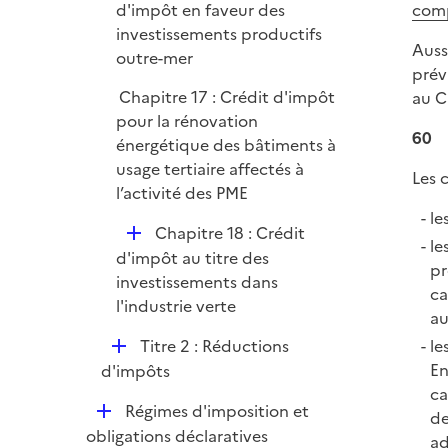
é
comp
d'impôt en faveur des
e
p
investissements productifs
r
Auss
l
outre-mer
prév
i
Chapitre 17 : Crédit d'impôt
au C
e
pour la rénovation
r
60
énergétique des bâtiments à
usage tertiaire affectés à
Les 
l’activité des PME
le
D
Chapitre 18 : Crédit
le
é
d'impôt au titre des
pr
p
investissements dans
ca
l
l'industrie verte
au
i
D
le
Titre 2 : Réductions
e
é
En
d'impôts
r
p
ca
D
Régimes d'imposition et
l
de
é
obligations déclaratives
i
ad