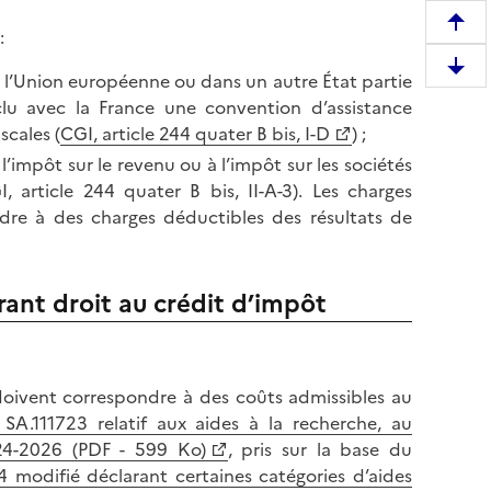
R
:
e
D
e l’Union européenne ou dans un autre État partie
m
e
lu avec la France une convention d’assistance
o
s
scales (
CGI, article 244 quater B bis, I-D
) ;
n
c
’impôt sur le revenu ou à l’impôt sur les sociétés
t
e
 article 244 quater B bis, II-A-3). Les charges
e
n
dre à des charges déductibles des résultats de
r
d
e
r
n
e
h
ant droit au crédit d’impôt
e
a
n
u
b
t
a
doivent correspondre à des coûts admissibles au
d
s
SA.111723 relatif aux aides à la recherche, au
e
d
24-2026 (PDF - 599 Ko)
, pris sur la base du
l
e
 modifié déclarant certaines catégories d’aides
a