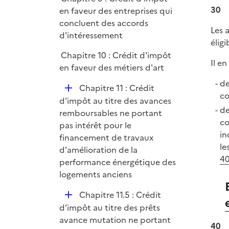
e
30
en faveur des entreprises qui
r
concluent des accords
Les 
d'intéressement
éligi
Chapitre 10 : Crédit d'impôt
Il e
en faveur des métiers d'art
de
D
Chapitre 11 : Crédit
co
é
d'impôt au titre des avances
de
p
remboursables ne portant
co
l
pas intérêt pour le
in
i
financement de travaux
le
e
d'amélioration de la
40
r
performance énergétique des
logements anciens
D
Chapitre 11.5 : Crédit
é
d’impôt au titre des prêts
p
avance mutation ne portant
40