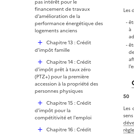
l
pas intérêt pour le
i
financement de travaux
Les 
e
d’amélioration de la
êt
r
performance énergétique des
à 
logements anciens
ad
D
Chapitre 13 : Crédit
êt
é
d'impôt famille
de
p
af
D
Chapitre 14 : Crédit
l
l’
é
d'impôt prêt à taux zéro
i
p
(PTZ+) pour la première
e
l
accession à la propriété des
r
i
personnes physiques
50
e
D
Chapitre 15 : Crédit
r
Les 
é
d'impôt pour la
sens
p
compétitivité et l'emploi
déve
l
D
Chapitre 16 : Crédit
règl
i