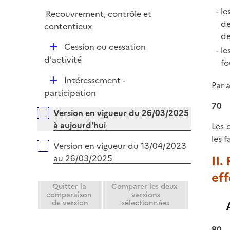
p
e
le
Recouvrement, contrôle et
l
r
de
contentieux
i
de
e
D
Cession ou cessation
le
r
é
d'activité
fo
p
D
Intéressement -
l
Par 
é
participation
i
p
70
e
Versions sur la période
Version en vigueur du 26/03/2025
l
r
à aujourd'hui
Les 
i
les 
e
Version en vigueur du 13/04/2023
r
II.
au 26/03/2025
eff
Quitter la
Comparer les deux
comparaison
versions
de version
sélectionnées
80