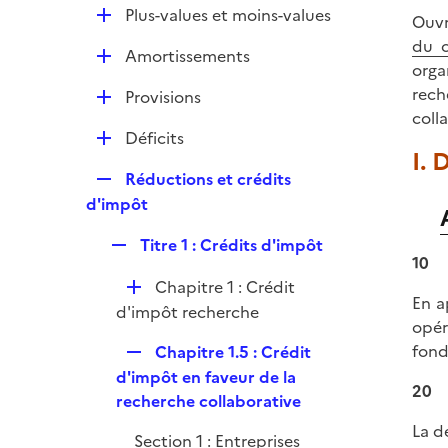
l
e
D
Plus-values et moins-values
p
Ouvr
i
r
é
l
du c
e
D
Amortissements
p
i
orga
r
é
l
e
rech
D
Provisions
p
i
r
coll
é
l
e
D
Déficits
p
i
I. 
r
é
l
e
R
Réductions et crédits
p
i
r
e
d'impôt
l
e
p
i
r
R
Titre 1 : Crédits d'impôt
l
e
10
e
i
r
D
Chapitre 1 : Crédit
p
e
En a
é
d'impôt recherche
l
r
opér
p
i
R
fond
Chapitre 1.5 : Crédit
l
e
e
d'impôt en faveur de la
i
r
20
p
recherche collaborative
e
l
r
La d
Section 1 : Entreprises
i