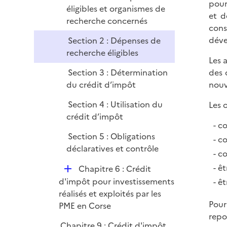
pour
éligibles et organismes de
e
et d
recherche concernés
r
cons
déve
Section 2 : Dépenses de
recherche éligibles
Les 
Section 3 : Détermination
des 
du crédit d’impôt
nouv
Section 4 : Utilisation du
Les 
crédit d’impôt
co
Section 5 : Obligations
co
déclaratives et contrôle
co
êt
D
Chapitre 6 : Crédit
é
d'impôt pour investissements
êt
p
réalisés et exploités par les
Pour
l
PME en Corse
repo
i
Chapitre 9 : Crédit d'impôt