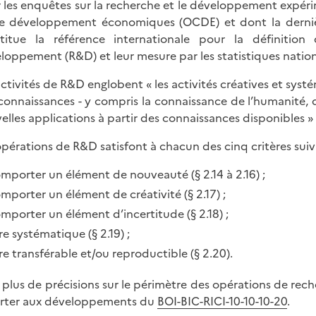
 les enquêtes sur la recherche et le développement expéri
e développement économiques (OCDE) et dont la dernièr
titue la référence internationale pour la définitio
loppement (R&D) et leur mesure par les statistiques nation
activités de R&D englobent « les activités créatives et sys
connaissances - y compris la connaissance de l’humanité, de
elles applications à partir des connaissances disponibles » (
opérations de R&D satisfont à chacun des cinq critères suivan
mporter un élément de nouveauté (§ 2.14 à 2.16) ;
mporter un élément de créativité (§ 2.17) ;
mporter un élément d’incertitude (§ 2.18) ;
re systématique (§ 2.19) ;
re transférable et/ou reproductible (§ 2.20).
 plus de précisions sur le périmètre des opérations de rech
rter aux développements du
BOI-BIC-RICI-10-10-10-20
.