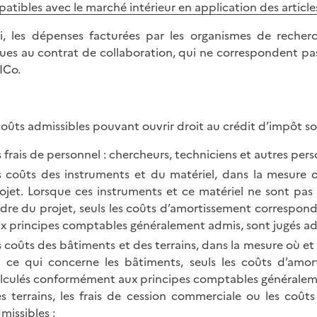
atibles avec le marché intérieur en application des articles
i, les dépenses facturées par les organismes de recher
ues au contrat de collaboration, qui ne correspondent pas
ICo.
coûts admissibles pouvant ouvrir droit au crédit d’impôt so
s frais de personnel : chercheurs, techniciens et autres pers
s coûts des instruments et du matériel, dans la mesure où
ojet. Lorsque ces instruments et ce matériel ne sont pas 
dre du projet, seuls les coûts d’amortissement correspon
x principes comptables généralement admis, sont jugés adm
s coûts des bâtiments et des terrains, dans la mesure où et a
 ce qui concerne les bâtiments, seuls les coûts d’amo
lculés conformément aux principes comptables généralemen
s terrains, les frais de cession commerciale ou les coût
missibles ;