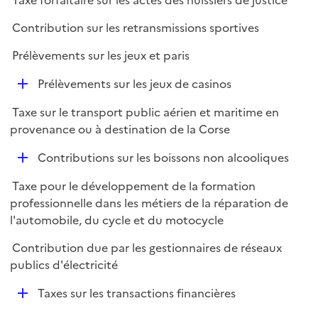
Taxe forfaitaire sur les actes des huissiers de justice
Contribution sur les retransmissions sportives
Prélèvements sur les jeux et paris
D
Prélèvements sur les jeux de casinos
é
Taxe sur le transport public aérien et maritime en
p
provenance ou à destination de la Corse
l
i
D
Contributions sur les boissons non alcooliques
e
é
r
Taxe pour le développement de la formation
p
professionnelle dans les métiers de la réparation de
l
l'automobile, du cycle et du motocycle
i
e
Contribution due par les gestionnaires de réseaux
r
publics d'électricité
D
Taxes sur les transactions financières
é