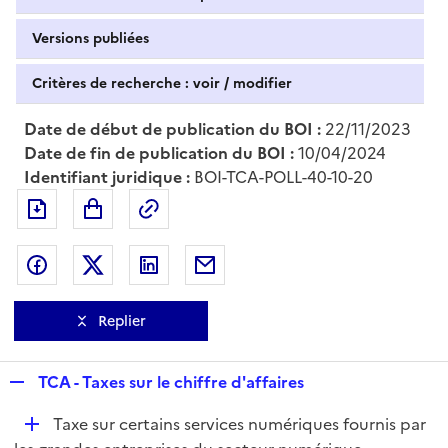
Versions publiées
Critères de recherche : voir / modifier
Date de début de publication du BOI :
22/11/2023
Date de fin de publication du BOI :
10/04/2024
Identifiant juridique :
BOI-TCA-POLL-40-10-20
Exporter le document au format pdf
Permalien : adresse web de ce doc
Partager sur Facebook
Partager sur Twitter
Partager sur LinkedIn
Partager par messagerie
Replier
R
TCA - Taxes sur le chiffre d'affaires
e
D
Taxe sur certains services numériques fournis par
p
é