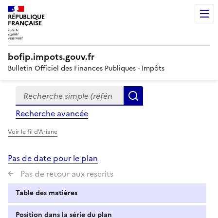
RÉPUBLIQUE
FRANÇAISE
bofip.impots.gouv.fr
Bulletin Officiel des Finances Publiques - Impôts
Recherche simple (références, mots clés, partie du titre
Formulaire
Rechercher
de
Recherche avancée
recherche
Voir le fil d'Ariane
Pas de date pour le plan
Pas de retour aux rescrits
Table des matières
Position dans la série du plan