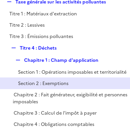
R
Taxe générale sur les activités polluantes
p
e
l
Titre 1 : Matériaux d'extraction
p
i
l
e
Titre 2 : Lessives
i
r
Titre 3 : Émissions polluantes
e
r
R
Titre 4 : Déchets
e
R
Chapitre 1 : Champ d'application
p
e
l
Section 1 : Opérations imposables et territorialité
p
i
l
e
Section 2 : Exemptions
i
r
Chapitre 2 : Fait générateur, exigibilité et personnes
e
imposables
r
Chapitre 3 : Calcul de l'impôt à payer
Chapitre 4 : Obligations comptables