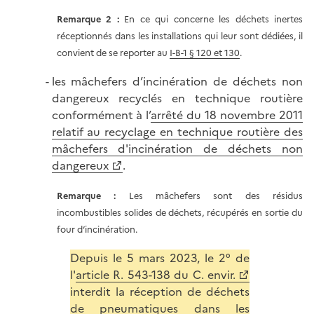
Remarque 2 :
En ce qui concerne les déchets inertes
réceptionnés dans les installations qui leur sont dédiées, il
convient de se reporter au
I-B-1 § 120 et 130
.
les mâchefers d’incinération de déchets non
dangereux recyclés en technique routière
conformément à l’
arrêté du 18 novembre 2011
relatif au recyclage en technique routière des
mâchefers d'incinération de déchets non
dangereux
.
Remarque :
Les mâchefers sont des résidus
incombustibles solides de déchets, récupérés en sortie du
four d’incinération.
Depuis le 5 mars 2023, le 2° de
l'
article R. 543-138 du C. envir.
interdit la réception de déchets
de pneumatiques dans les