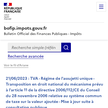
RÉPUBLIQUE
FRANÇAISE
bofip.impots.gouv.fr
Bulletin Officiel des Finances Publiques - Impôts
Recherche simple (références, mots clés, partie du titre
Formulaire
Rechercher
de
Recherche avancée
recherche
Voir le fil d'Ariane
21/06/2023 : TVA - Régime de l'assujetti unique -
Transposition en droit national du mécanisme prévu
à l'article 11 de la directive 2006/112/CE du Conseil
du 28 novembre 2006 relative au système commun
de taxe sur la valeur ajoutée - Mise à jour suite à
consultation publique