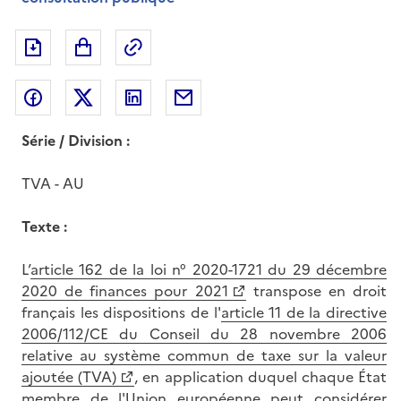
Exporter le document au format pdf
Permalien : adresse web de ce doc
Partager sur Facebook
Partager sur Twitter
Partager sur LinkedIn
Partager par messagerie
Série / Division :
TVA - AU
Texte :
L’
article 162 de la loi n° 2020-1721 du 29 décembre
2020 de finances pour 2021
transpose en droit
français les dispositions de l'
article 11 de la directive
2006/112/CE du Conseil du 28 novembre 2006
relative au système commun de taxe sur la valeur
ajoutée (TVA)
, en application duquel chaque État
membre de l'Union européenne peut considérer