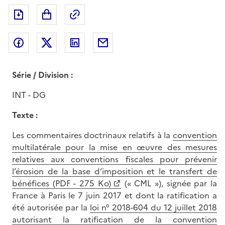
Exporter le document au format pdf
Permalien : adresse web de ce doc
Partager sur Facebook
Partager sur Twitter
Partager sur LinkedIn
Partager par messagerie
Série / Division :
INT - DG
Texte :
Les commentaires doctrinaux relatifs à la
convention
multilatérale pour la mise en œuvre des mesures
relatives aux conventions fiscales pour prévenir
l’érosion de la base d’imposition et le transfert de
bénéfices (PDF - 275 Ko)
(« CML »), signée par la
France à Paris le 7 juin 2017 et dont la ratification a
été autorisée par la
loi n° 2018-604 du 12 juillet 2018
autorisant la ratification de la convention