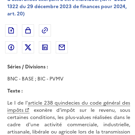
1322 du 29 décembre 2023 de finances pour 2024,
art. 20)
Exporter le document au format pdf
Permalien : adresse web de ce doc
Partager sur Facebook
Partager sur Twitter
Partager sur LinkedIn
Partager par messagerie
Séries / Divisions :
BNC - BASE ; BIC - PVMV
Texte :
Le I de l'
article 238 quindecies du code général des
impôts
exonère d'impôt sur le revenu, sous
certaines conditions, les plus-values réalisées dans le
cadre d'une activité commerciale, industrielle,
artisanale, libérale ou agricole lors de la transmission