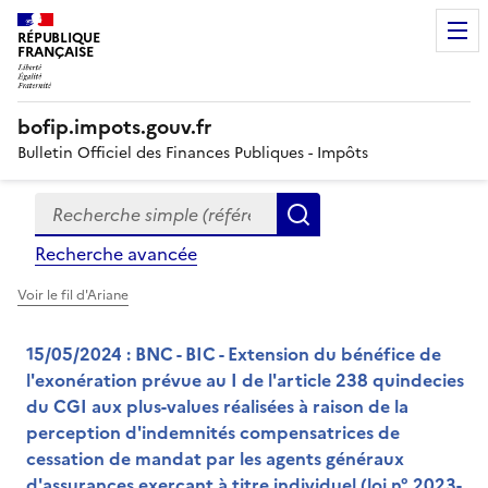
RÉPUBLIQUE
FRANÇAISE
bofip.impots.gouv.fr
Bulletin Officiel des Finances Publiques - Impôts
Recherche simple (références, mots clés, partie du titre
Formulaire
Rechercher
de
Recherche avancée
recherche
Voir le fil d'Ariane
15/05/2024 : BNC - BIC - Extension du bénéfice de
l'exonération prévue au I de l'article 238 quindecies
du CGI aux plus-values réalisées à raison de la
perception d'indemnités compensatrices de
cessation de mandat par les agents généraux
d'assurances exerçant à titre individuel (loi n° 2023-