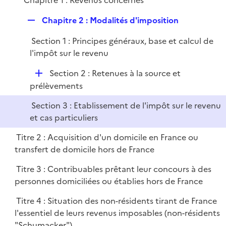
Chapitre 1 : Revenus concernés
l
e
i
r
R
Chapitre 2 : Modalités d'imposition
e
e
r
Section 1 : Principes généraux, base et calcul de
p
l'impôt sur le revenu
l
i
D
Section 2 : Retenues à la source et
e
é
prélèvements
r
p
Section 3 : Etablissement de l'impôt sur le revenu
l
et cas particuliers
i
e
Titre 2 : Acquisition d'un domicile en France ou
r
transfert de domicile hors de France
Titre 3 : Contribuables prêtant leur concours à des
personnes domiciliées ou établies hors de France
Titre 4 : Situation des non-résidents tirant de France
l'essentiel de leurs revenus imposables (non-résidents
"Schumacker")