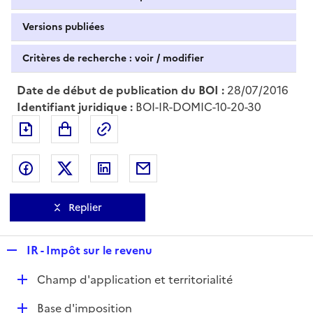
Versions publiées
Critères de recherche : voir / modifier
Date de début de publication du BOI :
28/07/2016
Identifiant juridique :
BOI-IR-DOMIC-10-20-30
Exporter le document au format pdf
Permalien : adresse web de ce doc
Partager sur Facebook
Partager sur Twitter
Partager sur LinkedIn
Partager par messagerie
Replier
R
IR - Impôt sur le revenu
e
D
Champ d'application et territorialité
p
é
l
D
Base d'imposition
p