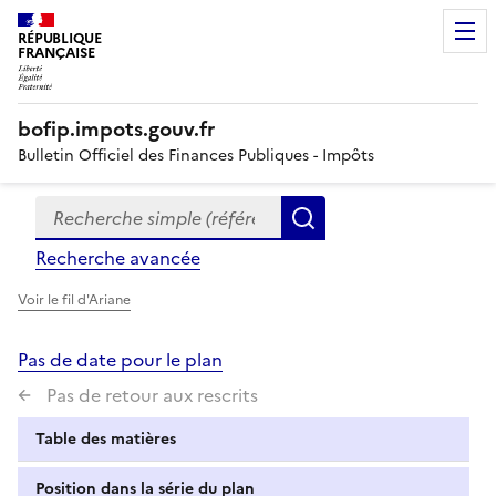
RÉPUBLIQUE
FRANÇAISE
bofip.impots.gouv.fr
Bulletin Officiel des Finances Publiques - Impôts
Recherche simple (références, mots clés, partie du titre
Formulaire
Rechercher
de
Recherche avancée
recherche
Voir le fil d'Ariane
Pas de date pour le plan
Pas de retour aux rescrits
Table des matières
Position dans la série du plan