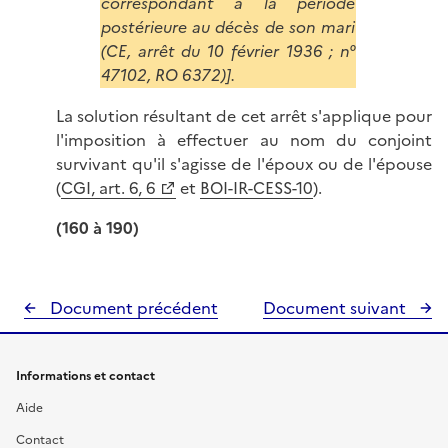
correspondant à la période
postérieure au décès de son mari
(CE, arrêt du 10 février 1936 ; n°
47102, RO 6372)].
La solution résultant de cet arrêt s'applique pour
l'imposition à effectuer au nom du conjoint
survivant qu'il s'agisse de l'époux ou de l'épouse
(
CGI, art. 6, 6
et
BOI-IR-CESS-10
).
(160 à 190)
Document précédent
Document suivant
Informations et contact
Aide
Contact