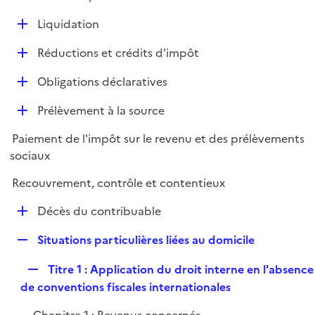
i
é
l
e
D
Liquidation
p
i
r
é
l
e
D
Réductions et crédits d'impôt
p
i
r
é
l
e
D
Obligations déclaratives
p
i
r
é
l
e
D
Prélèvement à la source
p
i
r
é
l
e
Paiement de l'impôt sur le revenu et des prélèvements
p
i
r
sociaux
l
e
i
r
Recouvrement, contrôle et contentieux
e
D
r
Décès du contribuable
é
R
Situations particulières liées au domicile
p
e
l
R
Titre 1 : Application du droit interne en l'absence
p
i
e
de conventions fiscales internationales
l
e
p
i
r