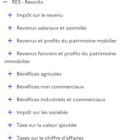
R
RES - Rescrits
e
D
Impôt sur le revenu
p
é
l
D
Revenus salariaux et assimilés
p
i
é
l
e
D
Revenus et profits du patrimoine mobilier
p
i
r
é
l
e
D
Revenus fonciers et profits du patrimoine
p
i
r
é
immobilier
l
e
p
i
r
D
Bénéfices agricoles
l
e
é
i
r
D
Bénéfices non commerciaux
p
e
é
l
r
D
Bénéfices industriels et commerciaux
p
i
é
l
e
D
Impôt sur les sociétés
p
i
r
é
l
e
D
Taxe sur la valeur ajoutée
p
i
r
é
l
e
D
Taxes sur le chiffre d’affaires
p