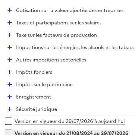
i
r
é
l
e
D
Cotisation sur la valeur ajoutée des entreprises
p
i
r
é
l
e
D
Taxes et participations sur les salaires
p
i
r
é
l
e
D
Taxe sur les facteurs de production
p
i
r
é
l
e
D
Impositions sur les énergies, les alcools et les tabacs
p
i
r
é
l
e
D
Autres impositions sectorielles
p
i
r
é
l
e
D
Impôts fonciers
p
i
r
é
l
e
D
Impôts sur le patrimoine
p
i
r
é
l
e
D
Enregistrement
p
i
r
é
l
e
D
Sécurité juridique
p
i
r
é
l
e
Versions sur la période
Version en vigueur du 29/07/2026 à aujourd'hui
p
i
r
l
e
Version en vigueur du 21/08/2024 au 29/07/2026