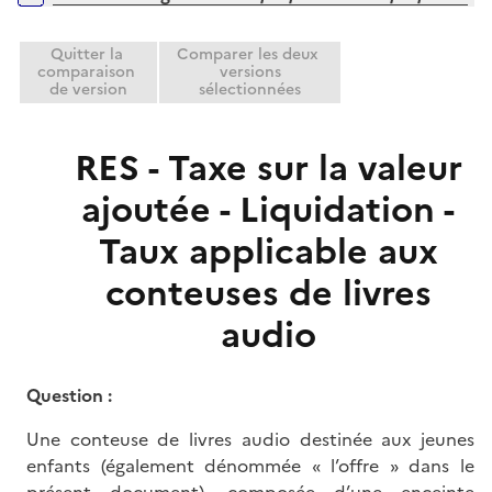
i
r
e
Quitter la
Comparer les deux
r
comparaison
versions
de version
sélectionnées
RES - Taxe sur la valeur
ajoutée - Liquidation -
Taux applicable aux
conteuses de livres
audio
Question
:
Une conteuse de livres audio destinée aux jeunes
enfants (également dénommée « l’offre » dans le