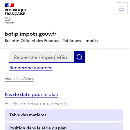
RÉPUBLIQUE
FRANÇAISE
bofip.impots.gouv.fr
Bulletin Officiel des Finances Publiques - Impôts
Recherche simple (références, mots clés, partie du titre
Formulaire
Rechercher
de
Recherche avancée
recherche
Voir le fil d'Ariane
Pas de date pour le plan
Pas de retour aux rescrits
Table des matières
Position dans la série du plan