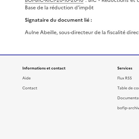
BOI-BIC-RICI-20-10-20-10
: BIC - Réductions et 
Base de la réduction d'impôt
Signataire du document lié :
Aulne Abeille, sous-directeur de la fiscalité dire
Informations et contact
Services
Aide
Flux RSS
Contact
Table de c
Documenta
bofip-archiv