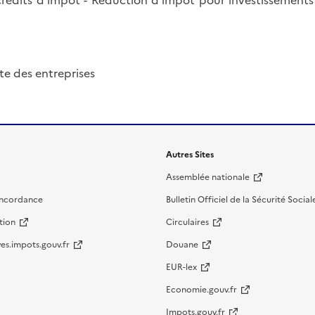
crédits d'impôt - Réduction d'impôt pour investissements r
cte des entreprises
Autres Sites
Assemblée nationale
oncordance
Bulletin Officiel de la Sécurité Social
tion
Circulaires
es.impots.gouv.fr
Douane
EUR-lex
Economie.gouv.fr
Impots.gouv.fr