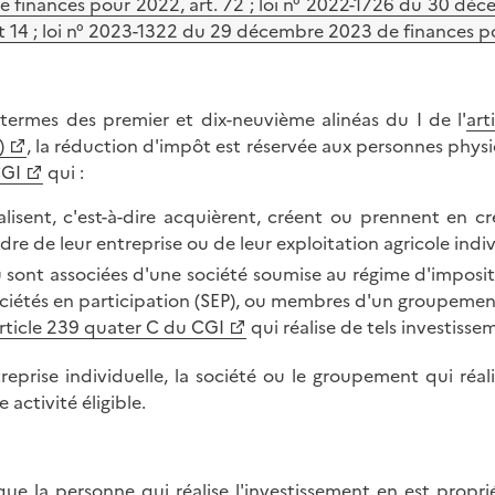
e finances pour 2022, art. 72 ; loi n° 2022-1726 du 30 dé
t 14 ; loi n° 2023-1322 du 29 décembre 2023 de finances pou
termes des premier et dix-neuvième alinéas du I de l'
art
)
, la réduction d'impôt est réservée aux personnes physi
CGI
qui :
alisent, c'est-à-dire acquièrent, créent ou prennent en cr
dre de leur entreprise ou de leur exploitation agricole indiv
 sont associées d'une société soumise au régime d'impositi
ciétés en participation (SEP), ou membres d'un groupemen
rticle 239 quater C du CGI
qui réalise de tels investisse
treprise individuelle, la société ou le groupement qui réali
 activité éligible.
que la personne qui réalise l'investissement en est proprié