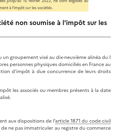
ées jusqu’au 15 février 2022, ne sont éligibles au
ment à l'impôt sur les sociétés.
iété non soumise à l'impôt sur les
ou un groupement visé au dix-neuvième alinéa du I
mbres personnes physiques domiciliés en France au
tion d'impôt à due concurrence de leurs droits
impôt les associés ou membres présents à la date
alisé.
nt aux dispositions de l’
article 1871 du code civil
us de ne pas immatriculer au registre du commerce