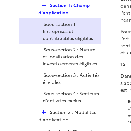
R
Section 1 : Champ
dans
e
e
d'application
l'en
r
p
néan
Sous-section 1 :
l
Entreprises et
Pour
i
contribuables éligibles
l'ar
e
sont
r
Sous-section 2 : Nature
et s
et localisation des
investissements éligibles
15
Sous-section 3 : Activités
Dans
éligibles
s'ap
est i
Sous-section 4 : Secteurs
d'activités exclus
R
d
D
Section 2 : Modalités
m
é
d'application
e
1
p