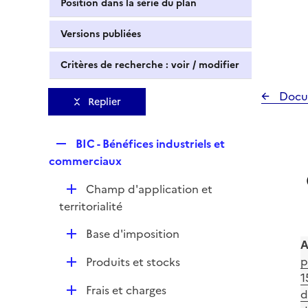
Position dans la série du plan
Versions publiées
Critères de recherche : voir / modifier
Docu
Replier
R
BIC - Bénéfices industriels et
e
commerciaux
p
D
Champ d'application et
l
é
territorialité
i
p
e
D
Base d'imposition
l
r
A
é
i
D
p
Produits et stocks
p
e
é
1
l
r
D
Frais et charges
p
d
i
é