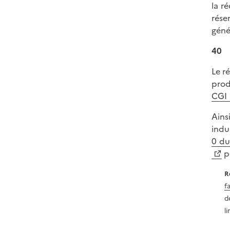
la r
rése
géné
40
Le r
prod
CGI
Ains
indu
0 du
pe
R
f
d
l