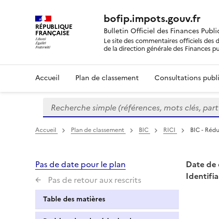
bofip.impots.gouv.fr
RÉPUBLIQUE
Bulletin Officiel des Finances Publ
FRANÇAISE
Le site des commentaires officiels des d
de la direction générale des Finances p
Accueil
Plan de classement
Consultations publi
Recherche simple (références, mots clés, partie 
Formulaire
de
recherche
Accueil
Plan de classement
BIC
RICI
BIC - Rédu
Pas de date pour le plan
Date de 
Identifia
Pas de retour aux rescrits
Table des matières