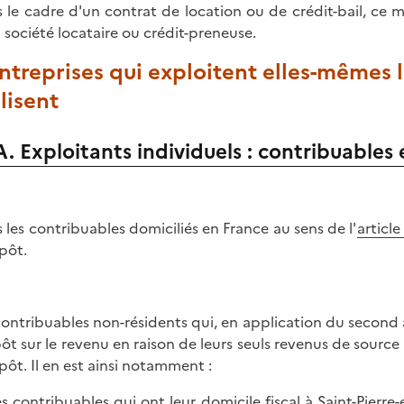
 le cadre d'un contrat de location ou de crédit-bail, ce m
a société locataire ou crédit-preneuse.
Entreprises qui exploitent elles-mêmes 
lisent
A. Exploitants individuels : contribuables 
s les contribuables domiciliés en France au sens de l'
articl
pôt.
contribuables non-résidents qui, en application du second a
pôt sur le revenu en raison de leurs seuls revenus de source
pôt. Il en est ainsi notamment :
s contribuables qui ont leur domicile fiscal à Saint-Pierr