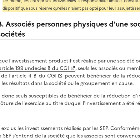
De même, les entreprises individuelles à responsabilité limitée, constitu
dispositif que sous réserve qu'elles n'aient pas opté pour leur assujettisse
B. Associés personnes physiques d'une soc
sociétés
que l'investissement productif est réalisé par une société 
article 199 undecies B du CGI
, seuls les associés ou me
 de l'
article 4 B du CGI
peuvent bénéficier de la réduc
 les résultats dans la société ou le groupement en cause.
 donc seuls susceptibles de bénéficier de la réduction d'
lôture de l'exercice au titre duquel l'investissement a été ré
 exclus les investissements réalisés par les SEP. Conforméme
la SEP s’entend de la société que les associés sont conven