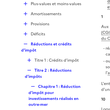
l
d
e
D
Plus-values et moins-values
p
i
e
r
é
l
e
D
Amortissements
p
1
i
r
é
l
e
D
Provisions
p
Aux 
i
r
é
l
(CGI
e
D
Déficits
p
i
du 
r
é
l
e
R
Réductions et crédits
p
i
ré
r
e
d'impôt
l
e
ca
p
i
r
D
Titre 1 : Crédits d'impôt
ou
l
e
é
so
i
r
R
Titre 2 : Réductions
p
l'
a
e
e
d'impôts
l
r
p
i
L'en
R
Chapitre 1 : Réduction
l
e
d'une
e
d'impôt pour
i
r
p
investissements réalisés en
10
e
l
outre-mer
r
Lors
i