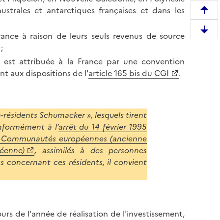
australes et antarctiques françaises et dans les
R
e
D
rance à raison de leurs seuls revenus de source
m
e
;
o
s
n est attribuée à la France par une convention
n
c
t aux dispositions de l'
article 165 bis du CGI
.
t
e
e
n
r
d
e
n-résidents Schumacker », lesquels tirent
r
n
onformément à l’
arrêt du 14 février 1995
e
h
des Communautés européennes (ancienne
e
a
éenne)
, assimilés à des personnes
n
u
s concernant ces résidents, il convient
b
t
a
d
s
e
d
l
e
s de l'année de réalisation de l'investissement,
a