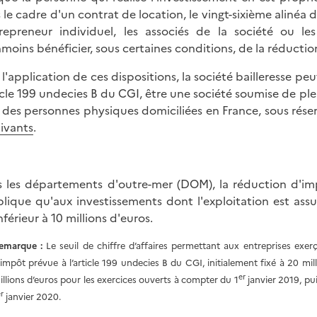
 le cadre d'un contrat de location, le vingt-sixième alinéa 
trepreneur individuel, les associés de la société o
moins bénéficier, sous certaines conditions, de la réduction
 l'application de ces dispositions, la société bailleresse pe
ticle 199 undecies B du CGI, être une société soumise de plei
 des personnes physiques domiciliées en France, sous rése
uivants
.
 les départements d'outre-mer (DOM), la réduction d'imp
plique qu'aux investissements dont l'exploitation est assur
nférieur à 10 millions d'euros.
emarque :
Le seuil de chiffre d’affaires permettant aux entreprises exe
’impôt prévue à l’article 199 undecies B du CGI, initialement fixé à 20 mi
er
illions d’euros pour les exercices ouverts à compter du 1
janvier 2019, pu
r
janvier 2020.