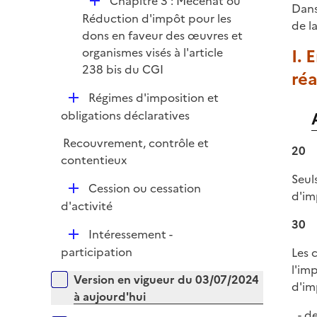
D
Chapitre 3 : Mécénat ou
l
Dans
é
Réduction d'impôt pour les
i
de l
p
dons en faveur des œuvres et
e
l
organismes visés à l'article
I. 
r
i
238 bis du CGI
réa
e
D
Régimes d'imposition et
r
é
obligations déclaratives
p
Recouvrement, contrôle et
l
20
contentieux
i
Seul
e
D
Cession ou cessation
d'im
r
é
d'activité
p
30
D
Intéressement -
l
é
participation
Les 
i
p
l'im
e
Versions sur la période
Version en vigueur du 03/07/2024
l
d'im
r
à aujourd'hui
i
de