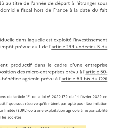
l
û au titre de l'année de départ à l'étranger sous
p
a
 domicile fiscal hors de France à la date du fait
a
p
g
a
e
g
e
iduelle dans laquelle est exploité l'investissement
'impôt prévue au I de l'
article 199 undecies B du
ement productif dans le cadre d'une entreprise
osition des micro-entreprises prévu à l'
article 50-
bénéfice agricole prévu à l'
article 64 bis du CGI
er
ens de l’
article 1
de la
loi n° 2022-172 du 14 février 2022 en
ositif que sous réserve qu’ils n’aient pas opté pour l’assimilation
té limitée (EURL) ou à une exploitation agricole à responsabilité
 les sociétés.