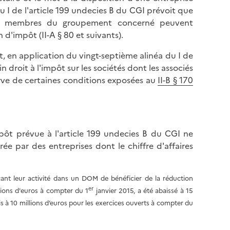
du I de l'article 199 undecies B du CGI prévoit que
u les membres du groupement concerné peuvent
 d'impôt (II-A § 80 et suivants).
ut, en application du vingt-septième alinéa du I de
n droit à l'impôt sur les sociétés dont les associés
rve de certaines conditions exposées au
II-B § 170
ôt prévue à l'article 199 undecies B du CGI ne
ée par des entreprises dont le chiffre d'affaires
rçant leur activité dans un DOM de bénéficier de la réduction
er
llions d'euros à compter du 1
janvier 2015, a été abaissé à 15
is à 10 millions d’euros pour les exercices ouverts à compter du