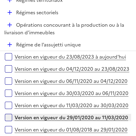
Régimes territoriaux
e
é
r
D
Régimes sectoriels
p
é
l
D
Opérations concourant à la production ou à la
p
i
é
livraison d'immeubles
l
e
p
i
r
D
Régime de l’assujetti unique
l
e
é
i
r
Versions sur la période
Version en vigueur du 23/08/2023 à aujourd'hui
p
e
l
r
Version en vigueur du 04/12/2020 au 23/08/2023
i
e
Version en vigueur du 06/11/2020 au 04/12/2020
r
Version en vigueur du 30/03/2020 au 06/11/2020
Version en vigueur du 11/03/2020 au 30/03/2020
Version en vigueur du 29/01/2020 au 11/03/2020
Version en vigueur du 01/08/2018 au 29/01/2020