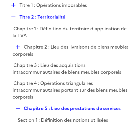
l
D
Titre 1 : Opérations imposables
p
i
é
l
e
R
Titre 2 : Territorialité
p
i
r
e
l
e
Chapitre 1 : Définition du territoire d'application de
p
i
r
la TVA
l
e
i
r
D
Chapitre 2 : Lieu des livraisons de biens meuble
e
é
corporels
r
p
Chapitre 3 : Lieu des acquisitions
l
intracommunautaires de biens meubles corporels
i
e
Chapitre 4 : Opérations triangulaires
r
intracommunautaires portant sur des biens meubles
corporels
R
Chapitre 5 : Lieu des prestations de services
e
Section 1 : Définition des notions utilisées
p