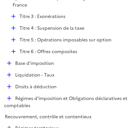
e
France
r
D
Titre 3 : Exonérations
é
D
Titre 4 : Suspension de la taxe
p
é
l
D
Titre 5 : Opérations imposables sur option
p
i
é
l
e
D
Titre 6 : Offres composites
p
i
r
é
l
e
D
Base d'imposition
p
i
r
é
l
e
D
Liquidation - Taux
p
i
r
é
l
e
D
Droits à déduction
p
i
r
é
l
e
D
Régimes d'imposition et Obligations déclaratives et
p
i
r
é
comptables
l
e
p
i
r
Recouvrement, contrôle et contentieux
l
e
i
r
D