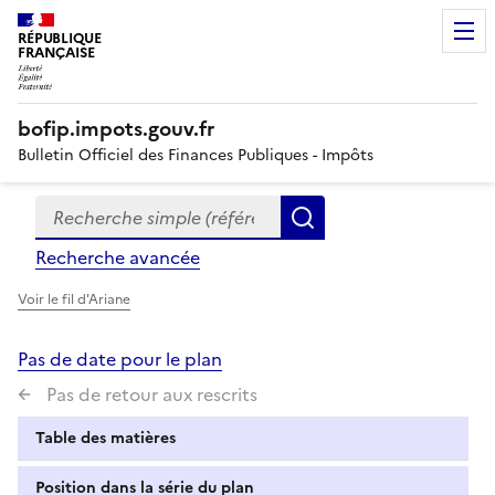
RÉPUBLIQUE
FRANÇAISE
bofip.impots.gouv.fr
Bulletin Officiel des Finances Publiques - Impôts
Recherche simple (références, mots clés, partie du titre
Formulaire
Rechercher
de
Recherche avancée
recherche
Voir le fil d'Ariane
Pas de date pour le plan
Pas de retour aux rescrits
Table des matières
Position dans la série du plan