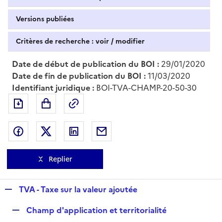
Versions publiées
Critères de recherche : voir / modifier
Date de début de publication du BOI :
29/01/2020
Date de fin de publication du BOI :
11/03/2020
Identifiant juridique :
BOI-TVA-CHAMP-20-50-30
Exporter le document au format pdf
Permalien : adresse web de ce doc
Partager sur Facebook
Partager sur Twitter
Partager sur LinkedIn
Partager par messagerie
Replier
R
TVA - Taxe sur la valeur ajoutée
e
R
Champ d'application et territorialité
p
e