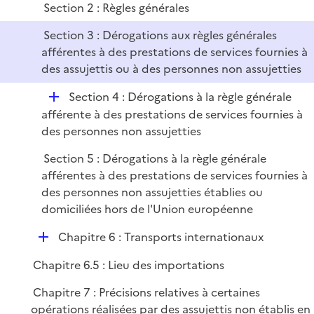
l
Section 2 : Règles générales
i
Section 3 : Dérogations aux règles générales
e
afférentes à des prestations de services fournies à
r
des assujettis ou à des personnes non assujetties
D
Section 4 : Dérogations à la règle générale
é
afférente à des prestations de services fournies à
p
des personnes non assujetties
l
Section 5 : Dérogations à la règle générale
i
afférentes à des prestations de services fournies à
e
des personnes non assujetties établies ou
r
domiciliées hors de l'Union européenne
D
Chapitre 6 : Transports internationaux
é
Chapitre 6.5 : Lieu des importations
p
l
Chapitre 7 : Précisions relatives à certaines
i
opérations réalisées par des assujettis non établis en