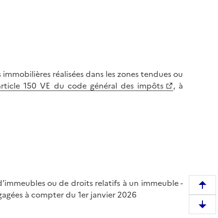
s immobilières réalisées dans les zones tendues ou
article 150 VE du code général des impôts
, à
 d’immeubles ou de droits relatifs à un immeuble -
R
ngagées à compter du 1er janvier 2026
e
D
m