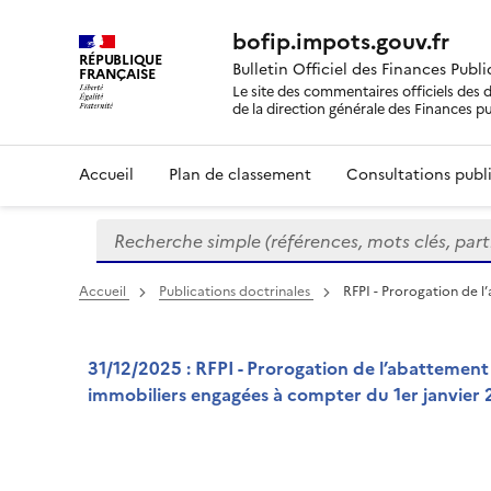
bofip.impots.gouv.fr
RÉPUBLIQUE
Bulletin Officiel des Finances Publ
FRANÇAISE
Le site des commentaires officiels des d
de la direction générale des Finances p
Accueil
Plan de classement
Consultations publi
Recherche simple (références, mots clés, partie 
Formulaire
de
recherche
Accueil
Publications doctrinales
RFPI - Prorogation de l
31/12/2025 : RFPI - Prorogation de l’abattement 
immobiliers engagées à compter du 1er janvier 2