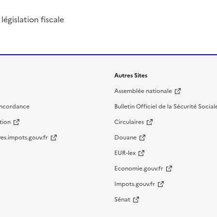
législation fiscale
Autres Sites
Assemblée nationale
oncordance
Bulletin Officiel de la Sécurité Social
tion
Circulaires
es.impots.gouv.fr
Douane
EUR-lex
Economie.gouv.fr
Impots.gouv.fr
Sénat