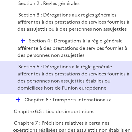
l
Section 2 : Règles générales
i
Section 3 : Dérogations aux règles générales
e
afférentes à des prestations de services fournies à
r
des assujettis ou à des personnes non assujetties
D
Section 4 : Dérogations à la règle générale
é
afférente à des prestations de services fournies à
p
des personnes non assujetties
l
Section 5 : Dérogations à la règle générale
i
afférentes à des prestations de services fournies à
e
des personnes non assujetties établies ou
r
domiciliées hors de l'Union européenne
D
Chapitre 6 : Transports internationaux
é
Chapitre 6.5 : Lieu des importations
p
l
Chapitre 7 : Précisions relatives à certaines
i
opérations réalisées par des assujettis non établis en