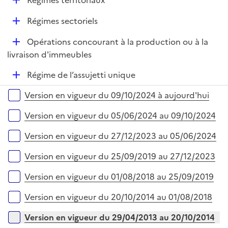
Régimes territoriaux
e
é
r
D
Régimes sectoriels
p
é
l
D
Opérations concourant à la production ou à la
p
i
é
livraison d'immeubles
l
e
p
i
r
D
Régime de l’assujetti unique
l
e
é
i
r
Versions sur la période
Version en vigueur du 09/10/2024 à aujourd'hui
p
e
l
r
Version en vigueur du 05/06/2024 au 09/10/2024
i
e
Version en vigueur du 27/12/2023 au 05/06/2024
r
Version en vigueur du 25/09/2019 au 27/12/2023
Version en vigueur du 01/08/2018 au 25/09/2019
Version en vigueur du 20/10/2014 au 01/08/2018
Version en vigueur du 29/04/2013 au 20/10/2014