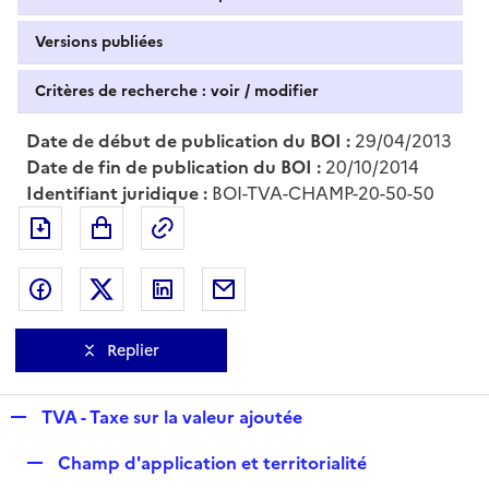
Versions publiées
Critères de recherche : voir / modifier
Date de début de publication du BOI :
29/04/2013
Date de fin de publication du BOI :
20/10/2014
Identifiant juridique :
BOI-TVA-CHAMP-20-50-50
Exporter le document au format pdf
Permalien : adresse web de ce doc
Partager sur Facebook
Partager sur Twitter
Partager sur LinkedIn
Partager par messagerie
Replier
R
TVA - Taxe sur la valeur ajoutée
e
R
Champ d'application et territorialité
p
e