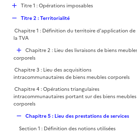
l
D
Titre 1 : Opérations imposables
p
i
é
l
e
R
Titre 2 : Territorialité
p
i
r
e
l
e
Chapitre 1 : Définition du territoire d'application de
p
i
r
la TVA
l
e
i
r
D
Chapitre 2 : Lieu des livraisons de biens meuble
e
é
corporels
r
p
Chapitre 3 : Lieu des acquisitions
l
intracommunautaires de biens meubles corporels
i
e
Chapitre 4 : Opérations triangulaires
r
intracommunautaires portant sur des biens meubles
corporels
R
Chapitre 5 : Lieu des prestations de services
e
Section 1 : Définition des notions utilisées
p