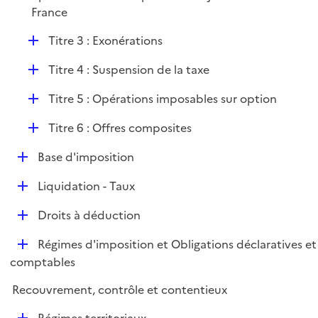
e
France
r
D
Titre 3 : Exonérations
é
D
Titre 4 : Suspension de la taxe
p
é
l
D
Titre 5 : Opérations imposables sur option
p
i
é
l
e
D
Titre 6 : Offres composites
p
i
r
é
l
e
D
Base d'imposition
p
i
r
é
l
e
D
Liquidation - Taux
p
i
r
é
l
e
D
Droits à déduction
p
i
r
é
l
e
D
Régimes d'imposition et Obligations déclaratives et
p
i
r
é
comptables
l
e
p
i
r
Recouvrement, contrôle et contentieux
l
e
i
r
D