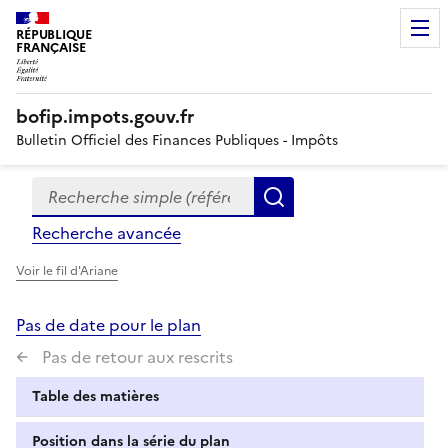
RÉPUBLIQUE
FRANÇAISE
bofip.impots.gouv.fr
Bulletin Officiel des Finances Publiques - Impôts
Recherche simple (références, mots clés, partie du titre
Formulaire
Rechercher
de
Recherche avancée
recherche
Voir le fil d'Ariane
Pas de date pour le plan
Pas de retour aux rescrits
Table des matières
Position dans la série du plan