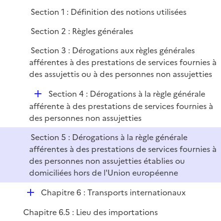
e
Section 1 : Définition des notions utilisées
p
l
Section 2 : Règles générales
i
Section 3 : Dérogations aux règles générales
e
afférentes à des prestations de services fournies à
r
des assujettis ou à des personnes non assujetties
D
Section 4 : Dérogations à la règle générale
é
afférente à des prestations de services fournies à
p
des personnes non assujetties
l
Section 5 : Dérogations à la règle générale
i
afférentes à des prestations de services fournies à
e
des personnes non assujetties établies ou
r
domiciliées hors de l'Union européenne
D
Chapitre 6 : Transports internationaux
é
Chapitre 6.5 : Lieu des importations
p