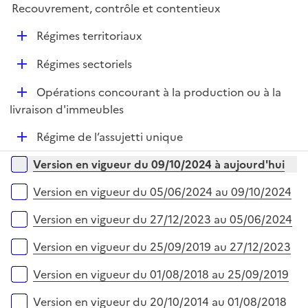
i
r
Recouvrement, contrôle et contentieux
l
e
i
r
D
Régimes territoriaux
e
é
r
D
Régimes sectoriels
p
é
l
D
Opérations concourant à la production ou à la
p
i
é
livraison d'immeubles
l
e
p
i
r
D
Régime de l’assujetti unique
l
e
é
i
r
Versions sur la période
Version en vigueur du 09/10/2024 à aujourd'hui
p
e
l
r
Version en vigueur du 05/06/2024 au 09/10/2024
i
e
Version en vigueur du 27/12/2023 au 05/06/2024
r
Version en vigueur du 25/09/2019 au 27/12/2023
Version en vigueur du 01/08/2018 au 25/09/2019
Version en vigueur du 20/10/2014 au 01/08/2018