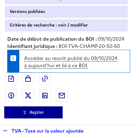
Versions publiées
Critères de recherche : voir / modifier
Date de début de publication du BOI :
09/10/2024
Identifiant juridique :
BOI-TVA-CHAMP-20-50-50
Accéder au rescrit publié du 09/10/2024
à aujourd'hui et lié à ce BOI.
Exporter le document au format pdf
Permalien : adresse web de ce doc
Partager sur Facebook
Partager sur Twitter
Partager sur LinkedIn
Partager par messagerie
Replier
R
TVA - Taxe sur la valeur ajoutée