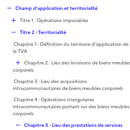
e
R
Champ d'application et territorialité
p
e
l
D
Titre 1 : Opérations imposables
p
i
é
l
e
R
Titre 2 : Territorialité
p
i
r
e
l
e
Chapitre 1 : Définition du territoire d'application de
p
i
r
la TVA
l
e
i
r
D
Chapitre 2 : Lieu des livraisons de biens meuble
e
é
corporels
r
p
Chapitre 3 : Lieu des acquisitions
l
intracommunautaires de biens meubles corporels
i
e
Chapitre 4 : Opérations triangulaires
r
intracommunautaires portant sur des biens meubles
corporels
R
Chapitre 5 : Lieu des prestations de services