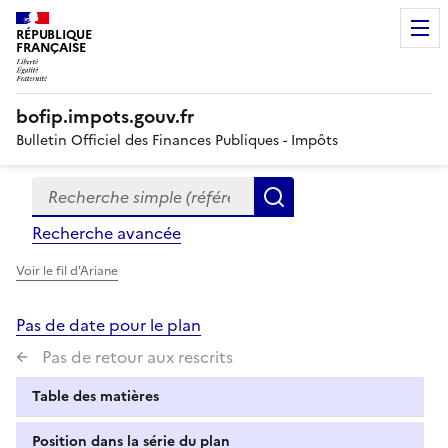
RÉPUBLIQUE
FRANÇAISE
bofip.impots.gouv.fr
Bulletin Officiel des Finances Publiques - Impôts
Recherche simple (références, mots clés, partie du titre
Formulaire
Rechercher
de
Recherche avancée
recherche
Voir le fil d'Ariane
Pas de date pour le plan
Pas de retour aux rescrits
Table des matières
Position dans la série du plan