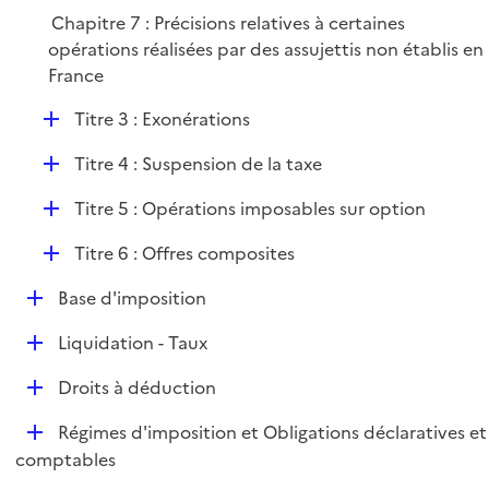
l
Chapitre 7 : Précisions relatives à certaines
i
opérations réalisées par des assujettis non établis en
e
France
r
D
Titre 3 : Exonérations
é
D
Titre 4 : Suspension de la taxe
p
é
l
D
Titre 5 : Opérations imposables sur option
p
i
é
l
e
D
Titre 6 : Offres composites
p
i
r
é
l
e
D
Base d'imposition
p
i
r
é
l
e
D
Liquidation - Taux
p
i
r
é
l
e
D
Droits à déduction
p
i
r
é
l
e
D
Régimes d'imposition et Obligations déclaratives et
p
i
r
é
comptables
l
e
p