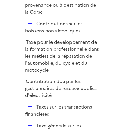
i
provenance ou à destination de
e
la Corse
r
D
Contributions sur les
é
boissons non alcooliques
p
Taxe pour le développement de
l
la formation professionnelle dans
i
les métiers de la réparation de
e
l'automobile, du cycle et du
r
motocycle
Contribution due par les
gestionnaires de réseaux publics
d'électricité
D
Taxes sur les transactions
é
financières
p
D
Taxe générale sur les
l