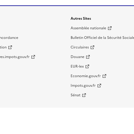
Autres Sites
Assemblée nationale
oncordance
Bulletin Officiel de la Sécurité Social
tion
Circulaires
es.impots.gouv.fr
Douane
EUR-lex
Economie.gouv.fr
Impots.gouv.fr
Sénat