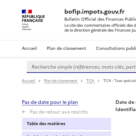
bofip.impots.gouv.fr
RÉPUBLIQUE
Bulletin Officiel des Finances Publ
FRANÇAISE
Le site des commentaires officiels des d
de la direction générale des Finances p
Accueil
Plan de classement
Consultations publi
Recherche simple (références, mots clés, partie 
Formulaire
de
recherche
Accueil
Plan de classement
TCA
TCA - Taxe spéciale
Pas de date pour le plan
Date de 
Identifia
Pas de retour aux rescrits
Table des matières