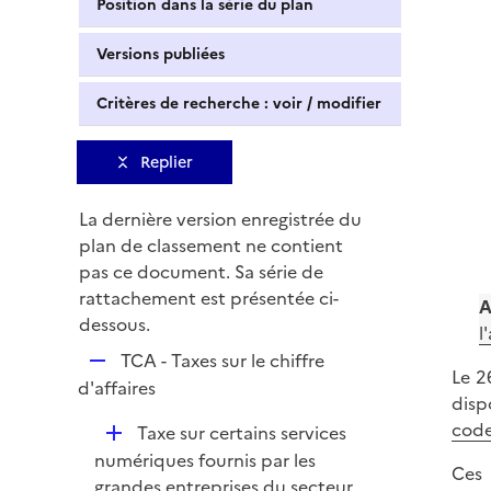
Position dans la série du plan
Versions publiées
Critères de recherche : voir / modifier
Replier
La dernière version enregistrée du
plan de classement ne contient
pas ce document. Sa série de
rattachement est présentée ci-
A
dessous.
l
R
TCA - Taxes sur le chiffre
Le 26
e
d'affaires
disp
p
code
D
Taxe sur certains services
l
é
numériques fournis par les
i
Ces 
p
grandes entreprises du secteur