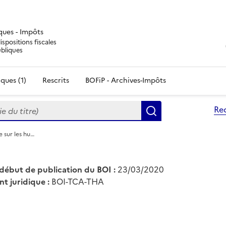
iques - Impôts
ispositions fiscales
ubliques
ques (1)
Rescrits
BOFiP - Archives-Impôts
du titre)
Re
Rechercher
 sur les hu…
début de publication du BOI :
23/03/2020
nt juridique :
BOI-TCA-THA