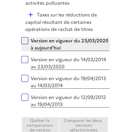
é
activités polluantes
i
p
e
D
Taxes sur les réductions de
l
r
é
capital résultant de certaines
i
p
opérations de rachat de titres
e
l
r
Versions sur la période
Version en vigueur du 23/03/2020
i
à aujourd'hui
e
r
Version en vigueur du 14/03/2014
au 23/03/2020
Version en vigueur du 19/04/2013
au 14/03/2014
Version en vigueur du 12/09/2012
au 19/04/2013
Quitter la
Comparer les deux
comparaison
versions
de version
sélectionnées