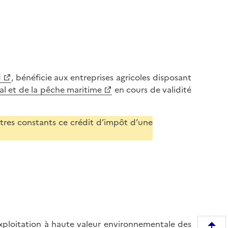
1
, bénéficie aux entreprises agricoles disposant
ral et de la pêche maritime
en cours de validité
res constants ce crédit d’impôt d’une
’exploitation à haute valeur environnementale des