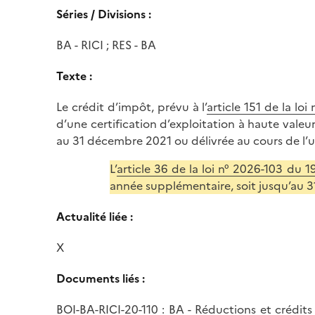
Séries / Divisions :
BA - RICI ; RES - BA
Texte :
Le crédit d’impôt, prévu à l’
article 151 de la l
d’une certification d’exploitation à haute valeu
au 31 décembre 2021 ou délivrée au cours de l’
L’
article 36 de la loi n° 2026-103 du 
année supplémentaire, soit jusqu’au
Actualité liée :
X
Documents liés :
BOI-BA-RICI-20-110
: BA - Réductions et crédits