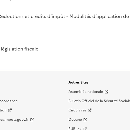
- Réductions et crédits d’impôt - Modalités d’application 
législation fiscale
Autres Sites
Assemblée nationale
oncordance
Bulletin Officiel de la Sécurité Social
tion
Circulaires
es.impots.gouv.fr
Douane
EUR-lex