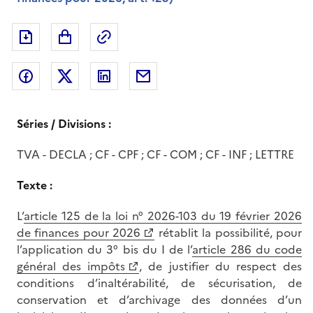
Exporter le document au format pdf
Permalien : adresse web de ce doc
Partager sur Facebook
Partager sur Twitter
Partager sur LinkedIn
Partager par messagerie
Séries / Divisions :
TVA - DECLA ; CF - CPF ; CF - COM ; CF - INF ; LETTRE
Texte :
L’
article 125 de la loi n° 2026-103 du 19 février 2026
de finances pour 2026
rétablit la possibilité, pour
l’application du 3° bis du I de l’
article 286 du code
général des impôts
, de justifier du respect des
conditions d’inaltérabilité, de sécurisation, de
conservation et d’archivage des données d’un