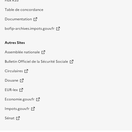
Flux RSS
Table de concordance
Documentation
bofip-archives.impots.gouv.fr
Autres Sites
Assemblée nationale
Bulletin Officiel de la Sécurité Sociale
Circulaires
Douane
EUR-lex
Economie.gouv.fr
Impots.gouv.fr
Sénat