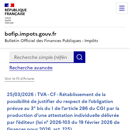
RÉPUBLIQUE
FRANÇAISE
bofip.impots.gouv.fr
Bulletin Officiel des Finances Publiques - Impôts
Recherche simple (références, mots clés, partie du titre
Formulaire
Rechercher
de
Recherche avancée
recherche
Voir le fil d'Ariane
25/03/2026 : TVA - CF - Rétablissement de la
possibilité de justifier du respect de l’obligation
prévue au 3° bis du I de l’article 286 du CGI par la
production d’une attestation individuelle délivrée
par l’éditeur (loi n° 2026-103 du 19 février 2026 de
finances pour 2026, art. 125)