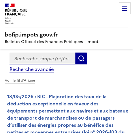
RÉPUBLIQUE
FRANÇAISE
bofip.impots.gouv.fr
Bulletin Officiel des Finances Publiques - Impôts
Recherche simple (références, mots clés, partie du titre
Formulaire
Rechercher
de
Recherche avancée
recherche
Voir le fil d'Ariane
13/05/2026 : BIC - Majoration des taux de la
déduction exceptionnelle en faveur des
équipements permettant aux navires et aux bateaux
de transport de marchandises ou de passagers
d’utiliser des énergies propres au bénéfice des
petites et moyennes entreprises (loi n° 2026-103 du