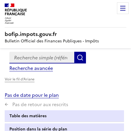
RÉPUBLIQUE
FRANÇAISE
bofip.impots.gouv.fr
Bulletin Officiel des Finances Publiques - Impôts
Recherche simple (références, mots clés, partie du titre
Formulaire
Rechercher
de
Recherche avancée
recherche
Voir le fil d'Ariane
Pas de date pour le plan
Pas de retour aux rescrits
Table des matières
Position dans la série du plan