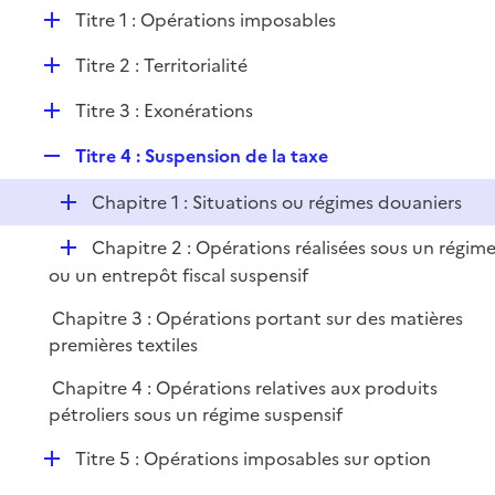
l
D
Titre 1 : Opérations imposables
p
i
é
l
e
D
Titre 2 : Territorialité
p
i
r
é
l
e
D
Titre 3 : Exonérations
p
i
r
é
l
e
R
Titre 4 : Suspension de la taxe
p
i
r
e
l
e
D
Chapitre 1 : Situations ou régimes douaniers
p
i
r
é
l
e
D
Chapitre 2 : Opérations réalisées sous un régim
p
i
r
é
ou un entrepôt fiscal suspensif
l
e
p
i
r
Chapitre 3 : Opérations portant sur des matières
l
e
premières textiles
i
r
e
Chapitre 4 : Opérations relatives aux produits
r
pétroliers sous un régime suspensif
D
Titre 5 : Opérations imposables sur option
é