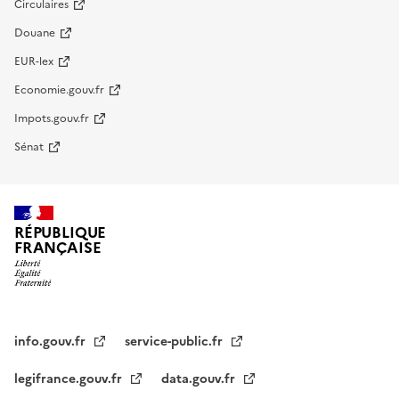
Circulaires
Douane
EUR-lex
Economie.gouv.fr
Impots.gouv.fr
Sénat
RÉPUBLIQUE
FRANÇAISE
info.gouv.fr
service-public.fr
legifrance.gouv.fr
data.gouv.fr