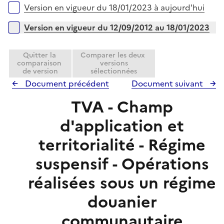
i
r
Versions sur la période
Version en vigueur du 18/01/2023 à aujourd'hui
p
e
l
r
Version en vigueur du 12/09/2012 au 18/01/2023
i
e
Quitter la
Comparer les deux
r
comparaison
versions
de version
sélectionnées
Document précédent
Document suivant
TVA - Champ
d'application et
territorialité - Régime
suspensif - Opérations
réalisées sous un régime
douanier
communautaire