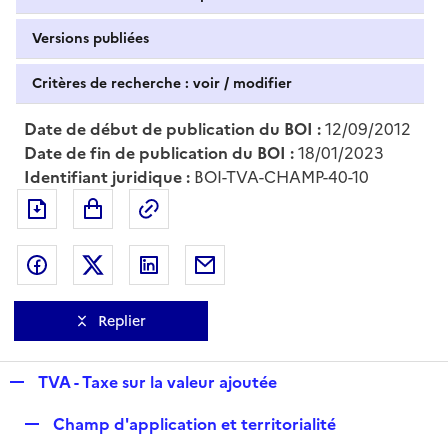
Versions publiées
Critères de recherche : voir / modifier
Date de début de publication du BOI :
12/09/2012
Date de fin de publication du BOI :
18/01/2023
Identifiant juridique :
BOI-TVA-CHAMP-40-10
Exporter le document au format pdf
Permalien : adresse web de ce doc
Partager sur Facebook
Partager sur Twitter
Partager sur LinkedIn
Partager par messagerie
Replier
R
TVA - Taxe sur la valeur ajoutée
e
R
Champ d'application et territorialité
p
e