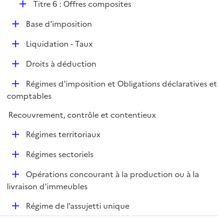
D
Titre 6 : Offres composites
p
é
l
D
Base d'imposition
p
i
é
l
e
D
Liquidation - Taux
p
i
r
é
l
e
D
Droits à déduction
p
i
r
é
l
e
D
Régimes d'imposition et Obligations déclaratives et
p
i
r
é
comptables
l
e
p
i
r
Recouvrement, contrôle et contentieux
l
e
i
r
D
Régimes territoriaux
e
é
r
D
Régimes sectoriels
p
é
l
D
Opérations concourant à la production ou à la
p
i
é
livraison d'immeubles
l
e
p
i
r
D
Régime de l’assujetti unique
l
e
é