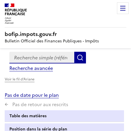
RÉPUBLIQUE
FRANÇAISE
bofip.impots.gouv.fr
Bulletin Officiel des Finances Publiques - Impôts
Recherche simple (références, mots clés, partie du titre
Formulaire
Rechercher
de
Recherche avancée
recherche
Voir le fil d'Ariane
Pas de date pour le plan
Pas de retour aux rescrits
Table des matières
Position dans la série du plan