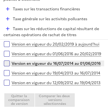
D
Taxes sur les transactions financières
é
D
Taxe générale sur les activités polluantes
p
é
l
D
Taxes sur les réductions de capital résultant de
p
i
é
certaines opérations de rachat de titres
l
e
p
i
r
Versions sur la période
Version en vigueur du 20/02/2019 à aujourd'hui
l
e
i
r
Version en vigueur du 01/06/2016 au 20/02/2019
e
r
Version en vigueur du 16/07/2014 au 01/06/2016
Version en vigueur du 19/04/2013 au 16/07/2014
Version en vigueur du 12/09/2012 au 19/04/2013
Quitter la
Comparer les deux
comparaison
versions
de version
sélectionnées