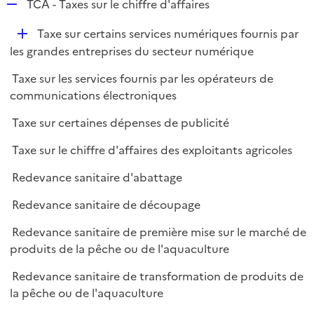
R
TCA - Taxes sur le chiffre d'affaires
e
D
Taxe sur certains services numériques fournis par
p
é
les grandes entreprises du secteur numérique
l
p
i
Taxe sur les services fournis par les opérateurs de
l
e
communications électroniques
i
r
e
Taxe sur certaines dépenses de publicité
r
Taxe sur le chiffre d'affaires des exploitants agricoles
Redevance sanitaire d'abattage
Redevance sanitaire de découpage
Redevance sanitaire de première mise sur le marché de
produits de la pêche ou de l'aquaculture
Redevance sanitaire de transformation de produits de
la pêche ou de l'aquaculture