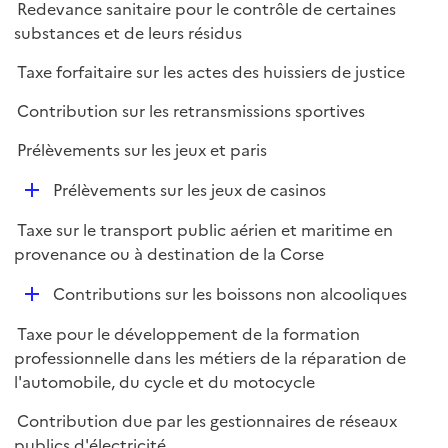
Redevance sanitaire pour le contrôle de certaines
substances et de leurs résidus
Taxe forfaitaire sur les actes des huissiers de justice
Contribution sur les retransmissions sportives
Prélèvements sur les jeux et paris
D
Prélèvements sur les jeux de casinos
é
Taxe sur le transport public aérien et maritime en
p
provenance ou à destination de la Corse
l
i
D
Contributions sur les boissons non alcooliques
e
é
r
Taxe pour le développement de la formation
p
professionnelle dans les métiers de la réparation de
l
l'automobile, du cycle et du motocycle
i
e
Contribution due par les gestionnaires de réseaux
r
publics d'électricité