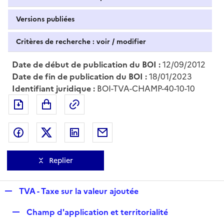
Versions publiées
Critères de recherche : voir / modifier
Date de début de publication du BOI :
12/09/2012
Date de fin de publication du BOI :
18/01/2023
Identifiant juridique :
BOI-TVA-CHAMP-40-10-10
Exporter le document au format pdf
Permalien : adresse web de ce doc
Partager sur Facebook
Partager sur Twitter
Partager sur LinkedIn
Partager par messagerie
Replier
R
TVA - Taxe sur la valeur ajoutée
e
R
Champ d'application et territorialité
p
e