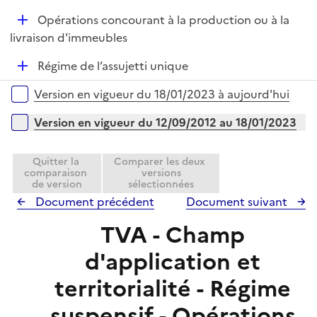
é
l
D
Opérations concourant à la production ou à la
p
i
é
livraison d'immeubles
l
e
p
i
r
D
Régime de l’assujetti unique
l
e
é
i
r
Versions sur la période
Version en vigueur du 18/01/2023 à aujourd'hui
p
e
l
r
Version en vigueur du 12/09/2012 au 18/01/2023
i
e
Quitter la
Comparer les deux
r
comparaison
versions
de version
sélectionnées
Document précédent
Document suivant
TVA - Champ
d'application et
territorialité - Régime
suspensif - Opérations