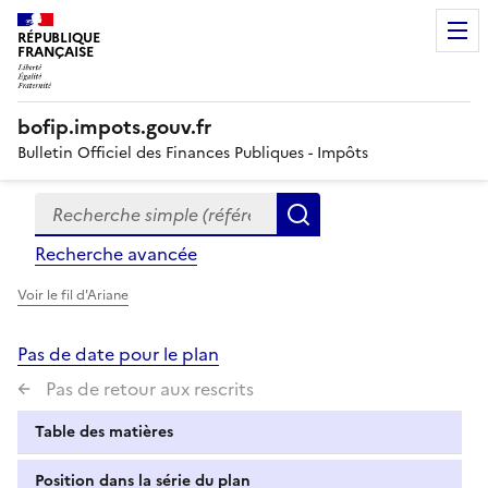
RÉPUBLIQUE
FRANÇAISE
bofip.impots.gouv.fr
Bulletin Officiel des Finances Publiques - Impôts
Recherche simple (références, mots clés, partie du titre
Formulaire
Rechercher
de
Recherche avancée
recherche
Voir le fil d'Ariane
Pas de date pour le plan
Pas de retour aux rescrits
Table des matières
Position dans la série du plan