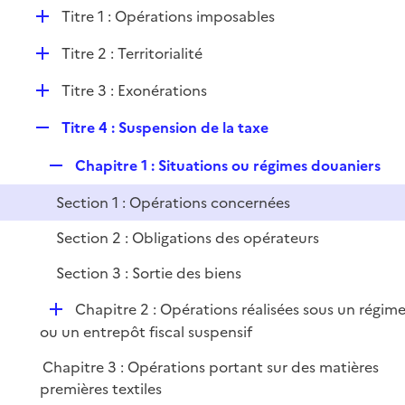
l
D
Titre 1 : Opérations imposables
p
i
é
l
e
D
Titre 2 : Territorialité
p
i
r
é
l
e
D
Titre 3 : Exonérations
p
i
r
é
l
e
R
Titre 4 : Suspension de la taxe
p
i
r
e
l
e
R
Chapitre 1 : Situations ou régimes douaniers
p
i
r
e
l
e
Section 1 : Opérations concernées
p
i
r
l
e
Section 2 : Obligations des opérateurs
i
r
Section 3 : Sortie des biens
e
r
D
Chapitre 2 : Opérations réalisées sous un régim
é
ou un entrepôt fiscal suspensif
p
Chapitre 3 : Opérations portant sur des matières
l
premières textiles
i