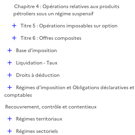
e
Chapitre 4 : Opérations relatives aux produits
r
pétroliers sous un régime suspensif
D
Titre 5 : Opérations imposables sur option
é
D
Titre 6 : Offres composites
p
é
l
D
Base d'imposition
p
i
é
l
e
D
Liquidation - Taux
p
i
r
é
l
e
D
Droits à déduction
p
i
r
é
l
e
D
Régimes d'imposition et Obligations déclaratives et
p
i
r
é
comptables
l
e
p
i
r
Recouvrement, contrôle et contentieux
l
e
i
r
D
Régimes territoriaux
e
é
r
D
Régimes sectoriels
p