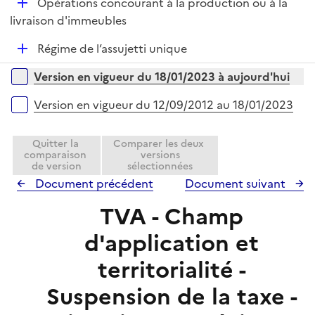
D
Opérations concourant à la production ou à la
p
i
é
livraison d'immeubles
l
e
p
i
r
D
Régime de l’assujetti unique
l
e
é
i
r
Versions sur la période
Version en vigueur du 18/01/2023 à aujourd'hui
p
e
l
r
Version en vigueur du 12/09/2012 au 18/01/2023
i
e
Quitter la
Comparer les deux
r
comparaison
versions
de version
sélectionnées
Document précédent
Document suivant
TVA - Champ
d'application et
territorialité -
Suspension de la taxe -