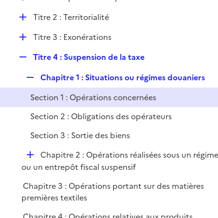
i
é
l
e
D
Titre 2 : Territorialité
p
i
r
é
l
e
D
Titre 3 : Exonérations
p
i
r
é
l
e
R
Titre 4 : Suspension de la taxe
p
i
r
e
l
e
R
Chapitre 1 : Situations ou régimes douaniers
p
i
r
e
l
e
Section 1 : Opérations concernées
p
i
r
l
e
Section 2 : Obligations des opérateurs
i
r
Section 3 : Sortie des biens
e
r
D
Chapitre 2 : Opérations réalisées sous un régim
é
ou un entrepôt fiscal suspensif
p
Chapitre 3 : Opérations portant sur des matières
l
premières textiles
i
e
Chapitre 4 : Opérations relatives aux produits