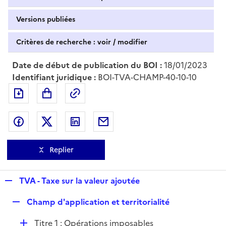
Versions publiées
Critères de recherche : voir / modifier
Date de début de publication du BOI :
18/01/2023
Identifiant juridique :
BOI-TVA-CHAMP-40-10-10
Exporter le document au format pdf
Permalien : adresse web de ce doc
Partager sur Facebook
Partager sur Twitter
Partager sur LinkedIn
Partager par messagerie
Replier
R
TVA - Taxe sur la valeur ajoutée
e
R
Champ d'application et territorialité
p
e
l
D
Titre 1 : Opérations imposables
p