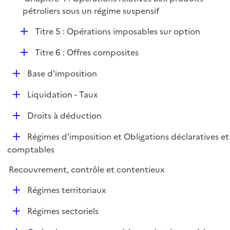
r
pétroliers sous un régime suspensif
D
Titre 5 : Opérations imposables sur option
é
D
Titre 6 : Offres composites
p
é
l
D
Base d'imposition
p
i
é
l
e
D
Liquidation - Taux
p
i
r
é
l
e
D
Droits à déduction
p
i
r
é
l
e
D
Régimes d'imposition et Obligations déclaratives et
p
i
r
é
comptables
l
e
p
i
r
Recouvrement, contrôle et contentieux
l
e
i
r
D
Régimes territoriaux
e
é
r
D
Régimes sectoriels
p
é
l