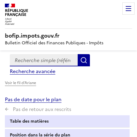
RÉPUBLIQUE
FRANÇAISE
bofip.impots.gouv.fr
Bulletin Officiel des Finances Publiques - Impôts
Recherche simple (références, mots clés, partie du titre
Formulaire
Rechercher
de
Recherche avancée
recherche
Voir le fil d'Ariane
Pas de date pour le plan
Pas de retour aux rescrits
Table des matières
Position dans la série du plan