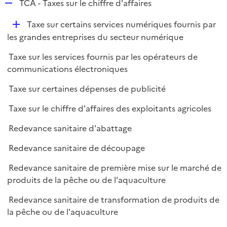
R
TCA - Taxes sur le chiffre d'affaires
e
D
Taxe sur certains services numériques fournis par
p
é
les grandes entreprises du secteur numérique
l
p
i
Taxe sur les services fournis par les opérateurs de
l
e
communications électroniques
i
r
e
Taxe sur certaines dépenses de publicité
r
Taxe sur le chiffre d'affaires des exploitants agricoles
Redevance sanitaire d'abattage
Redevance sanitaire de découpage
Redevance sanitaire de première mise sur le marché de
produits de la pêche ou de l'aquaculture
Redevance sanitaire de transformation de produits de
la pêche ou de l'aquaculture