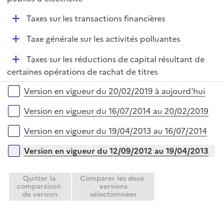
D
Taxes sur les transactions financières
é
D
Taxe générale sur les activités polluantes
p
é
l
D
Taxes sur les réductions de capital résultant de
p
i
é
certaines opérations de rachat de titres
l
e
p
i
r
Versions sur la période
Version en vigueur du 20/02/2019 à aujourd'hui
l
e
i
r
Version en vigueur du 16/07/2014 au 20/02/2019
e
r
Version en vigueur du 19/04/2013 au 16/07/2014
Version en vigueur du 12/09/2012 au 19/04/2013
Quitter la
Comparer les deux
comparaison
versions
de version
sélectionnées