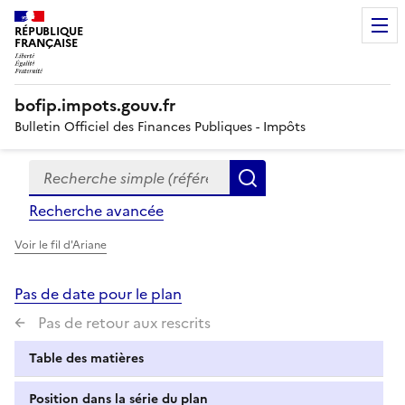
RÉPUBLIQUE
FRANÇAISE
bofip.impots.gouv.fr
Bulletin Officiel des Finances Publiques - Impôts
Recherche simple (références, mots clés, partie du titre
Formulaire
Rechercher
de
Recherche avancée
recherche
Voir le fil d'Ariane
Pas de date pour le plan
Pas de retour aux rescrits
Table des matières
Position dans la série du plan