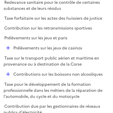
Redevance sanitaire pour le contrôle de certaines
substances et de leurs résidus
Taxe forfaitaire sur les actes des huissiers de justice
Contribution sur les retransmissions sportives
Prélèvements sur les jeux et paris
D
Prélèvements sur les jeux de casinos
é
Taxe sur le transport public aérien et maritime en
p
provenance ou à destination de la Corse
l
i
D
Contributions sur les boissons non alcooliques
e
é
r
Taxe pour le développement de la formation
p
professionnelle dans les métiers de la réparation de
l
l'automobile, du cycle et du motocycle
i
e
Contribution due par les gestionnaires de réseaux
r
publics d'électricité