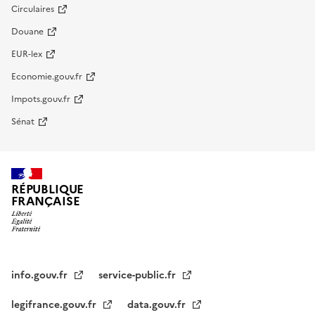
Circulaires
Douane
EUR-lex
Economie.gouv.fr
Impots.gouv.fr
Sénat
RÉPUBLIQUE
FRANÇAISE
info.gouv.fr
service-public.fr
legifrance.gouv.fr
data.gouv.fr