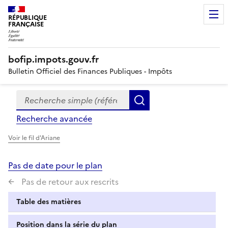
RÉPUBLIQUE
FRANÇAISE
bofip.impots.gouv.fr
Bulletin Officiel des Finances Publiques - Impôts
Recherche simple (références, mots clés, partie du titre
Formulaire
Rechercher
de
Recherche avancée
recherche
Voir le fil d'Ariane
Pas de date pour le plan
Pas de retour aux rescrits
Table des matières
Position dans la série du plan