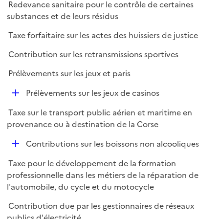
Redevance sanitaire pour le contrôle de certaines
substances et de leurs résidus
Taxe forfaitaire sur les actes des huissiers de justice
Contribution sur les retransmissions sportives
Prélèvements sur les jeux et paris
D
Prélèvements sur les jeux de casinos
é
Taxe sur le transport public aérien et maritime en
p
provenance ou à destination de la Corse
l
i
D
Contributions sur les boissons non alcooliques
e
é
r
Taxe pour le développement de la formation
p
professionnelle dans les métiers de la réparation de
l
l'automobile, du cycle et du motocycle
i
e
Contribution due par les gestionnaires de réseaux
r
publics d'électricité