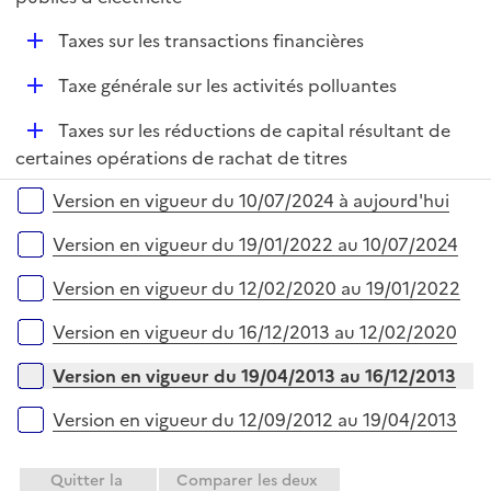
D
Taxes sur les transactions financières
é
D
Taxe générale sur les activités polluantes
p
é
l
D
Taxes sur les réductions de capital résultant de
p
i
é
certaines opérations de rachat de titres
l
e
p
i
r
Versions sur la période
Version en vigueur du 10/07/2024 à aujourd'hui
l
e
i
r
Version en vigueur du 19/01/2022 au 10/07/2024
e
r
Version en vigueur du 12/02/2020 au 19/01/2022
Version en vigueur du 16/12/2013 au 12/02/2020
Version en vigueur du 19/04/2013 au 16/12/2013
Version en vigueur du 12/09/2012 au 19/04/2013
Quitter la
Comparer les deux