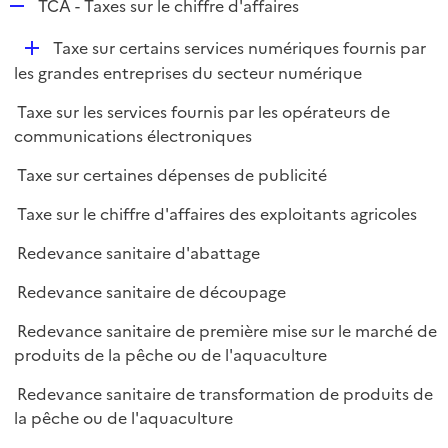
R
TCA - Taxes sur le chiffre d'affaires
e
D
Taxe sur certains services numériques fournis par
p
é
les grandes entreprises du secteur numérique
l
p
i
Taxe sur les services fournis par les opérateurs de
l
e
communications électroniques
i
r
e
Taxe sur certaines dépenses de publicité
r
Taxe sur le chiffre d'affaires des exploitants agricoles
Redevance sanitaire d'abattage
Redevance sanitaire de découpage
Redevance sanitaire de première mise sur le marché de
produits de la pêche ou de l'aquaculture
Redevance sanitaire de transformation de produits de
la pêche ou de l'aquaculture