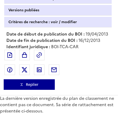
Versions publiées
Critères de recherche : voir / modifier
Date de début de publication du BOI :
19/04/2013
Date de fin de publication du BOI :
16/12/2013
Identifiant juridique :
BOI-TCA-CAR
Exporter le document au format pdf
Permalien : adresse web de ce doc
Partager sur Facebook
Partager sur Twitter
Partager sur LinkedIn
Partager par messagerie
Replier
La dernière version enregistrée du plan de classement ne
contient pas ce document. Sa série de rattachement est
présentée ci-dessous.