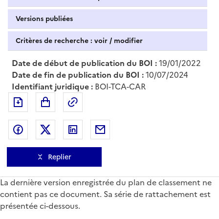
Versions publiées
Critères de recherche : voir / modifier
Date de début de publication du BOI :
19/01/2022
Date de fin de publication du BOI :
10/07/2024
Identifiant juridique :
BOI-TCA-CAR
Exporter le document au format pdf
Permalien : adresse web de ce doc
Partager sur Facebook
Partager sur Twitter
Partager sur LinkedIn
Partager par messagerie
Replier
La dernière version enregistrée du plan de classement ne
contient pas ce document. Sa série de rattachement est
présentée ci-dessous.