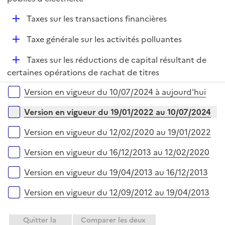
D
Taxes sur les transactions financières
é
D
Taxe générale sur les activités polluantes
p
é
l
D
Taxes sur les réductions de capital résultant de
p
i
é
certaines opérations de rachat de titres
l
e
p
i
r
Versions sur la période
Version en vigueur du 10/07/2024 à aujourd'hui
l
e
i
r
Version en vigueur du 19/01/2022 au 10/07/2024
e
r
Version en vigueur du 12/02/2020 au 19/01/2022
Version en vigueur du 16/12/2013 au 12/02/2020
Version en vigueur du 19/04/2013 au 16/12/2013
Version en vigueur du 12/09/2012 au 19/04/2013
Quitter la
Comparer les deux