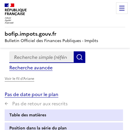
RÉPUBLIQUE
FRANÇAISE
bofip.impots.gouv.fr
Bulletin Officiel des Finances Publiques - Impôts
Recherche simple (références, mots clés, partie du titre
Formulaire
Rechercher
de
Recherche avancée
recherche
Voir le fil d'Ariane
Pas de date pour le plan
Pas de retour aux rescrits
Table des matières
Position dans la série du plan