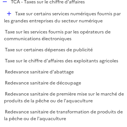
R
TCA - Taxes sur le chiffre d'affaires
e
D
Taxe sur certains services numériques fournis par
p
é
les grandes entreprises du secteur numérique
l
p
i
Taxe sur les services fournis par les opérateurs de
l
e
communications électroniques
i
r
e
Taxe sur certaines dépenses de publicité
r
Taxe sur le chiffre d'affaires des exploitants agricoles
Redevance sanitaire d'abattage
Redevance sanitaire de découpage
Redevance sanitaire de première mise sur le marché de
produits de la pêche ou de l'aquaculture
Redevance sanitaire de transformation de produits de
la pêche ou de l'aquaculture