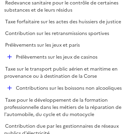
Redevance sanitaire pour le contrôle de certaines
substances et de leurs résidus
Taxe forfaitaire sur les actes des huissiers de justice
Contribution sur les retransmissions sportives
Prélèvements sur les jeux et paris
D
Prélèvements sur les jeux de casinos
é
Taxe sur le transport public aérien et maritime en
p
provenance ou à destination de la Corse
l
i
D
Contributions sur les boissons non alcooliques
e
é
r
Taxe pour le développement de la formation
p
professionnelle dans les métiers de la réparation de
l
l'automobile, du cycle et du motocycle
i
e
Contribution due par les gestionnaires de réseaux
r
publics d'électricité